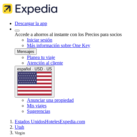
Descargar la app
Accede a ahorros al instante con los Precios para socios
Iniciar sesión
Más información sobre One Key
Mensajes
Planea tu viaje
Atención al cliente
español · USD · US
Anunciar una propiedad
Mis viajes
Sugerencias
Estados Unidos
Hoteles
Expedia.com
Utah
Virgin