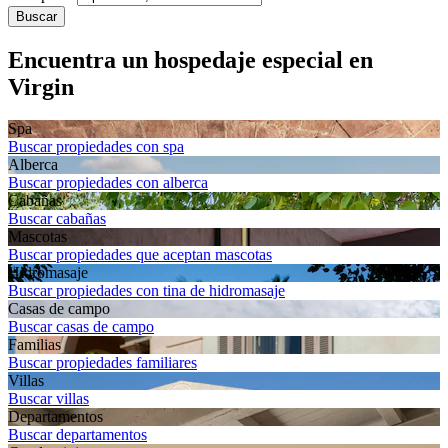
Buscar
Encuentra un hospedaje especial en
Virgin
Spa
Buscar propiedades con spa
Alberca
Buscar propiedades con alberca
Cabañas
Buscar cabañas
Mascotas
Buscar propiedades que aceptan mascotas
Hidromasaje
Buscar propiedades con tina de hidromasaje
Casas de campo
Buscar casas de campo
Familias
Buscar propiedades familiares
Villas
Buscar villas
Departa­mentos
Buscar departamentos