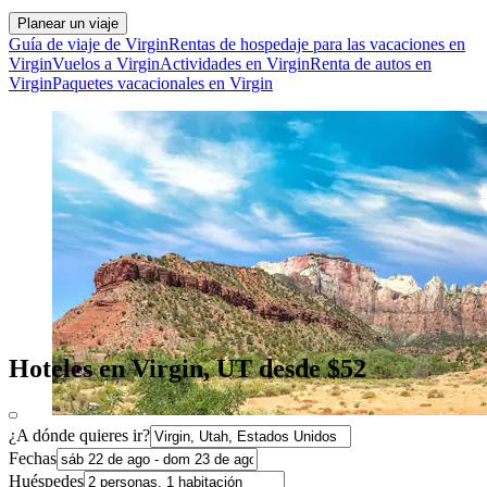
Planear un viaje
Guía de viaje de Virgin
Rentas de hospedaje para las vacaciones en
Virgin
Vuelos a Virgin
Actividades en Virgin
Renta de autos en
Virgin
Paquetes vacacionales en Virgin
Hoteles en Virgin, UT desde $52
¿A dónde quieres ir?
Fechas
Huéspedes