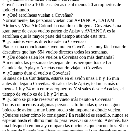
Coveñas recibe a 10 líneas aéreas de al menos 20 aeropuertos de
todo el mundo.
¿Qué aerolíneas vuelan a Coveñas?
Normalmente, las personas vuelan con AVIANCA, LATAM
Airlines y Viva Air Colombia cuando se dirigen a Coveñas. Una
gran parte de estos vuelos parten de Apiay y AVIANCA es la
aerolínea que la mayor parte del tiempo atiende esta ruta.
¿Cuántos vuelos directos salen a Coveñas?
Planear una emocionante aventura en Coveñas es muy fácil cuando
descubres que hay 654 vuelos directos todas las semanas.
¿De dónde salen los vuelos a Coveñas con más demanda?
A menudo, las personas despegan de los aeropuertos de La
Candelaria, Apiay o Acacías cuando viajan a Coveñas.
¿Cuánto dura el vuelo a Coveñas?
Si sales de La Candelaria, estarás en el avión unas 1 h y 16 min
antes de llegar a Coveñas. Si sales desde Apiay, te tardas más o
menos 1 h y 24 min entre aeropuertos. Y si sales desde Acacías, el
tiempo de vuelo es de 1 h y 24 min.
¿Cómo se puede reservar el vuelo más barato a Coveñas?
Todos conocemos a algunas personas afortunadas que consiguen
boletos de avión a muy buen precio sin importar a dónde vuelen.
¿Quieres saber cómo lo consiguen? En realidad es sencillo, nunca se
esperan hasta el último minuto para reservar su asiento. Además, haz
una búsqueda en línea y compara las opciones que encuentres. Si en
tu lugar de llegada hay diversos aeropuertos, tal vez descubras muy