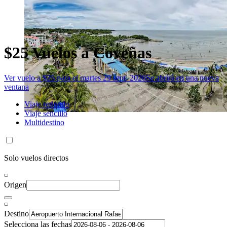
$25 Vuelos a Coveñas
Ver vuelo a $25 para el martes 29 sept. 2026
Se abrirá en una nueva
ventana
Viaje redondo
Viaje sencillo
Multidestino
Solo vuelos directos
Origen
Destino
Selecciona las fechas