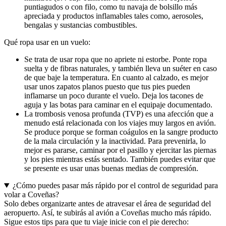
puntiagudos o con filo, como tu navaja de bolsillo más
apreciada y productos inflamables tales como, aerosoles,
bengalas y sustancias combustibles.
Qué ropa usar en un vuelo:
Se trata de usar ropa que no apriete ni estorbe. Ponte ropa
suelta y de fibras naturales, y también lleva un suéter en caso
de que baje la temperatura. En cuanto al calzado, es mejor
usar unos zapatos planos puesto que tus pies pueden
inflamarse un poco durante el vuelo. Deja los tacones de
aguja y las botas para caminar en el equipaje documentado.
La trombosis venosa profunda (TVP) es una afección que a
menudo está relacionada con los viajes muy largos en avión.
Se produce porque se forman coágulos en la sangre producto
de la mala circulación y la inactividad. Para prevenirla, lo
mejor es pararse, caminar por el pasillo y ejercitar las piernas
y los pies mientras estás sentado. También puedes evitar que
se presente es usar unas buenas medias de compresión.
¿Cómo puedes pasar más rápido por el control de seguridad para
volar a Coveñas?
Solo debes organizarte antes de atravesar el área de seguridad del
aeropuerto. Así, te subirás al avión a Coveñas mucho más rápido.
Sigue estos tips para que tu viaje inicie con el pie derecho: