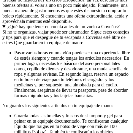
buenas ofertas al volar a uno un poco más alejado. Finalmente, una
buena manera de gastar menos es que estés dispuesto a comprar tu
boleto rápidamente. Si encuentras una oferta extraordinaria, actúa y
aprovéchala mientras esté disponible.
¿Qué hay que tener en cuenta antes de un vuelo a Coveñas?
Si no te organizas, viajar puede ser abrumador. Sigue estos consejos
y tips para que el despegue de tu escapada a Coveñas esté libre de
estrés.
Qué guardar en tu equipaje de mano:
Pasar varias horas en un avión puede ser una experiencia libre
de estrés siempre y cuando tengas los artículos necesarios. En
primer lugar, necesitas los básicos del aseo personal tales
como, cepillo de dientes y desodorante, una muda sencilla de
ropa y algunas revistas. En segundo lugar, reserva un espacio
en tu bolso de viaje para tu teléfono, el cargador y tus
medicinas y, por supuesto, una almohada para el cuello.
Finalmente, asegúrate de llevar tu pasaporte, pase de abordar,
formas migratorias y tus tarjetas bancarias.
No guardes los siguientes artículos en tu equipaje de mano:
Guarda todas las botellas y frascos de shampoo y gel para
peinar en tu equipaje documentado. Te confiscarán cualquier
líquido que traigas en tu bolso de viaje con más de 100
mililitros (3.4 oz). También te confiscarán los objetos