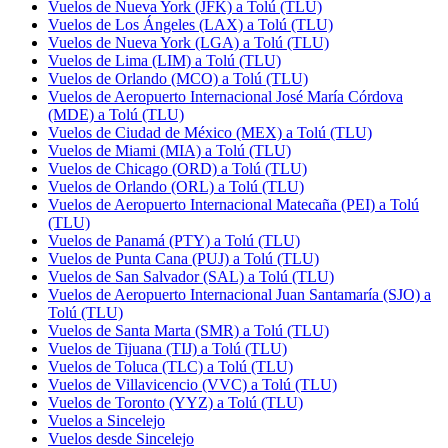
Vuelos de Nueva York (JFK) a Tolú (TLU)
Vuelos de Los Ángeles (LAX) a Tolú (TLU)
Vuelos de Nueva York (LGA) a Tolú (TLU)
Vuelos de Lima (LIM) a Tolú (TLU)
Vuelos de Orlando (MCO) a Tolú (TLU)
Vuelos de Aeropuerto Internacional José María Córdova
(MDE) a Tolú (TLU)
Vuelos de Ciudad de México (MEX) a Tolú (TLU)
Vuelos de Miami (MIA) a Tolú (TLU)
Vuelos de Chicago (ORD) a Tolú (TLU)
Vuelos de Orlando (ORL) a Tolú (TLU)
Vuelos de Aeropuerto Internacional Matecaña (PEI) a Tolú
(TLU)
Vuelos de Panamá (PTY) a Tolú (TLU)
Vuelos de Punta Cana (PUJ) a Tolú (TLU)
Vuelos de San Salvador (SAL) a Tolú (TLU)
Vuelos de Aeropuerto Internacional Juan Santamaría (SJO) a
Tolú (TLU)
Vuelos de Santa Marta (SMR) a Tolú (TLU)
Vuelos de Tijuana (TIJ) a Tolú (TLU)
Vuelos de Toluca (TLC) a Tolú (TLU)
Vuelos de Villavicencio (VVC) a Tolú (TLU)
Vuelos de Toronto (YYZ) a Tolú (TLU)
Vuelos a Sincelejo
Vuelos desde Sincelejo