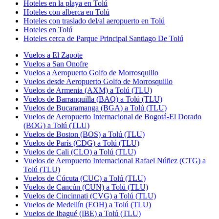
Hoteles en la playa en Tolú
Hoteles con alberca en Tolú
Hoteles con traslado del/al aeropuerto en Tolú
Hoteles en Tolú
Hoteles cerca de Parque Principal Santiago De Tolú
Vuelos a El Zapote
Vuelos a San Onofre
Vuelos a Aeropuerto Golfo de Morrosquillo
Vuelos desde Aeropuerto Golfo de Morrosquillo
Vuelos de Armenia (AXM) a Tolú (TLU)
Vuelos de Barranquilla (BAQ) a Tolú (TLU)
Vuelos de Bucaramanga (BGA) a Tolú (TLU)
Vuelos de Aeropuerto Internacional de Bogotá-El Dorado
(BOG) a Tolú (TLU)
Vuelos de Boston (BOS) a Tolú (TLU)
Vuelos de París (CDG) a Tolú (TLU)
Vuelos de Cali (CLO) a Tolú (TLU)
Vuelos de Aeropuerto Internacional Rafael Núñez (CTG) a
Tolú (TLU)
Vuelos de Cúcuta (CUC) a Tolú (TLU)
Vuelos de Cancún (CUN) a Tolú (TLU)
Vuelos de Cincinnati (CVG) a Tolú (TLU)
Vuelos de Medellín (EOH) a Tolú (TLU)
Vuelos de Ibagué (IBE) a Tolú (TLU)