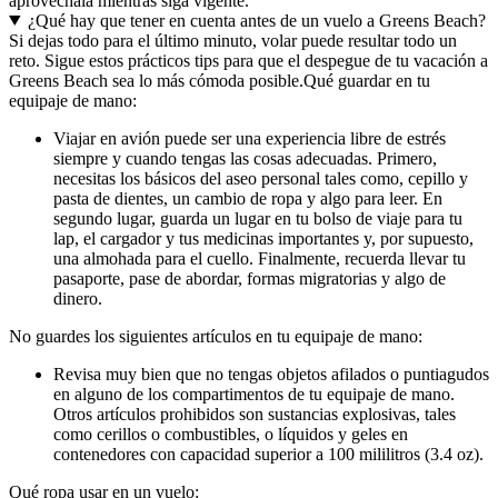
aprovéchala mientras siga vigente.
¿Qué hay que tener en cuenta antes de un vuelo a Greens Beach?
Si dejas todo para el último minuto, volar puede resultar todo un
reto. Sigue estos prácticos tips para que el despegue de tu vacación a
Greens Beach sea lo más cómoda posible.
Qué guardar en tu
equipaje de mano:
Viajar en avión puede ser una experiencia libre de estrés
siempre y cuando tengas las cosas adecuadas. Primero,
necesitas los básicos del aseo personal tales como, cepillo y
pasta de dientes, un cambio de ropa y algo para leer. En
segundo lugar, guarda un lugar en tu bolso de viaje para tu
lap, el cargador y tus medicinas importantes y, por supuesto,
una almohada para el cuello. Finalmente, recuerda llevar tu
pasaporte, pase de abordar, formas migratorias y algo de
dinero.
No guardes los siguientes artículos en tu equipaje de mano:
Revisa muy bien que no tengas objetos afilados o puntiagudos
en alguno de los compartimentos de tu equipaje de mano.
Otros artículos prohibidos son sustancias explosivas, tales
como cerillos o combustibles, o líquidos y geles en
contenedores con capacidad superior a 100 mililitros (3.4 oz).
Qué ropa usar en un vuelo: