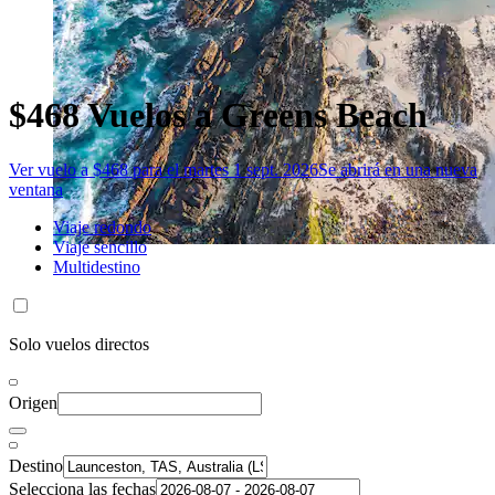
$468 Vuelos a Greens Beach
Ver vuelo a $468 para el martes 1 sept. 2026
Se abrirá en una nueva
ventana
Viaje redondo
Viaje sencillo
Multidestino
Solo vuelos directos
Origen
Destino
Selecciona las fechas