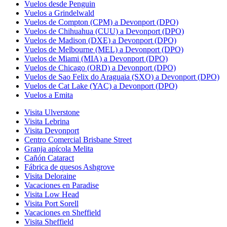
Vuelos desde Penguin
Vuelos a Grindelwald
Vuelos de Compton (CPM) a Devonport (DPO)
Vuelos de Chihuahua (CUU) a Devonport (DPO)
Vuelos de Madison (DXE) a Devonport (DPO)
Vuelos de Melbourne (MEL) a Devonport (DPO)
Vuelos de Miami (MIA) a Devonport (DPO)
Vuelos de Chicago (ORD) a Devonport (DPO)
Vuelos de Sao Felix do Araguaia (SXO) a Devonport (DPO)
Vuelos de Cat Lake (YAC) a Devonport (DPO)
Vuelos a Emita
Visita Ulverstone
Visita Lebrina
Visita Devonport
Centro Comercial Brisbane Street
Granja apícola Melita
Cañón Cataract
Fábrica de quesos Ashgrove
Visita Deloraine
Vacaciones en Paradise
Visita Low Head
Visita Port Sorell
Vacaciones en Sheffield
Visita Sheffield