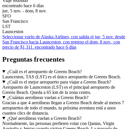
Viaje redondo
encontrado hace 6 días
jue, 5 nov. - dom, 8 nov.
SFO
San Francisco
LST
Launceston
Seleccionar vuelo de Alaska Airlines, con salida el jue, 5 nov. desde
San Francisco hacia Launceston, con regreso el dom, 8 nov., con
precio de $1,311. encontrado hace 6 días
Preguntas frecuentes
¿Cuál es el aeropuerto de Greens Beach?
Launceston, TAS (LST) es el único aeropuerto de Greens Beach.
¿Cuál es el mejor aeropuerto para viajar a Greens Beach?
Aeropuerto de Launceston (LST) es el principal aeropuerto de
Greens Beach. Queda a 65 km de la zona centro.
¿Cuántas aerolíneas vuelan a Greens Beach?
Gracias a que 4 aerolíneas llegan a Greens Beach desde al menos 7
aeropuertos de todo el mundo, tu próxima aventura está a unos
cuantos clics de distancia.
¿Qué aerolíneas vuelan a Greens Beach?
Normalmente, las personas prefieren volar con Qantas, Virgin
Australia y Jetstar cuando visitan Greens Beach. La mayoría de