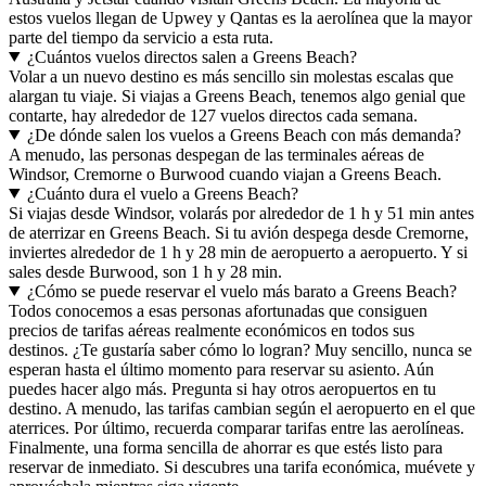
estos vuelos llegan de Upwey y Qantas es la aerolínea que la mayor
parte del tiempo da servicio a esta ruta.
¿Cuántos vuelos directos salen a Greens Beach?
Volar a un nuevo destino es más sencillo sin molestas escalas que
alargan tu viaje. Si viajas a Greens Beach, tenemos algo genial que
contarte, hay alrededor de 127 vuelos directos cada semana.
¿De dónde salen los vuelos a Greens Beach con más demanda?
A menudo, las personas despegan de las terminales aéreas de
Windsor, Cremorne o Burwood cuando viajan a Greens Beach.
¿Cuánto dura el vuelo a Greens Beach?
Si viajas desde Windsor, volarás por alrededor de 1 h y 51 min antes
de aterrizar en Greens Beach. Si tu avión despega desde Cremorne,
inviertes alrededor de 1 h y 28 min de aeropuerto a aeropuerto. Y si
sales desde Burwood, son 1 h y 28 min.
¿Cómo se puede reservar el vuelo más barato a Greens Beach?
Todos conocemos a esas personas afortunadas que consiguen
precios de tarifas aéreas realmente económicos en todos sus
destinos. ¿Te gustaría saber cómo lo logran? Muy sencillo, nunca se
esperan hasta el último momento para reservar su asiento. Aún
puedes hacer algo más. Pregunta si hay otros aeropuertos en tu
destino. A menudo, las tarifas cambian según el aeropuerto en el que
aterrices. Por último, recuerda comparar tarifas entre las aerolíneas.
Finalmente, una forma sencilla de ahorrar es que estés listo para
reservar de inmediato. Si descubres una tarifa económica, muévete y