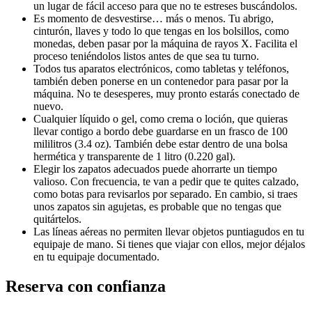
un lugar de fácil acceso para que no te estreses buscándolos.
Es momento de desvestirse… más o menos. Tu abrigo,
cinturón, llaves y todo lo que tengas en los bolsillos, como
monedas, deben pasar por la máquina de rayos X. Facilita el
proceso teniéndolos listos antes de que sea tu turno.
Todos tus aparatos electrónicos, como tabletas y teléfonos,
también deben ponerse en un contenedor para pasar por la
máquina. No te desesperes, muy pronto estarás conectado de
nuevo.
Cualquier líquido o gel, como crema o loción, que quieras
llevar contigo a bordo debe guardarse en un frasco de 100
mililitros (3.4 oz). También debe estar dentro de una bolsa
hermética y transparente de 1 litro (0.220 gal).
Elegir los zapatos adecuados puede ahorrarte un tiempo
valioso. Con frecuencia, te van a pedir que te quites calzado,
como botas para revisarlos por separado. En cambio, si traes
unos zapatos sin agujetas, es probable que no tengas que
quitártelos.
Las líneas aéreas no permiten llevar objetos puntiagudos en tu
equipaje de mano. Si tienes que viajar con ellos, mejor déjalos
en tu equipaje documentado.
Reserva con confianza