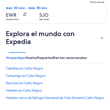
redondo,
Precio actual
Precio
mar, 10 nov. - mié, 18 nov.
actual
EWR
SJO
Nueva York
San José
Explora el mundo con
Expedia
Hospedajes
Vuelos
Paquetes
Rentas vacacionales
Cabañas en Caño Negro
Campings en Caño Negro
Ranchos en Caño Negro
Hoteles en Caño Negro
Hoteles cerca de Refugio Nacional de Vida Silvestre Caño Negro