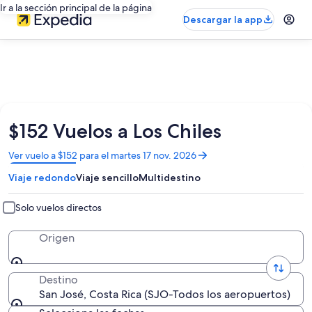
Ir a la sección principal de la página
Descargar la app
$152 Vuelos a Los Chiles
Se
Ver vuelo a $152 para el martes 17 nov. 2026
abrirá
Viaje redondo
Viaje sencillo
Multidestino
en
una
nueva
Solo vuelos directos
ventana
Origen
Destino
San José, Costa Rica (SJO-Todos los aeropuertos)