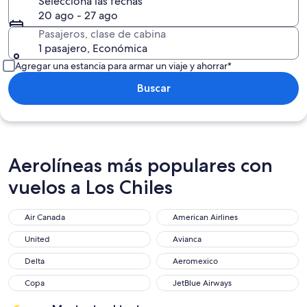
Selecciona las fechas
20 ago - 27 ago
Pasajeros, clase de cabina
1 pasajero, Económica
Agregar una estancia para armar un viaje y ahorrar*
Buscar
Aerolíneas más populares con
vuelos a Los Chiles
Air Canada
American Airlines
Air Canada
American Airlines
United
Avianca
United
Avianca
Delta
Aeromexico
Delta
Aeromexico
Copa
JetBlue Airways
Copa
JetBlue Airways