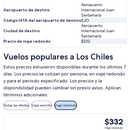
Aeropuerto
Aeropuerto de destino
Internacional Juan
Santamaría
Código IATA del aeropuerto de destino
SJO
Aeropuerto
Ciudad de destino
Internacional Juan
Santamaría
Precio de viaje redondo
$332
Vuelos populares a Los Chiles
Estos precios estuvieron disponibles durante los últimos 7
días. Los precios se cotizan por persona, en viaje redondo
y para el periodo especificado. Los precios y la
disponibilidad pueden cambiar sin previo aviso. Aplican
términos adicionales.
Todas las ofertas
Viaje sencillo
Viaje redondo
Seleccionar vuelo de Arajet, con salida el mar, 10 nov. desde
$332
$332
Viaje
Viaje redondo