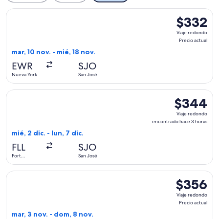
Seleccionar vuelo de Arajet, con salida el mar, 10 nov. desde
$332
$332
Viaje
Viaje redondo
redondo,
Precio actual
Precio
mar, 10 nov. - mié, 18 nov.
actual
EWR
SJO
Nueva York
San José
Seleccionar vuelo de JetBlue Airways, con salida el mié, 2 d
$344
$344
Viaje
Viaje redondo
redondo,
encontrado hace 3 horas
encontrado
mié, 2 dic. - lun, 7 dic.
hace
FLL
SJO
3
Fort
San José
horas
Lauderdale
Seleccionar vuelo de Copa, con salida el mar, 3 nov. desde 
$356
$356
Viaje
Viaje redondo
redondo,
Precio actual
Precio
mar, 3 nov. - dom, 8 nov.