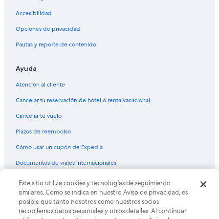
Accesibilidad
Opciones de privacidad
Pautas y reporte de contenido
Ayuda
Atención al cliente
Cancelar tu reservación de hotel o renta vacacional
Cancelar tu vuelo
Plazos de reembolso
Cómo usar un cupón de Expedia
Documentos de viajes internacionales
Este sitio utiliza cookies y tecnologías de seguimiento
© 2026 Expedia, Inc., una empresa de Expedia Group. Todos los
derechos reservados. Expedia y el logo de Expedia son marcas
similares. Como se indica en nuestro Aviso de privacidad, es
registradas o marcas comerciales de Expedia, Inc. CST# 2029030-50.
posible que tanto nosotros como nuestros socios
recopilemos datos personales y otros detalles. Al continuar