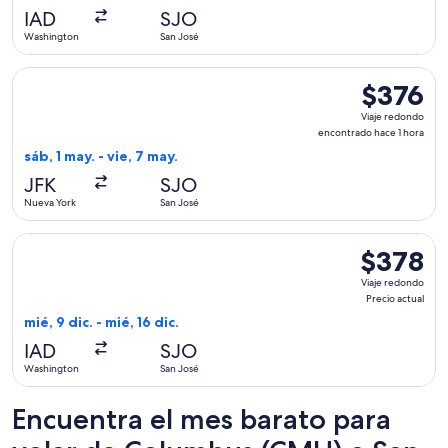
actual
IAD
SJO
Washington
San José
Seleccionar vuelo de avianca, con salida el sáb, 1 may. desd
$376
$376
Viaje
Viaje redondo
redondo,
encontrado hace 1 hora
encontrado
sáb, 1 may. - vie, 7 may.
hace
JFK
SJO
1
Nueva York
San José
hora
Seleccionar vuelo de Delta, con salida el mié, 9 dic. desde W
$378
$378
Viaje
Viaje redondo
redondo,
Precio actual
Precio
mié, 9 dic. - mié, 16 dic.
actual
IAD
SJO
Washington
San José
Encuentra el mes barato para