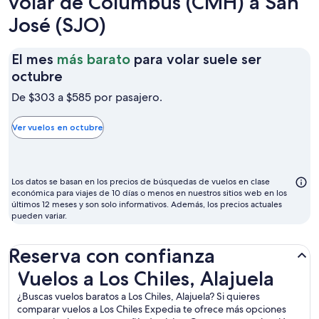
volar de Columbus (CMH) a San
José (SJO)
El mes
más barato
para volar suele ser
El
octubre
mes
De $303 a $585 por pasajero.
más
barato
Ver vuelos en octubre
para
volar
suele
Los datos se basan en los precios de búsquedas de vuelos en clase
ser
económica para viajes de 10 días o menos en nuestros sitios web en los
últimos 12 meses y son solo informativos. Además, los precios actuales
octubre
pueden variar.
Reserva con confianza
Vuelos a Los Chiles, Alajuela
Vuelos a Los Chiles, Alajuela
¿Buscas vuelos baratos a Los Chiles, Alajuela? Si quieres
comparar vuelos a Los Chiles Expedia te ofrece más opciones