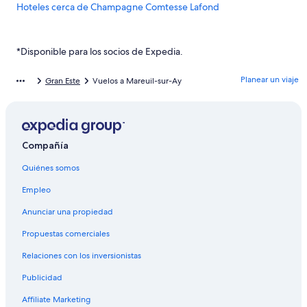
Hoteles cerca de Champagne Comtesse Lafond
Hoteles cerca de viñedos en Fontaine-sur-Ay
Hoteles en Magenta
*Disponible para los socios de Expedia.
Hoteles en Chamery
Planear un viaje
Gran Este
Vuelos a Mareuil-sur-Ay
Hoteles cerca de Perrier Jouet
Hoteles en Marne
Hoteles en Chouilly
Compañía
Hoteles 5 estrellas en Épernay
Quiénes somos
Hoteles con spa en Épernay
Empleo
Hoteles en Épernay
Villas en Épernay
Anunciar una propiedad
Hoteles en Cramant
Propuestas comerciales
Hoteles en Taissy
Relaciones con los inversionistas
Castillos en Bergères-lès-Vertus
Publicidad
Hoteles familiares en Bergères-lès-Vertus
Affiliate Marketing