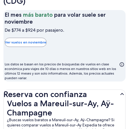
(CDG)
El mes
más barato
para volar suele ser
El
noviembre
mes
De $774 a $924 por pasajero.
más
barato
Ver vuelos en noviembre
para
volar
suele
Los datos se basan en los precios de búsquedas de vuelos en clase
ser
económica para viajes de 10 días o menos en nuestros sitios web en los
últimos 12 meses y son solo informativos. Además, los precios actuales
noviembre
pueden variar.
Reserva con confianza
Vuelos a Mareuil-sur-Ay, Aÿ-Champagne
Vuelos a Mareuil-sur-Ay, Aÿ-
Champagne
¿Buscas vuelos baratos a Mareuil-sur-Ay, Aÿ-Champagne? Si
quieres comparar vuelos a Mareuil-sur-Ay Expedia te ofrece