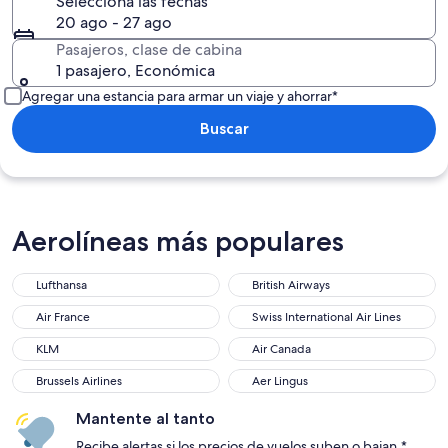
Selecciona las fechas
20 ago - 27 ago
Pasajeros, clase de cabina
1 pasajero, Económica
Agregar una estancia para armar un viaje y ahorrar*
Buscar
Aerolíneas más populares
Lufthansa
British Airways
Lufthansa
British Airways
Air France
Swiss International Air Lines
Air France
Swiss International Air Lines
KLM
Air Canada
KLM
Air Canada
Brussels Airlines
Aer Lingus
Brussels Airlines
Aer Lingus
Mantente al tanto
Recibe alertas si los precios de vuelos suben o bajan.*