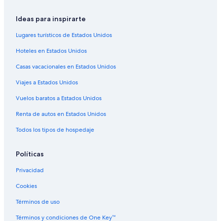
Hoteles con aire acondicionado en Bergères-lès-Vertus
Ideas para inspirarte
Hoteles en Bergères-lès-Vertus
Hoteles en Matougues
Lugares turísticos de Estados Unidos
Hoteles en Sillery
Hoteles en Estados Unidos
Hoteles en Vinay
Casas vacacionales en Estados Unidos
Hoteles en Courmas
Viajes a Estados Unidos
Hoteles en Ludes
Vuelos baratos a Estados Unidos
Hoteles en Hautvillers
Renta de autos en Estados Unidos
Hoteles en Chavot-Courcourt
Todos los tipos de hospedaje
Hoteles en Billy-le-Grand
Hoteles cerca de Moët et Chandon
Políticas
Privacidad
Cookies
Términos de uso
Términos y condiciones de One Key™