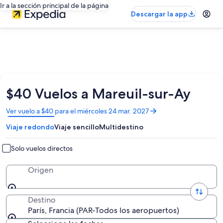
Ir a la sección principal de la página
Descargar la app
$40 Vuelos a Mareuil-sur-Ay
Se
Ver vuelo a $40 para el miércoles 24 mar. 2027
abrirá
Viaje redondo
Viaje sencillo
Multidestino
en
una
nueva
Solo vuelos directos
ventana
Origen
Destino
París, Francia (PAR-Todos los aeropuertos)