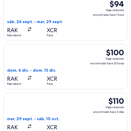
$94
$94
Viaje
Viaje redondo
redondo,
encontrado hace 1 hora
encontra
sáb, 26 sept. - mar, 29 sept.
hace
RAK
XCR
1
Marrakech
París
hora
Seleccionar vuelo de Ryanair, con salida el dom, 6 dic. desd
$100
$100
Viaje
Viaje redondo
redondo,
encontrado hace 12 horas
encontrado
dom, 6 dic. - dom, 13 dic.
hace
RAK
XCR
12
Marrakech
París
horas
Seleccionar vuelo de Ryanair, con salida el mar, 29 sept. des
$110
$110
Viaje
Viaje redondo
redondo,
encontrado hace 3 días
encontrad
mar, 29 sept. - sáb, 10 oct.
hace
RAK
XCR
3