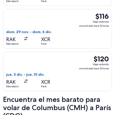
Marrakech
París
días
Seleccionar vuelo de Ryanair, con salida el dom, 29 nov. des
$116
$116
Viaje
Viaje redondo
redondo,
encontrado hace 12 horas
encontrad
dom, 29 nov. - dom, 6 dic.
hace
RAK
XCR
12
Marrakech
París
horas
Seleccionar vuelo de Ryanair, con salida el jue, 3 dic. desde
$120
$120
Viaje
Viaje redondo
redondo,
encontrado hace 12 horas
encontrado
jue, 3 dic. - jue, 10 dic.
hace
RAK
XCR
12
Marrakech
París
horas
Encuentra el mes barato para
volar de Columbus (CMH) a París