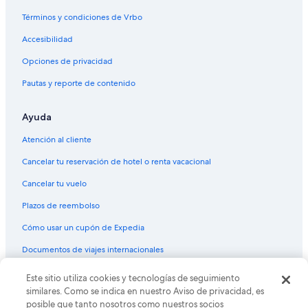
Términos y condiciones de Vrbo
Accesibilidad
Opciones de privacidad
Pautas y reporte de contenido
Ayuda
Atención al cliente
Cancelar tu reservación de hotel o renta vacacional
Cancelar tu vuelo
Plazos de reembolso
Cómo usar un cupón de Expedia
Documentos de viajes internacionales
Este sitio utiliza cookies y tecnologías de seguimiento
© 2026 Expedia, Inc., una empresa de Expedia Group. Todos los
derechos reservados. Expedia y el logo de Expedia son marcas
similares. Como se indica en nuestro Aviso de privacidad, es
registradas o marcas comerciales de Expedia, Inc. CST# 2029030-50.
posible que tanto nosotros como nuestros socios