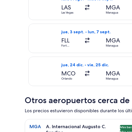
LAS
MGA
Las Vegas
Managua
Seleccionar vuelo de Copa, con sal
jue, 3 sept. - lun, 7 sept.
FLL
MGA
Fort
Managua
Lauderdale
Seleccionar vuelo de Aeromexico, c
jue, 24 dic. - vie, 25 dic.
MCO
MGA
Orlando
Managua
Otros aeropuertos cerca de
Los precios estuvieron disponibles durante los últi
Seleccionar vuelo a A. Internacional Augusto C. S
MGA
A. Internacional Augusto C.
Más bar
Más cer