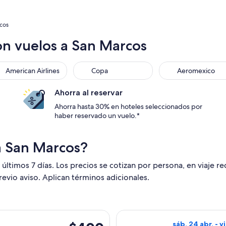
cos
on vuelos a San Marcos
rican Airlines
Copa
Aeromexico
American Airlines
Copa
Aeromexico
Ahorra al reservar
Ahorra hasta 30% en hoteles seleccionados por
haber reservado un vuelo.*
a San Marcos?
 últimos 7 días. Los precios se cotizan por persona, en viaje r
revio aviso. Aplican términos adicionales.
ines, con salida el lun, 31 ago. desde Las Vegas hacia Managua
Seleccionar vuel
$400
sáb, 24 abr. - v