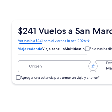
$241 Vuelos a San Mar
Se
Ver vuelo a $241 para el viernes 16 oct. 2026
abrirá
Viaje redondo
Viaje sencillo
Multidestino
Solo vuelos di
en
una
nueva
Origen
Des
ventana
Agregar una estancia para armar un viaje y ahorrar*