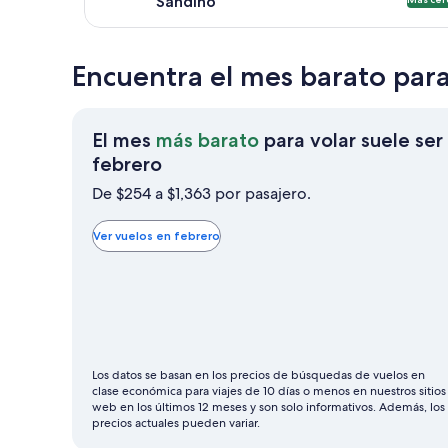
Sandino
Encuentra el mes barato pa
El mes
más barato
para volar suele ser
El
febrero
mes
De $254 a $1,363 por pasajero.
más
barato
Ver vuelos en febrero
para
volar
suele
ser
febrero
Los datos se basan en los precios de búsquedas de vuelos en
clase económica para viajes de 10 días o menos en nuestros sitios
web en los últimos 12 meses y son solo informativos. Además, los
precios actuales pueden variar.