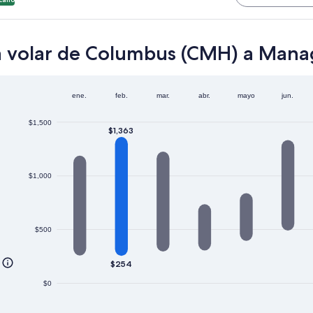
ra volar de Columbus (CMH) a Man
ene.
feb.
mar.
abr.
mayo
jun.
$1,500
$1,363
$1,000
$500
$254
$0