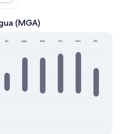
agua (MGA)
jul.
ago.
sep.
oct.
nov.
dic.