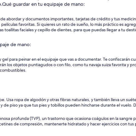
.
Qué guardar en tu equipaje de mano:
 de abordar y documentos importantes, tarjetas de crédito y tus medicin
películas favoritas. Si quieres un rato de sueño, lo más práctico es agre
 toallitas faciales y cepillo de dientes, para que puedas llegar a tu des
ipaje de mano:
y gel para peinar en el equipaje que vas a documentar. Te confiscarán cua
carán los objetos puntiagudos o con filo, como tu navaja suiza favorita y 
 combustibles.
be. Usa ropa de algodón y otras fibras naturales, y también lleva un suéter
y de piso ya que tus pies y tobillos pueden hincharse durante el vuelo. De
nosa profunda (TVP), un trastorno que ocasiona coágulos en la sangre p
cetines de compresión, mantenerte hidratado y hacer ejercicios con tus p