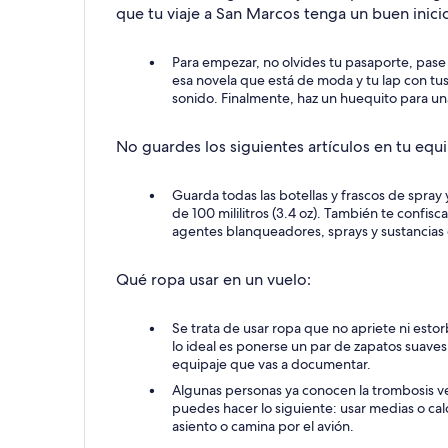
que tu viaje a San Marcos tenga un buen inicio
Para empezar, no olvides tu pasaporte, pase
esa novela que está de moda y tu lap con tus 
sonido. Finalmente, haz un huequito para unas
No guardes los siguientes artículos en tu equ
Guarda todas las botellas y frascos de spray 
de 100 mililitros (3.4 oz). También te confis
agentes blanqueadores, sprays y sustancias
Qué ropa usar en un vuelo:
Se trata de usar ropa que no apriete ni estor
lo ideal es ponerse un par de zapatos suaves 
equipaje que vas a documentar.
Algunas personas ya conocen la trombosis ve
puedes hacer lo siguiente: usar medias o cal
asiento o camina por el avión.