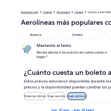
Expedia.com
Vuelos
Nicaragua
Carazo
Vuelos a San Mar
Aerolíneas más populares c
Avianca
United
Ame
Avianca
United
Mantente al tanto
Recibe alertas si los precios de vuelos suben o
bajan.*
¿Cuánto cuesta un boleto 
Estos precios estuvieron disponibles durante los
precios y la disponibilidad pueden cambiar sin p
Todas las ofertas
Viaje sencillo
Viaje redondo
Seleccionar vuelo de American Airl
lun, 31 ago. - mar, 15 sept.