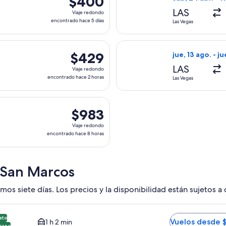
$400
Viaje
LAS
Viaje redondo
redondo,
encontrado hace 5 días
Las Vegas
encontrado
hace
ida el jue, 3 sept. desde Fort Lauderdale hacia Managua, con r
Seleccionar vuel
5
$429
$429
jue, 13 ago. - j
días
Viaje
LAS
Viaje redondo
redondo,
encontrado hace 2 horas
Las Vegas
encontrado
hace
on salida el jue, 24 dic. desde Orlando hacia Managua, con re
2
$983
$983
horas
Viaje
Viaje redondo
redondo,
encontrado hace 8 horas
encontrado
hace
8
 San Marcos
horas
mos siete días. Los precios y la disponibilidad están sujetos a
andino MGA. Opción más barata y cercana disponible. El tiemp
ato
Vuelos desde 
1 h 2 min
cano