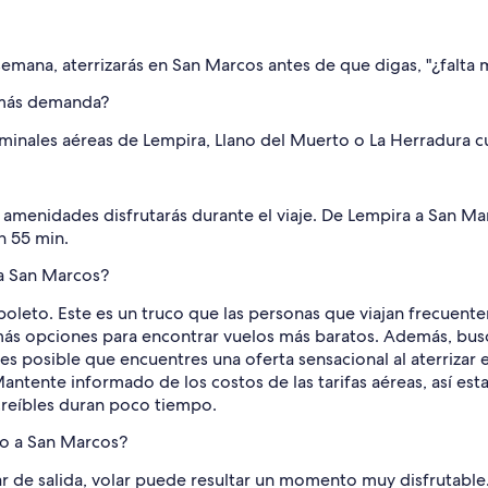
mana, aterrizarás en San Marcos antes de que digas, "¿falta m
 más demanda?
rminales aéreas de Lempira, Llano del Muerto o La Herradura 
amenidades disfrutarás durante el viaje. De Lempira a San Mar
n 55 min.
a San Marcos?
u boleto. Este es un truco que las personas que viajan frecuen
 más opciones para encontrar vuelos más baratos. Además, busc
 es posible que encuentres una oferta sensacional al aterrizar
ntente informado de los costos de las tarifas aéreas, así est
creíbles duran poco tiempo.
lo a San Marcos?
gar de salida, volar puede resultar un momento muy disfrutabl