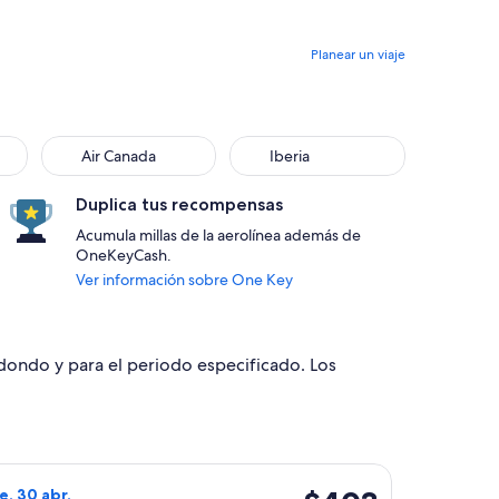
Planear un viaje
Air Canada
Iberia
Air Canada
Iberia
Duplica tus recompensas
Acumula millas de la aerolínea además de
OneKeyCash.
Ver información sobre One Key
edondo y para el periodo especificado. Los
, con regreso el mar, 15 sept., con precio de $400. encontrado
o de United, con salida el sáb, 24 abr. desde Las Vegas hacia 
$403
ie, 30 abr.