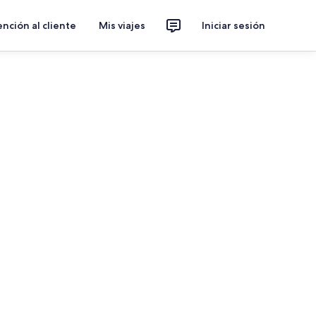
nción al cliente
Mis viajes
Iniciar sesión