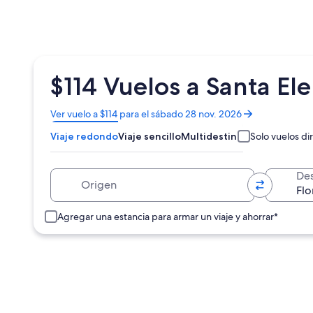
$114 Vuelos a Santa El
Se
Ver vuelo a $114 para el sábado 28 nov. 2026
abrirá
Viaje redondo
Viaje sencillo
Multidestino
Solo vuelos di
en
una
nueva
Origen
Des
ventana
Agregar una estancia para armar un viaje y ahorrar*