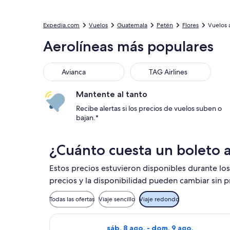
Expedia.com
Vuelos
Guatemala
Petén
Flores
Vuelos 
Aerolíneas más populares
Avianca
TAG Airlines
Avianca
TAG Airlines
Mantente al tanto
Recibe alertas si los precios de vuelos suben o
bajan.*
¿Cuánto cuesta un boleto a
Estos precios estuvieron disponibles durante los
precios y la disponibilidad pueden cambiar sin p
Todas las ofertas
Viaje sencillo
Viaje redondo
Seleccionar vuelo de avianca, con s
sáb, 8 ago. - dom, 9 ago.