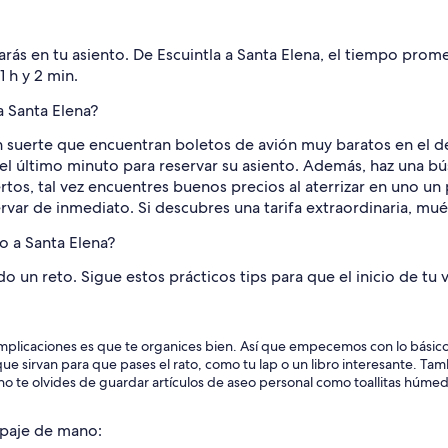
arás en tu asiento. De Escuintla a Santa Elena, el tiempo prom
1 h y 2 min.
 Santa Elena?
suerte que encuentran boletos de avión muy baratos en el de
 el último minuto para reservar su asiento. Además, haz una b
ertos, tal vez encuentres buenos precios al aterrizar en uno 
servar de inmediato. Si descubres una tarifa extraordinaria, mu
o a Santa Elena?
do un reto. Sigue estos prácticos tips para que el inicio de t
mplicaciones es que te organices bien. Así que empecemos con lo básico: p
que sirvan para que pases el rato, como tu lap o un libro interesante. 
 no te olvides de guardar artículos de aseo personal como toallitas húme
ipaje de mano: