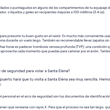
filados o puntiagudos en alguno de los compartimentos de tu equipaje d
or, o líquidos y geles en recipientes mayores a 100 mililitros (3.4 oz).
io para presumir tu buen gusto en el vestir. Es mucho más conveniente u
ina durante un vuelo largo. También es recomendable llevar zapatos sin
chas horas es padecer trombosis venosa profunda (TVP), una condición 
a, aprovecha cada momento que puedas para caminar por el avión. Tambi
de seguridad para volar a Santa Elena?
puerto hará que tu visita a Santa Elena sea muy sencilla. Hemo
:
l personal en el arco de seguridad son tus documentos de identificación 
nen que revisarse con rayos X. Para que el proceso no sea tan largo, quít