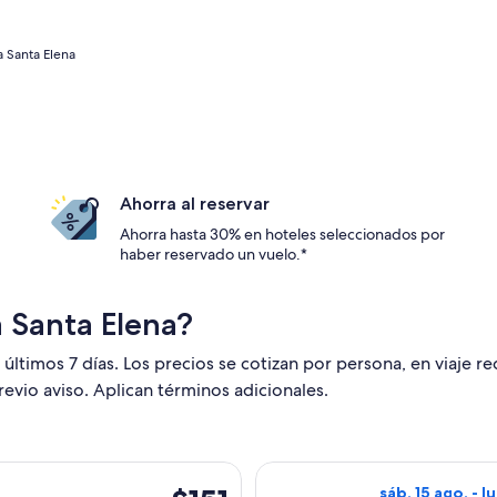
a Santa Elena
Ahorra al reservar
Ahorra hasta 30% en hoteles seleccionados por
haber reservado un vuelo.*
 Santa Elena?
 últimos 7 días. Los precios se cotizan por persona, en viaje r
revio aviso. Aplican términos adicionales.
alida el sáb, 8 ago. desde Ciudad de Guatemala hacia Flores, c
Seleccionar vuel
$151
sáb, 15 ago. - l