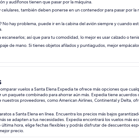
ón y audífonos tienen que pasar por la máquina.
 y celulares, también deben ponerse en un contenedor para pasar por la
s? No hay problema, puede ir en la cabina del avión siempre y cuando esté
a.
escanearlos; así que para tu comodidad, lo mejor es usar calzado o tenis 
ipaje de mano. Si tienes objetos afilados y puntiagudos, mejor empácalo
s
s comparar vuelos a Santa Elena Expedia te ofrece más opciones que cualq
 un paquete combinado para ahorrar aún más. Expedia tiene acuerdos con
de nuestros proveedores, como American Airlines, Continental y Delta, o
aratos a Santa Elena en línea. Encuentra los precios más bajos garantiza
e más se adapten a tus necesidades. Expedia encontrará los vuelos más e
de última hora, elige fechas flexibles y podrás disfrutar de descuentos es
mejor precio.