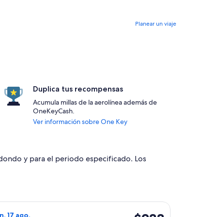
Planear un viaje
Duplica tus recompensas
Acumula millas de la aerolínea además de
OneKeyCash.
Ver información sobre One Key
edondo y para el periodo especificado. Los
on regreso el dom, 9 ago., con precio de $151. Precio actual
o de TAG Airlines, con salida el sáb, 15 ago. desde Ciudad de G
$233
un, 17 ago.