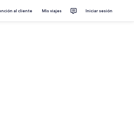
nción al cliente
Mis viajes
Iniciar sesión