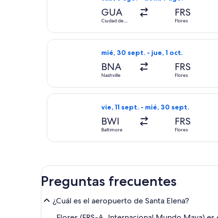
GUA
FRS
Ciudad de
Flores
Guatemala
Seleccionar vuelo de JetBlue Airway
mié, 30 sept. - jue, 1 oct.
BNA
FRS
Nashville
Flores
Seleccionar vuelo de Copa, con sali
vie, 11 sept. - mié, 30 sept.
BWI
FRS
Baltimore
Flores
Preguntas frecuentes
¿Cuál es el aeropuerto de Santa Elena?
Flores (FRS-A. Internacional Mundo Maya) es e