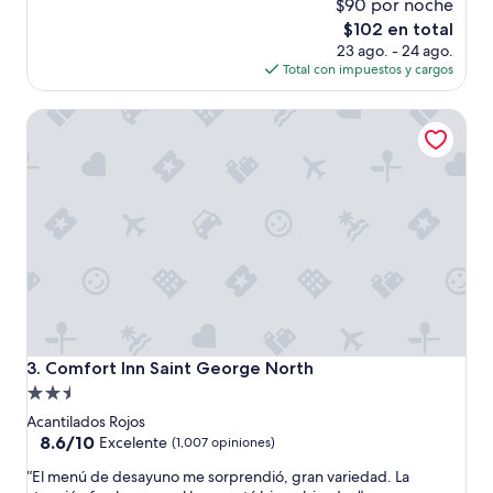
$90 por noche
10,
Excepcional,
El
$102 en total
(1,481
precio
23 ago. - 24 ago.
opiniones)
actual
Total con impuestos y cargos
es
de
Comfort Inn Saint George North
$102
Comfort Inn Saint George North
3. Comfort Inn Saint George North
Propiedad
de
Acantilados Rojos
2.5
8.6
8.6/10
Excelente
(1,007 opiniones)
de
estrellas
“
“El menú de desayuno me sorprendió, gran variedad. La
10,