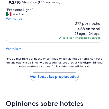
d
2.5
9.2
9.2/10
Magnífico
(1,001 opiniones)
i
de
estrellas
“
ó
“Excelente lugar ”
10,
E
,
Maritza
Magnífico,
x
g
Ver menos
(1,001
c
r
$77 por noche
opiniones)
e
a
El
$88 en total
l
n
precio
23 ago. - 24 ago.
e
v
actual
Total con impuestos y cargos
n
a
es
t
r
de
Ver más
e
i
$88
l
e
u
d
Precio
Precio más bajo por noche encontrado en las últimas 24 horas, con base
g
a
en una estancia de 1 noche para 2 adultos. Los precios y la disponibilidad
más
a
d
están sujetos a cambios. Aplican términos adicionales.
bajo
r
.
por
”
L
noche
Ver todas las propiedades
a
encontrado
a
en
t
las
e
últimas
n
24
Opiniones sobre hoteles
c
horas,
i
con