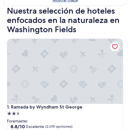
Mostrar mapa
Nuestra selección de hoteles
enfocados en la naturaleza en
Washington Fields
Ramada by Wyndham St George
Ramada by Wyndham St George
1. Ramada by Wyndham St George
Propiedad
de
Foremaster
2.5
8.8
8.8/10
Excelente
(2,015 opiniones)