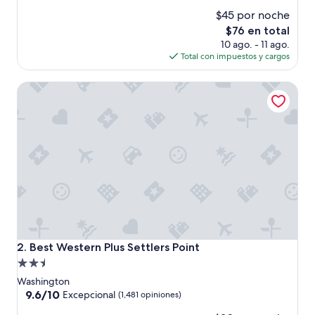
de
estrellas
$45 por noche
10,
Excelente,
El
$76 en total
(2,015
precio
10 ago. - 11 ago.
opiniones)
actual
Total con impuestos y cargos
es
de
Best Western Plus Settlers Point
$76
Best Western Plus Settlers Point
2. Best Western Plus Settlers Point
Propiedad
de
Washington
2.5
9.6
9.6/10
Excepcional
(1,481 opiniones)
de
estrellas