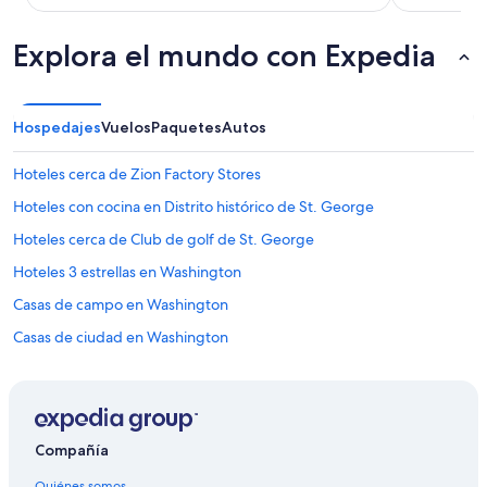
n
u
Explora el mundo con Expedia
b
i
c
a
d
Hospedajes
Vuelos
Paquetes
Autos
o
.
Hoteles cerca de Zion Factory Stores
”
Hoteles con cocina en Distrito histórico de St. George
Hoteles cerca de Club de golf de St. George
Hoteles 3 estrellas en Washington
Casas de campo en Washington
Casas de ciudad en Washington
Casas vacacionales en Washington
Condominios en Washington
Hoteles de golf en Washington
Compañía
Hoteles con spa en Washington
Quiénes somos