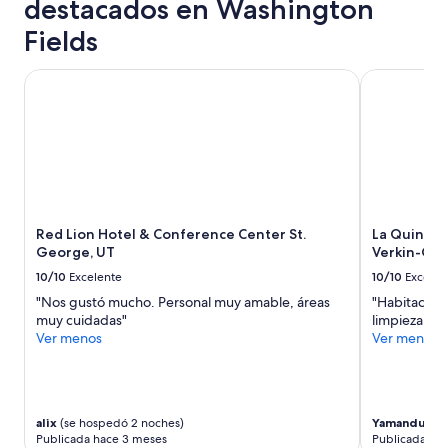
destacados en Washington
ó
base
n
en
Fields
f
una
u
estancia
Red Lion Hotel & Conference Center St. George, UT
La Quinta I
e
de
b
1
u
noche
e
para
n
2
a
adultos.
y
Los
e
precios
l
y
Red Lion Hotel & Conference Center St.
La Quinta 
l
la
George, UT
Verkin-Gat
u
disponibilidad
g
10/10
Excelente
10/10
Excelen
están
a
sujetos
"Nos gustó mucho. Personal muy amable, áreas
"Habitación
r
a
muy cuidadas"
limpieza in
e
cambios.
Ver menos
Ver menos
s
Aplican
t
términos
á
adicionales.
b
i
alix
(se hospedó 2 noches)
Yamandu
(se
e
Publicada hace 3 meses
Publicada ha