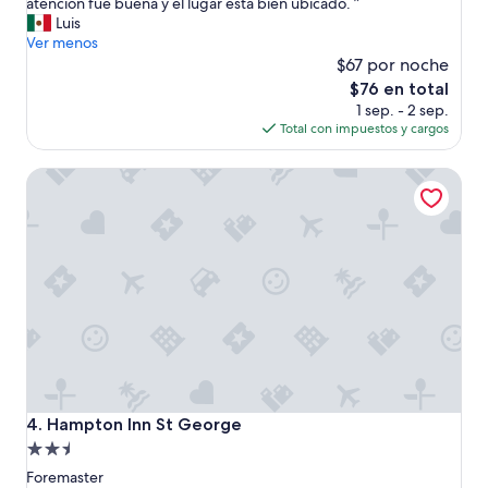
E
atención fue buena y el lugar está bien ubicado. ”
Excelente,
l
Luis
(1,007
m
Ver menos
opiniones)
e
$67 por noche
n
El
$76 en total
ú
precio
1 sep. - 2 sep.
d
actual
Total con impuestos y cargos
e
es
d
de
Hampton Inn St George
e
$76
s
a
y
u
n
o
m
e
s
o
r
p
Hampton Inn St George
4. Hampton Inn St George
r
Propiedad
e
de
n
Foremaster