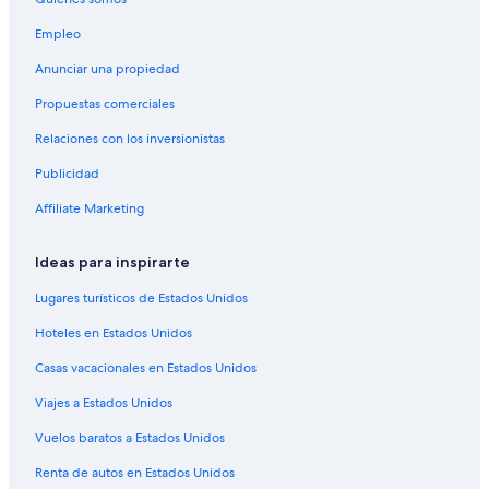
Hoteles todo incluido en Washington
Empleo
Hoteles de ski en Washington
Anunciar una propiedad
Hoteles en la playa en Washington
Propuestas comerciales
Hoteles históricos en Washington
Relaciones con los inversionistas
Hoteles baratos en Washington
Publicidad
Hoteles cerca de la catedral en Washington
Hoteles cerca del bosque en Washington
Affiliate Marketing
Hoteles con aguas termales en Washington
Ideas para inspirarte
Hoteles con bar en Washington
Lugares turísticos de Estados Unidos
Hoteles con desayuno incluido en Washington
Hoteles en Estados Unidos
Hoteles con área de juegos en Washington
Casas vacacionales en Estados Unidos
Hoteles con parque acuático en Washington
Viajes a Estados Unidos
Hoteles con alberca en Washington
Hoteles con sauna en Washington
Vuelos baratos a Estados Unidos
Hoteles de senderismo en Washington
Renta de autos en Estados Unidos