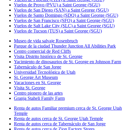
Vuelos de Provo (PVU) a Saint George (SGU)
Vuelos de San Diego (SAN) a Saint George (SGU)
Vuelos de Santo Domingo (SDQ) a Saint George (SGU)
Vuelos de San Francisco (SFO) a Saint George (SGU)
Vuelos de Salt Lake City (SLC) a Saint George (SGU)
Vuelos de Tucson (TUS) a Saint George (SGU)
Museo de vida salvaje Rosenbruch
Parque de la ciudad Thunder Junction All Abilities Park
Centro comercial de Red Cliffs
Visita Distrito histórico de St. George
Yacimiento de dinosaurios de St. George en Johnson Farm
Tabernáculo de San Jorge
Universidad Tecnológica de Utah
St. George Art Museum
Vacaciones en St. George
Visita St. George
Centro pionero de las artes
Granja Staheli Family Farm
Renta de autos Familiar premium cerca de St. George Utah
Temple
Renta de autos cerca de St. George Utah Temple
Renta de autos cerca de Tabernáculo de San Jorge
Renta de autos cerca de Zion Factory Stores