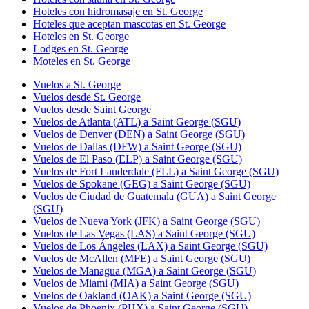
Hoteles con hidromasaje en St. George
Hoteles que aceptan mascotas en St. George
Hoteles en St. George
Lodges en St. George
Moteles en St. George
Vuelos a St. George
Vuelos desde St. George
Vuelos desde Saint George
Vuelos de Atlanta (ATL) a Saint George (SGU)
Vuelos de Denver (DEN) a Saint George (SGU)
Vuelos de Dallas (DFW) a Saint George (SGU)
Vuelos de El Paso (ELP) a Saint George (SGU)
Vuelos de Fort Lauderdale (FLL) a Saint George (SGU)
Vuelos de Spokane (GEG) a Saint George (SGU)
Vuelos de Ciudad de Guatemala (GUA) a Saint George
(SGU)
Vuelos de Nueva York (JFK) a Saint George (SGU)
Vuelos de Las Vegas (LAS) a Saint George (SGU)
Vuelos de Los Ángeles (LAX) a Saint George (SGU)
Vuelos de McAllen (MFE) a Saint George (SGU)
Vuelos de Managua (MGA) a Saint George (SGU)
Vuelos de Miami (MIA) a Saint George (SGU)
Vuelos de Oakland (OAK) a Saint George (SGU)
Vuelos de Phoenix (PHX) a Saint George (SGU)