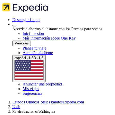
Descargar la app
Accede a ahorros al instante con los Precios para socios
Iniciar sesión
Más información sobre One Key
Mensajes
Planea tu viaje
Atención al cliente
español · USD · US
Anunciar una propiedad
Mis viajes
Sugerencias
Estados Unidos
Hoteles baratos
Expedia.com
Utah
Hoteles baratos en Washington