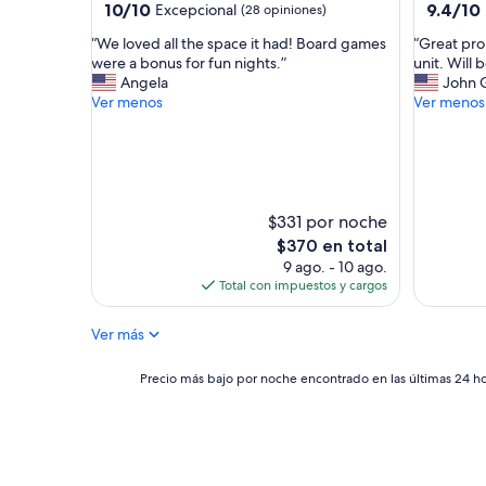
r
10.0
9.4
10/10
9.4/10
Excepcional
(28 opiniones)
e
de
de
q
“
“
“We loved all the space it had! Board games
“Great pro
10,
10,
u
W
G
were a bonus for fun nights.”
unit. Will
Excepcional,
Excepcio
e
e
r
Angela
John 
(28
(33
p
l
e
Ver menos
Ver menos
opiniones)
opinione
o
o
a
r
v
t
s
e
p
e
d
r
r
a
o
3
l
p
$331 por noche
d
l
e
El
$370 en total
í
t
r
precio
9 ago. - 10 ago.
a
h
t
actual
Total con impuestos y cargos
s
e
y
es
d
s
.
de
e
Ver más
p
2
$370
h
a
n
o
c
d
Precio
Precio más bajo por noche encontrado en las últimas 24 hor
s
e
t
más
p
i
i
bajo
e
t
m
por
d
h
e
noche
a
a
s
encontrado