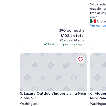
10,
de
estrellas
“
“Muy lindo
Excepcional,
10,
M
días de ho
(1,481
Magnífic
u
limpiar un
opiniones)
(1,001
y
día!”
opinione
l
Andre
i
Ver menos
n
$90 por noche
d
El
$102 en total
o
precio
23 ago. - 24 ago.
!
actual
Total con impuestos y cargos
U
es
n
de
Luxury Outdoor/Indoor Living Near Zions NP
Modern | 
i
$102
c
a
m
e
n
t
e
e
Luxury Outdoor/Indoor Living Near Zions NP
Modern | 
5. Luxury Outdoor/Indoor Living Near
6. Moder
s
p
Zions NP
Mini Ran
e
Washington
Washingt