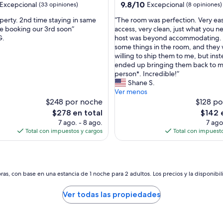
9.8
9.8/10
Excepcional
Excepcional
(33 opiniones)
(8 opiniones)
de
“
perty. 2nd time staying in same
“The room was perfection. Very eas
10,
T
 be booking our 3rd soon”
access, very clean, just what you n
nal,
Excepcional,
h
G.
host was beyond accommodating. I
(8
e
some things in the room, and they
s)
opiniones)
r
willing to ship them to me, but ins
o
ended up bringing them back to m
o
person*. Incredible!”
m
Shane S.
w
Ver menos
a
$248 por noche
$128 po
s
El
El
$278 en total
$142 
p
precio
precio
7 ago. - 8 ago.
7 ago
e
actual
actual
Total con impuestos y cargos
Total con impuesto
r
es
es
f
de
de
e
$278
$142
c
t
as, con base en una estancia de 1 noche para 2 adultos. Los precios y la disponibil
i
o
Ver todas las propiedades
n
.
V