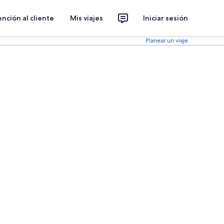
nción al cliente
Mis viajes
Iniciar sesión
Planear un viaje