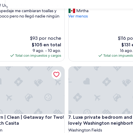
de
estrellas
“
! Unicamente espere que por ser 3
“Fresco”
10,
31
F
spedaje me cambiaran toallas y
Mirtha
o,
Excepcional,
r
 poco pero no llegó nadie ningún
Ver menos
(1,014
e
s)
opiniones)
s
c
o
$93 por noche
$116 p
”
El
El
$105 en total
$131 
precio
precio
9 ago. - 10 ago.
16 ago.
actual
actual
Total con impuestos y cargos
Total con impuesto
es
es
de
de
Clean | Getaway for Two! Mini Ranch Casita
Luxe private bedroom and bat
$105
$131
Clean | Getaway for Two! Mini Ranch Casita
Luxe private bedroom and bat
n | Clean | Getaway for Two!
7. Luxe private bedroom and 
ch Casita
lovely Washington neighbor
on
Washington Fields