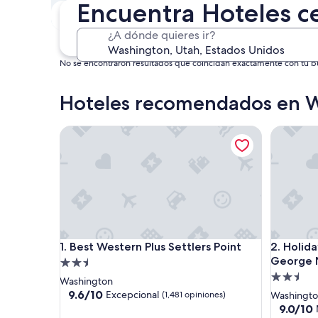
Encuentra Hoteles c
Este fin de semana
P
7 ago. - 9 ago.
¿A dónde quieres ir?
No se encontraron resultados que coincidan exactamente con tu bús
Hoteles recomendados en 
Best Western Plus Settlers Point
Holiday I
Best Western Plus Settlers Point
Holiday I
1. Best Western Plus Settlers Point
2. Holida
George N
Propiedad
Propieda
de
Washington
de
2.5
9.6
9.6/10
Excepcional
(1,481 opiniones)
Washingt
de
2.5
estrellas
9.0
9.0/10