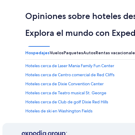
j
d
t
en
e
!
a
las
m
B
y
últimas
Opiniones sobre hoteles d
e
o
i
24
c
a
n
horas,
a
r
g
con
Explora el mundo con Exped
m
d
i
base
b
g
n
en
i
a
s
una
a
m
a
estancia
Hospedajes
Vuelos
Paquetes
Autos
Rentas vacacionale
r
e
m
de
a
s
e
1
Hoteles cerca de Laser Mania Family Fun Center
n
w
u
noche
t
e
n
para
Hoteles cerca de Centro comercial de Red Cliffs
o
r
i
2
a
e
t
Hoteles cerca de Dixie Convention Center
adultos.
l
a
.
Los
Hoteles cerca de Teatro musical St. George
l
b
W
precios
a
o
i
y
Hoteles cerca de Club de golf Dixie Red Hills
s
n
l
la
y
u
l
Hoteles de ski en Washington Fields
disponibilidad
l
s
b
están
Hoteles en la naturaleza en Washington Fields
i
f
e
sujetos
m
o
b
a
Hoteles 5 estrellas en St. George
p
r
o
cambios.