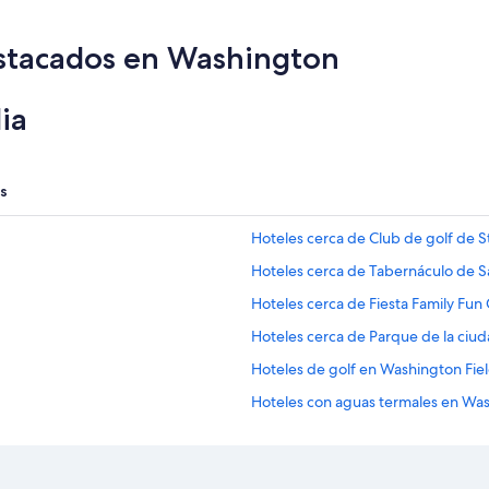
e
r
y
estacados en Washington
e
a
s
ia
y
t
o
a
s
c
c
Hoteles cerca de Club de golf de 
e
s
Hoteles cerca de Tabernáculo de 
s
,
Hoteles cerca de Fiesta Family Fun
v
Hoteles cerca de Parque de la ciuda
e
r
Hoteles de golf en Washington Fie
y
c
Hoteles con aguas termales en Was
l
Hoteles 3 estrellas en St. George
e
a
Cabañas en St. George
n