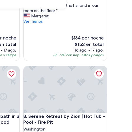
de
estrellas
“
“Feces on the carpet in the hall and in our
10,
F
room on the floor.”
Excepcional,
e
Margaret
(146
c
Ver menos
opiniones)
e
s
o
or noche
$134 por noche
n
El
en total
$152 en total
t
precio
 - 17 ago.
16 ago. - 17 ago.
h
actual
s y cargos
Total con impuestos y cargos
e
es
c
de
h in a lovely Washington neighborhood
Serene Retreat by Zion | Hot Tub • Pool • Fire Pit
a
$152
r
p
e
t
i
n
t
h
h in a lovely Washington neighborhood
Serene Retreat by Zion | Hot Tub • Pool • Fire Pit
bath in a
8. Serene Retreat by Zion | Hot Tub •
e
h
hood
Pool • Fire Pit
a
Washington