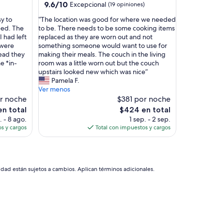
l
9.6
9.6/10
Excepcional
(19 opiniones)
l
de
a
“
y to
“The location was good for where we needed
10,
n
T
eed. The
to be. There needs to be some cooking items
Excepcional,
d
h
 had left
replaced as they are worn out and not
(19
i
e
 were
something someone would want to use for
opiniones)
n
l
tead they
making their meals. The couch in the living
o
o
e *in-
room was a little worn out but the couch
u
c
upstairs looked new which was nice”
r
a
Pamela F.
r
t
Ver menos
o
i
r noche
$381 por noche
o
o
El
en total
$424 en total
m
n
precio
. - 8 ago.
1 sep. - 2 sep.
o
w
actual
s y cargos
Total con impuestos y cargos
n
a
es
t
s
de
h
g
$424
e
o
f
o
idad están sujetos a cambios. Aplican términos adicionales.
l
d
o
f
o
o
r
r
.
w