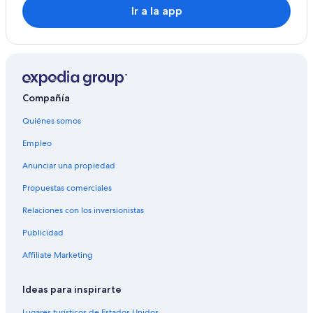
Gristmill
Ir a la app
Villas en Avon
Hoteles en Fishersville
Moteles en Fishersville
Hoteles cerca de Frontier Culture Museum
Compañía
Hoteles 3 estrellas en Lyndhurst
Quiénes somos
Hoteles en Lyndhurst
Empleo
Hoteles con spa en Chestnut Springs
Anunciar una propiedad
Hoteles en Chestnut Springs
Propuestas comerciales
Moteles en Avis
Relaciones con los inversionistas
Moteles en Jolivue
Publicidad
Hoteles cerca de Mirador Raven's Roost
Affiliate Marketing
Hoteles cerca de Viñedos Pollak
Hoteles 5 estrellas en Crozet
Ideas para inspirarte
B&B en Crozet
Lugares turísticos de Estados Unidos