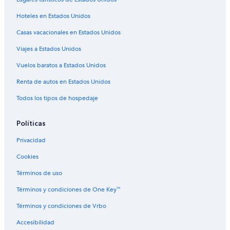
Cabañas en Crozet
Hoteles en Estados Unidos
Apart-Hoteles en Crozet
Casas vacacionales en Estados Unidos
Hoteles ecológicos en Crozet
Viajes a Estados Unidos
Hoteles familiares en Crozet
Vuelos baratos a Estados Unidos
Hoteles con bar en Crozet
Renta de autos en Estados Unidos
Hoteles que aceptan mascotas en Crozet
Hoteles en Crozet
Todos los tipos de hospedaje
Políticas
Privacidad
Cookies
Términos de uso
Términos y condiciones de One Key™
Términos y condiciones de Vrbo
Accesibilidad