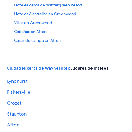
Hoteles cerca de Wintergreen Resort
Hoteles 3 estrellas en Greenwood
Villas en Greenwood
Cabañas en Afton
Casas de campo en Afton
Apartamentos en Afton
Villas en Afton
Cabañas en Staunton
Ciudades cerca de Waynesboro
Lugares de interés
Hoteles baratos en Staunton
Lyndhurst
Hoteles con bar en Staunton
Fishersville
Hoteles cerca de Veritas Vineyard and Winery
Hoteles 3 estrellas en Stuarts Draft
Crozet
Hoteles 4 estrellas en Stuarts Draft
Staunton
Casas de huéspedes en Stuarts Draft
Afton
Hoteles baratos en Stuarts Draft