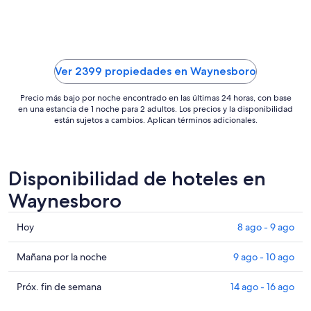
noche
del
30
ago
al
Ver 2399 propiedades en Waynesboro
31
ago
Precio más bajo por noche encontrado en las últimas 24 horas, con base
en una estancia de 1 noche para 2 adultos. Los precios y la disponibilidad
están sujetos a cambios. Aplican términos adicionales.
Disponibilidad de hoteles en
Waynesboro
Consultar
Hoy
8 ago - 9 ago
precios
en
Consultar
Mañana por la noche
9 ago - 10 ago
Waynesboro
precios
para
en
Consultar
Próx. fin de semana
14 ago - 16 ago
hoy,
Waynesboro
precios