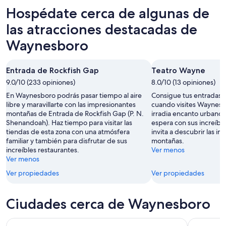
8
para
en
Hospédate cerca de algunas de
ago
mañana
Waynesboro
-
por
para
las atracciones destacadas de
9
la
el
Waynesboro
ago
noche,
próximo
9
fin
ago
de
Entrada de Rockfish Gap
Teatro Wayne
-
semana,
9.0/10 (233 opiniones)
8.0/10 (13 opiniones)
10
14
En Waynesboro podrás pasar tiempo al aire
Consigue tus entradas 
ago
ago
libre y maravillarte con las impresionantes
cuando visites Waynesb
-
montañas de Entrada de Rockfish Gap (P. N.
irradia encanto urbano 
16
Shenandoah). Haz tiempo para visitar las
espera con sus increíble
ago
tiendas de esta zona con una atmósfera
invita a descubrir las i
familiar y también para disfrutar de sus
montañas.
increíbles restaurantes.
Ver menos
Ver menos
Ver propiedades
Ver propiedades
Ciudades cerca de Waynesboro