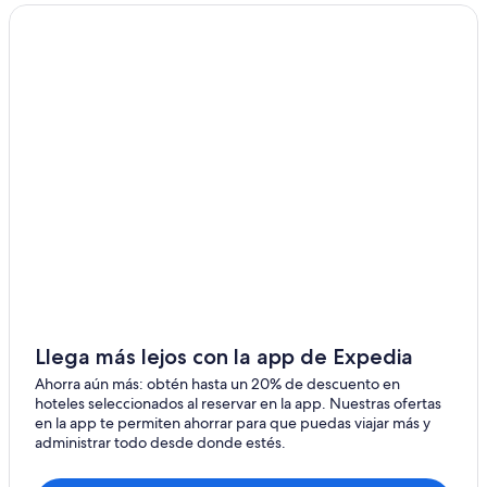
Stuarts Draft
Hoteles en Stuarts Draft
Hoteles baratos en Condado de la Ciudad de Staunton
Hoteles 3 estrellas en Verona
Apart-Hoteles en Verona
B&B en Verona
Casas de ciudad en Verona
Condominios en Verona
Apartamentos en Verona
Hilton Hotels en Verona
Hoteles en la playa en Verona
Hoteles familiares en Verona
Llega más lejos con la app de Expedia
Hoteles que aceptan mascotas en Verona
Ahorra aún más: obtén hasta un 20% de descuento en
hoteles seleccionados al reservar en la app. Nuestras ofertas
Hoteles en Verona
en la app te permiten ahorrar para que puedas viajar más y
administrar todo desde donde estés.
Hoteles cerca de Barren Ridge Vineyards
Hoteles cerca de George Washington’s Distillery &