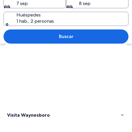
7 sep
8 sep
Huéspedes
1 hab., 2 personas
Un molino de madera con una rueda hid
Buscar
Explorar mapa
Visita Waynesboro