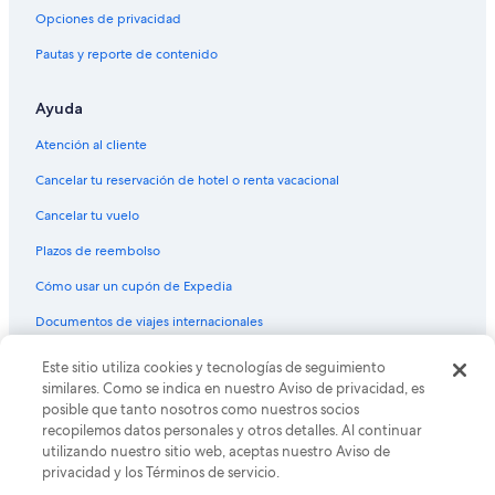
Opciones de privacidad
Pautas y reporte de contenido
Ayuda
Atención al cliente
Cancelar tu reservación de hotel o renta vacacional
Cancelar tu vuelo
Plazos de reembolso
Cómo usar un cupón de Expedia
Documentos de viajes internacionales
Este sitio utiliza cookies y tecnologías de seguimiento
© 2026 Expedia, Inc., una empresa de Expedia Group. Todos los
derechos reservados. Expedia y el logo de Expedia son marcas
similares. Como se indica en nuestro Aviso de privacidad, es
registradas o marcas comerciales de Expedia, Inc. CST# 2029030-50.
posible que tanto nosotros como nuestros socios
recopilemos datos personales y otros detalles. Al continuar
utilizando nuestro sitio web, aceptas nuestro Aviso de
privacidad y los Términos de servicio.