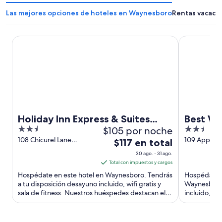
Las mejores opciones de hoteles en Waynesboro
Rentas vacaci
Holiday Inn Express & Suites Waynesboro East by IHG
Best Wester
Holiday Inn Express & Suites
Best We
2.5
$105 por noche
2.5
Waynesboro East by IHG
Inn & S
out
out
108 Chicurel Lane
109 Apple T
El
$117 en total
Waynesboro VA
Waynesbor
of
of
precio
30 ago. - 31 ago.
5
5
es
Total con impuestos y cargos
de
Hospédate en este hotel en Waynesboro. Tendrás
Hospédate e
$117
a tu disposición desayuno incluido, wifi gratis y
Waynesboro.
sala de fitness. Nuestros huéspedes destacan el
en
incluido, wif
desayuno y la ...
Nuestros hu
total
por