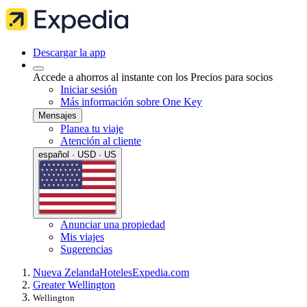
Descargar la app
Accede a ahorros al instante con los Precios para socios
Iniciar sesión
Más información sobre One Key
Mensajes
Planea tu viaje
Atención al cliente
español · USD · US
Anunciar una propiedad
Mis viajes
Sugerencias
Nueva Zelanda
Hoteles
Expedia.com
Greater Wellington
Wellington