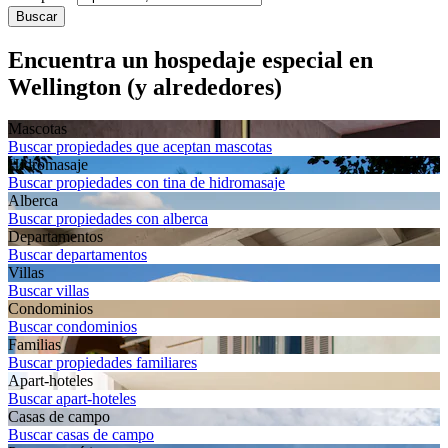
Buscar
Encuentra un hospedaje especial en
Wellington (y alrededores)
Mascotas
Buscar propiedades que aceptan mascotas
Hidromasaje
Buscar propiedades con tina de hidromasaje
Alberca
Buscar propiedades con alberca
Departa­mentos
Buscar departamentos
Villas
Buscar villas
Condominios
Buscar condominios
Familias
Buscar propiedades familiares
Apart-hoteles
Buscar apart-hoteles
Casas de campo
Buscar casas de campo