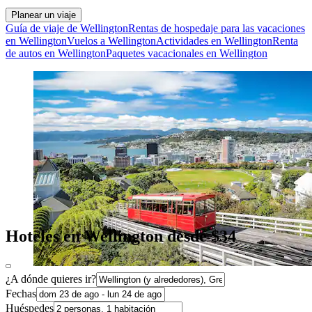
Planear un viaje
Guía de viaje de Wellington
Rentas de hospedaje para las vacaciones
en Wellington
Vuelos a Wellington
Actividades en Wellington
Renta
de autos en Wellington
Paquetes vacacionales en Wellington
Hoteles en Wellington desde $34
¿A dónde quieres ir?
Fechas
Huéspedes