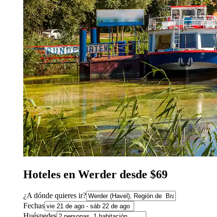
Hoteles en Werder desde $69
¿A dónde quieres ir?
Fechas
Huéspedes