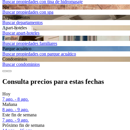
Buscar propiedades con tina de hidromasaje
Spa
Buscar propiedades con spa
Departa­mentos
Buscar departamentos
Apart-hoteles
Buscar apart-hoteles
Familias
Buscar propiedades familiares
Parque acuático
Buscar propiedades con parque acuático
Condominios
Buscar condominios
Consulta precios para estas fechas
Hoy
7 ago. - 8 ago.
Mañana
8 ago. - 9 ago.
Este fin de semana
7 ago. - 9 ago.
Próximo fin de semana