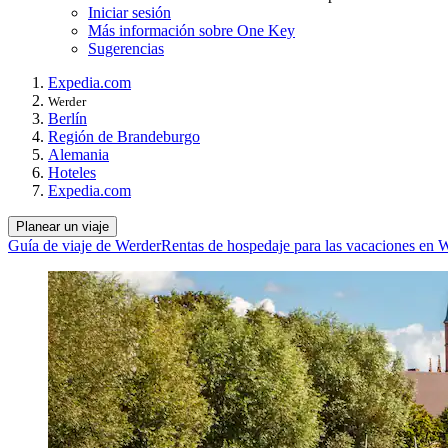
Iniciar sesión
Más información sobre One Key
Sugerencias
Expedia.com
Werder
Berlín
Región de Brandeburgo
Alemania
Hoteles
Expedia.com
Planear un viaje
Guía de viaje de Werder
Rentas de hospedaje para las vacaciones en 