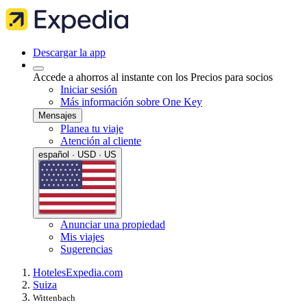
Descargar la app
Accede a ahorros al instante con los Precios para socios
Iniciar sesión
Más información sobre One Key
Mensajes
Planea tu viaje
Atención al cliente
español · USD · US
Anunciar una propiedad
Mis viajes
Sugerencias
Hoteles
Expedia.com
Suiza
Wittenbach