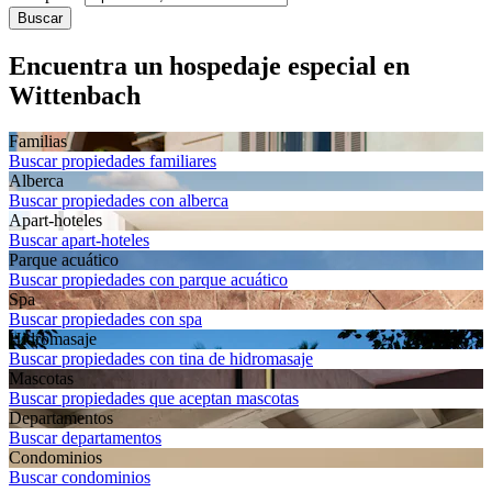
Buscar
Encuentra un hospedaje especial en
Wittenbach
Familias
Buscar propiedades familiares
Alberca
Buscar propiedades con alberca
Apart-hoteles
Buscar apart-hoteles
Parque acuático
Buscar propiedades con parque acuático
Spa
Buscar propiedades con spa
Hidromasaje
Buscar propiedades con tina de hidromasaje
Mascotas
Buscar propiedades que aceptan mascotas
Departa­mentos
Buscar departamentos
Condominios
Buscar condominios