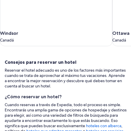
Windsor
Ottawa
Windsor
Ottawa
Canadá
Canadá
Canadá
Canadá
Consejos
Consejos para reservar un hotel
para
Reservar el hotel adecuado es uno de los factores más importantes
reservar
cuando se trata de aprovechar al máximo tus vacaciones. Aprende
un
a encontrar la mejor reservación y descubre qué debes tomar en
cuenta al buscar un hotel.
hotel
¿Cómo reservar un hotel?
Cuando reservas a través de Expedia, todo el proceso es simple.
Encontrarás una amplia gama de opciones de hospedaje y destinos
para elegir, así como una variedad de filtros de búsqueda para
ayudarte a encontrar exactamente lo que estás buscando. Eso
significa que puedes buscar exclusivamente
hoteles con alberca
,
políticas de
hoteles que admiten mascotas
o
hoteles con servicios