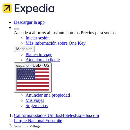
Descargar la app
Accede a ahorros al instante con los Precios para socios
Iniciar sesión
Más información sobre One Key
Mensajes
Planea tu viaje
Atención al cliente
español · USD · US
Anunciar una propiedad
Mis viajes
Sugerencias
California
Estados Unidos
Hoteles
Expedia.com
Parque Nacional Yosemite
Yosemite Village