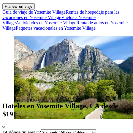
Planear un viaje
Guía de viaje de Yosemite Village
Rentas de hospedaje para las
vacaciones en Yosemite Village
Vuelos a Yosemite
Village
Actividades en Yosemite Village
Renta de autos en Yosemite
Village
Paquetes vacacionales en Yosemite Village
Hoteles en Yosemite Village, CA desde
$191
¿A dónde quieres ir?