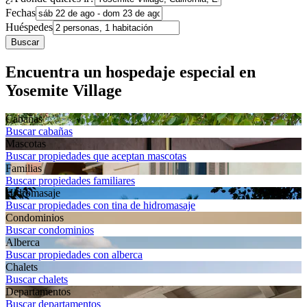
Fechas
Huéspedes
Buscar
Encuentra un hospedaje especial en
Yosemite Village
Cabañas
Buscar cabañas
Mascotas
Buscar propiedades que aceptan mascotas
Familias
Buscar propiedades familiares
Hidromasaje
Buscar propiedades con tina de hidromasaje
Condominios
Buscar condominios
Alberca
Buscar propiedades con alberca
Chalets
Buscar chalets
Departa­mentos
Buscar departamentos