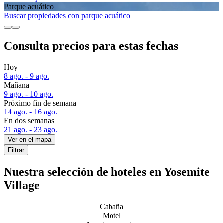
Parque acuático
Buscar propiedades con parque acuático
Consulta precios para estas fechas
Hoy
8 ago. - 9 ago.
Mañana
9 ago. - 10 ago.
Próximo fin de semana
14 ago. - 16 ago.
En dos semanas
21 ago. - 23 ago.
Ver en el mapa
Filtrar
Nuestra selección de hoteles en Yosemite
Village
Cabaña
Motel