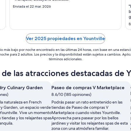
total
"
Enviada el 22 mar. 2026
por
b
noche
g
del
E
31
ago
Ver 2025 propiedades en Yountville
al
1
io más bajo por noche encontrado en las últimas 24 horas, con base en una estanc
sep
 noche para 2 adultos. Los precios y la disponibilidad están sujetos a cambios. Aplic
términos adicionales.
de las atracciones destacadas de Y
dry Culinary Garden
Paseo de compras V Marketplace
ones)
8.6/10 (185 opiniones)
la naturaleza en French
Podrás pasar un rato entretenido en las
ry Garden, un espacio verde
tiendas de Paseo de compras V
Yountville. Vive un momento
Marketplace cuando visites Yountville.
 tiendas y los relajantes spas
Aprovecha para pasear por los bellos
anquila.
jardines y visitar los relajantes spas de esta
zona con una atmósfera familiar.