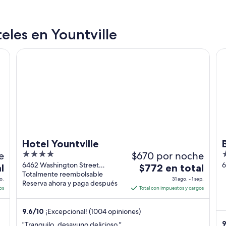
eles en Yountville
Hotel Yountville
Ba
Hotel Yountville
e
4
$670 por noche
5
out
o
6462 Washington Street
6
El
l
$772 en total
Yountville CA
Totalmente reembolsable
of
o
precio
o.
31 ago. - 1 sep.
Reserva ahora y paga después
5
5
es
os
Total con impuestos y cargos
de
$772
9.6
/
10
¡Excepcional! (1004 opiniones)
en
9
"Tranquilo, desayuno delicioso."