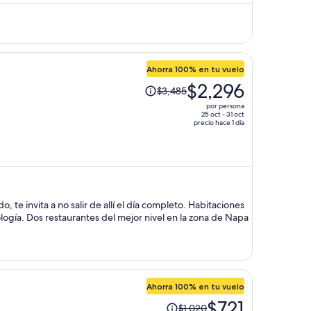
ahora
es
de
$1,268
por
Ahorra 100% en tu vuelo
persona
El
$2,296
$3,485
precio
por persona
era
25 oct - 31 oct
precio hace 1 día
de
$3,485
y
ahora
es
de
, te invita a no salir de allí el día completo. Habitaciones
$2,296
logía. Dos restaurantes del mejor nivel en la zona de Napa
por
persona
Ahorra 100% en tu vuelo
El
$721
$1,020