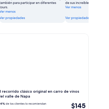
también para participar en diferentes
de sus increíbles restaurante
tours.
Ver menos
Ver menos
Ver propiedades
Ver propiedades
y Napa con almuerzo gourmet opcional
recorrido clásico original en carro de vinos del valle de Napa
l recorrido clásico original en carro de vinos
el valle de Napa
$145
94%
de los clientes lo recomiendan