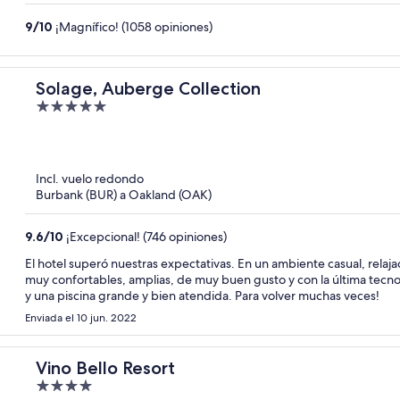
9
/
10
¡Magnífico! (1058 opiniones)
Solage, Auberge Collection
5
out
of
5
Incl. vuelo redondo
Burbank (BUR) a Oakland (OAK)
9.6
/
10
¡Excepcional! (746 opiniones)
El hotel superó nuestras expectativas. En un ambiente casual, relajado
muy confortables, amplias, de muy buen gusto y con la última tecno
y una piscina grande y bien atendida. Para volver muchas veces!
Enviada el 10 jun. 2022
Vino Bello Resort
4