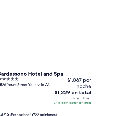
persona
rdessono Hotel and Spa
Bardessono Hotel and Spa
$1,067 por
ut
526 Yount Street Yountville CA
noche
f
El
$1,229 en total
precio
17 ago. - 18 ago.
es
Total con impuestos y cargos
de
$1,229
.8
/
10
¡Excepcional! (722 opiniones)