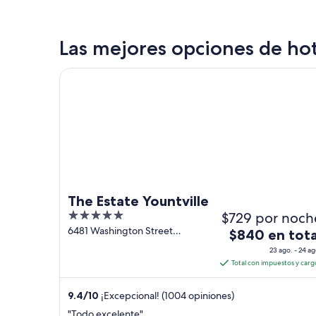
Las mejores opciones de hot
The Estate Yountville
The Estate Yountville
5
$729 por noch
out
6481 Washington Street
El
$840 en tota
Yountville CA
of
precio
23 ago. - 24 ag
5
es
Total con impuestos y carg
de
$840
9.4
/
10
¡Excepcional! (1004 opiniones)
en
"Todo excelente"