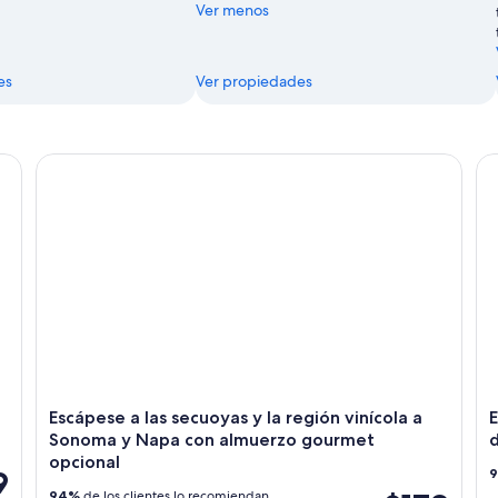
Ver menos
es
Ver propiedades
gourmet exprés
Escápese a las secuoyas y la región vinícola a Sonoma 
El 
Escápese a las secuoyas y la región vinícola a
E
Sonoma y Napa con almuerzo gourmet
d
opcional
9
94%
de los clientes lo recomiendan