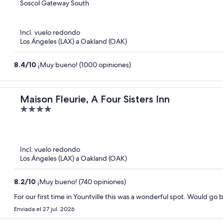
out
Soscol Gateway South
of
5
Incl. vuelo redondo
Los Ángeles (LAX) a Oakland (OAK)
8.4
/
10
¡Muy bueno! (1000 opiniones)
Maison Fleurie, A Four Sisters Inn
4
out
of
5
Incl. vuelo redondo
Los Ángeles (LAX) a Oakland (OAK)
8.2
/
10
¡Muy bueno! (740 opiniones)
For our first time in Yount
Enviada el 27 jul. 2026