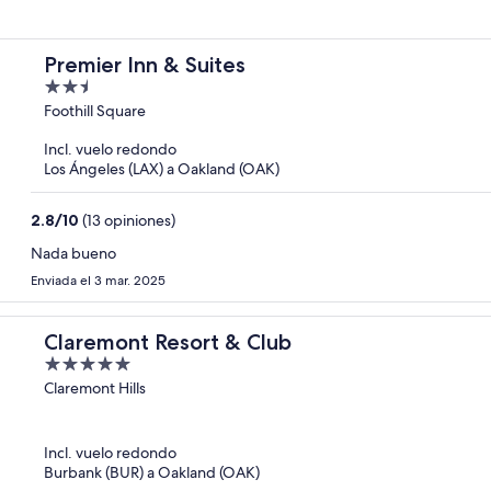
Premier Inn & Suites
2.5
out
Foothill Square
of
Incl. vuelo redondo
5
Los Ángeles (LAX) a Oakland (OAK)
2.8
/
10
(13 opiniones)
Nada bueno
Enviada el 3 mar. 2025
Claremont Resort & Club
5
out
Claremont Hills
of
5
Incl. vuelo redondo
Burbank (BUR) a Oakland (OAK)