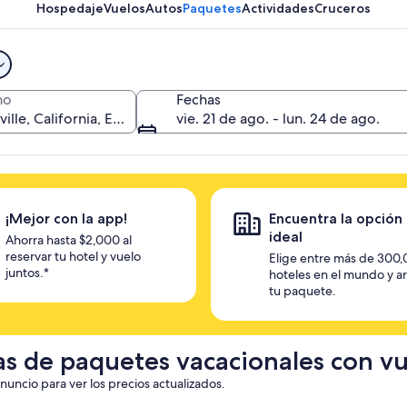
a desbloquear ofertas
Hospedaje
Vuelos
Autos
Paquetes
Actividades
Cruceros
no
Fechas
vie. 21 de ago. - lun. 24 de ago.
¡Mejor con la app!
Encuentra la opción
ideal
Ahorra hasta $2,000 al
reservar tu hotel y vuelo
Elige entre más de 300
juntos.*
hoteles en el mundo y a
tu paquete.
as de paquetes vacacionales con vu
anuncio para ver los precios actualizados.