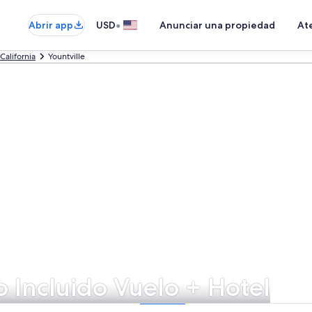
•
Abrir app
USD
Anunciar una propiedad
Ate
California
Yountville
o Incluido Vuelo + Hotel