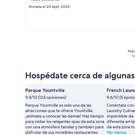
total
Enviada el 20 sept. 2025
por
noche
del
23
ago
al
24
Prec
ago
1
Hospédate cerca de algunas 
Parque Yountville
French Laun
9.4/10 (124 opiniones)
9.6/10 (5 opini
Parque Yountville es solo una de las
Conéctate con 
atracciones que te ofrece Yountville,
Laundry Culina
¡anímate a conocer las demás! Haz tiempo
imperdible de 
para visitar los relajantes spas de esta zona
diferente en las
con una atmósfera familiar y también para
de esta zona tr
disfrutar de sus increíbles restaurantes.
Ver menos