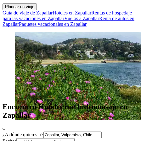
Planear un viaje
Guía de viaje de Zapallar
Hoteles en Zapallar
Rentas de hospedaje
para las vacaciones en Zapallar
Vuelos a Zapallar
Renta de autos en
Zapallar
Paquetes vacacionales en Zapallar
Encuentra Hoteles con hidromasaje en
Zapallar
¿A dónde quieres ir?