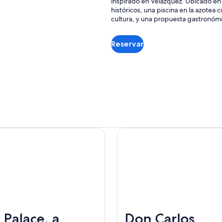
inspirado en Velázquez. Ubicado en
históricos, una piscina en la azotea 
cultura, y una propuesta gastronóm
Reservar
Se
abrirá
en
una
nueva
ventana
 Palace, a
Don Carlos