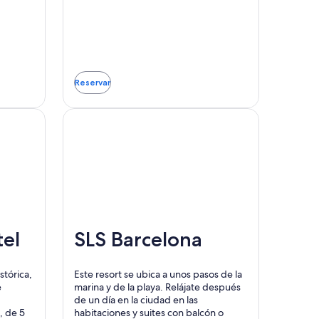
Reservar
Se
abrirá
en
una
nueva
ventana
el
SLS Barcelona
stórica,
Este resort se ubica a unos pasos de la
e
marina y de la playa. Relájate después
de un día en la ciudad en las
, de 5
habitaciones y suites con balcón o