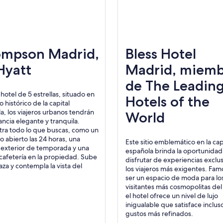
mpson Madrid,
Bless Hotel
Hyatt
Madrid, miem
de The Leadin
hotel de 5 estrellas, situado en
Hotels of the
o histórico de la capital
a, los viajeros urbanos tendrán
World
ancia elegante y tranquila.
ra todo lo que buscas, como un
o abierto las 24 horas, una
Este sitio emblemático en la cap
 exterior de temporada y una
española brinda la oportunidad
cafetería en la propiedad. Sube
disfrutar de experiencias exclus
raza y contempla la vista del
los viajeros más exigentes. Fam
ser un espacio de moda para lo
visitantes más cosmopolitas de
el hotel ofrece un nivel de lujo
inigualable que satisface incluso
gustos más refinados.