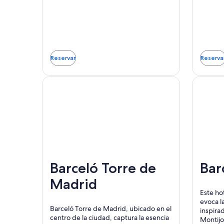
Reservar
Reserva
Se
Se
abrirá
abri
en
en
una
una
nueva
nue
ventana
ven
Barceló Torre de
Bar
Madrid
Este ho
evoca l
Barceló Torre de Madrid, ubicado en el
inspira
centro de la ciudad, captura la esencia
Montijo