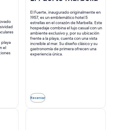
El Fuerte, inaugurado originalmente en
1957, es un emblemático hotel 5
novado
estrellas en el corazón de Marbella. Este
usividad
hospedaje combina el lujo casual con un
aculares
ambiente exclusivo y, por su ubicación
frente a la playa, cuenta con una vista
e playa
increíble al mar. Su diseño clásico y su
n el
gastronomía de primera ofrecen una
ciones
experiencia única.
Reservar
Se
abrirá
en
una
nueva
ventana