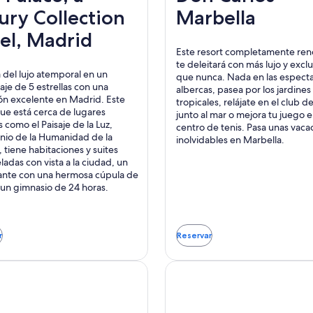
ury Collection
Marbella
el, Madrid
Este resort completamente re
te deleitará con más lujo y excl
a del lujo atemporal en un
que nunca. Nada en las espect
je de 5 estrellas con una
albercas, pasea por los jardines
ón excelente en Madrid. Este
tropicales, relájate en el club d
que está cerca de lugares
junto al mar o mejora tu juego e
 como el Paisaje de la Luz,
centro de tenis. Pasa unas vaca
nio de la Humanidad de la
inolvidables en Marbella.
 tiene habitaciones y suites
adas con vista a la ciudad, un
ante con una hermosa cúpula de
y un gimnasio de 24 horas.
r
Reservar
Se
rá
abrirá
en
una
va
nueva
tana
ventana