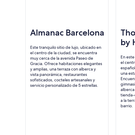
Almanac Barcelona
Tho
by 
Este tranquilo sitio de lujo, ubicado en
el centro de la ciudad, se encuentra
En este 
muy cerca de la avenida Paseo de
el centr
Gracia. Ofrece habitaciones elegantes
español
y amplias, una terraza con alberca y
una est
vista panorámica, restaurantes
Encuent
sofisticados, cocteles artesanales y
gimnasi
servicio personalizado de 5 estrellas.
alberca
tienda-
a la ter
barrio.