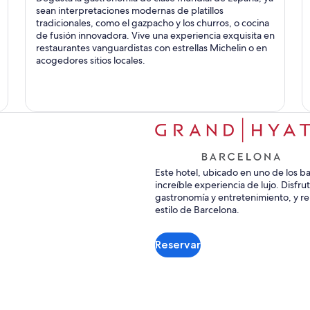
sean interpretaciones modernas de platillos
tradicionales, como el gazpacho y los churros, o cocina
de fusión innovadora. Vive una experiencia exquisita en
restaurantes vanguardistas con estrellas Michelin o en
acogedores sitios locales.
Este hotel, ubicado en uno de los ba
increíble experiencia de lujo. Disfru
gastronomía y entretenimiento, y rel
estilo de Barcelona.
Reservar
Se
abrirá
en
una
nueva