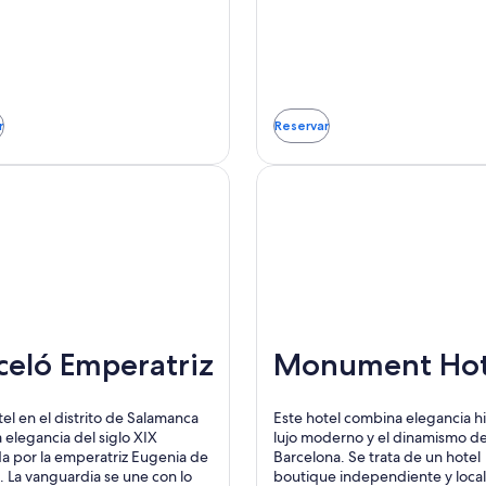
r
Reservar
Se
rá
abrirá
en
una
va
nueva
tana
ventana
celó Emperatriz
Monument Hot
tel en el distrito de Salamanca
Este hotel combina elegancia hi
a elegancia del siglo XIX
lujo moderno y el dinamismo d
da por la emperatriz Eugenia de
Barcelona. Se trata de un hotel
. La vanguardia se une con lo
boutique independiente y local