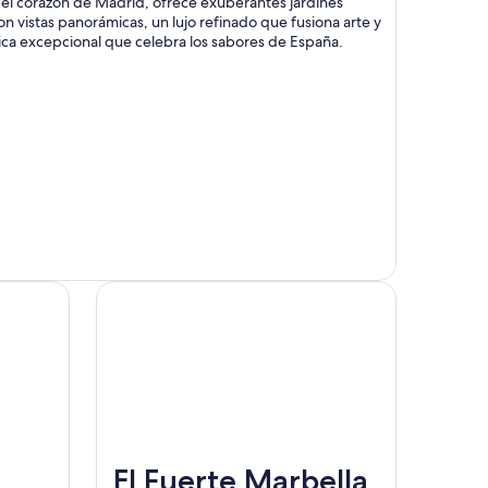
 el corazón de Madrid, ofrece exuberantes jardines
con vistas panorámicas, un lujo refinado que fusiona arte y
ica excepcional que celebra los sabores de España.
El Fuerte Marbella