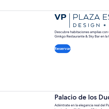
ventana
Descubre habitaciones amplias con u
Ginkgo Restaurante & Sky Bar en la t
Reservar
Se
abrirá
en
una
nueva
ventana
Palacio de los Du
Adéntrate en la elegancia real del P