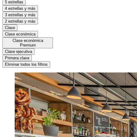
5 estrellas
4 estrellas y más
3 estrellas y más
2 estrellas y más
Clase
Clase económica
Clase económica
Premium
Clase ejecutiva
Primera clase
Eliminar todos los filtros