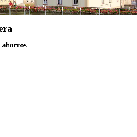
era
a ahorros