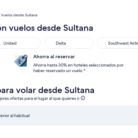
Vuelos desde Sultana
on vuelos desde Sultana
United
Delta
Southwest Airli
Ahorra al reservar
Ahorra hasta 30% en hoteles seleccionados por
haber reservado un vuelo.*
ara volar desde Sultana
es ofertas para el lugar al que quieres ir.
erior al habitual
 el jue., 27 ago. a las 3:25 p. m. desde Fresno y regreso el dom
Seleccionar vuelo de Southwest Airlines, con salida el jue
S