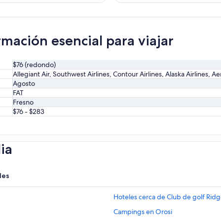
hace
3
días
mación esencial para viajar
$76 (redondo)
Allegiant Air, Southwest Airlines, Contour Airlines, Alaska Airlines, 
Agosto
FAT
Fresno
$76 - $283
ia
les
Hoteles cerca de Club de golf Rid
Campings en Orosi