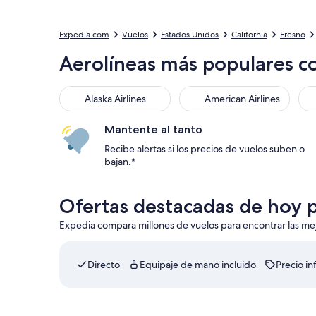
Expedia.com
Vuelos
Estados Unidos
California
Fresno
Aerolíneas más populares c
Alaska Airlines
American Airlines
Mantente al tanto
Recibe alertas si los precios de vuelos suben o
bajan.*
Ofertas destacadas de hoy p
Expedia compara millones de vuelos para encontrar las mejor
Directo
Equipaje de mano incluido
Precio inf
Seleccionar vuelo de Southwest Airlines, con salida