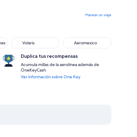
Planear un viaje
nes
Volaris
Aeromexico
Duplica tus recompensas
Acumula millas de la aerolínea además de
OneKeyCash.
Ver información sobre One Key
., 30 ago. a las 10:20 p. m. hacia Las Vegas, con un precio de 
., 27 ago. a las 5:20 a. m. desde Fresno y regreso el dom., 30 a
eleccionar vuelo de Southwest Airlines, con salida el jue., 27 a