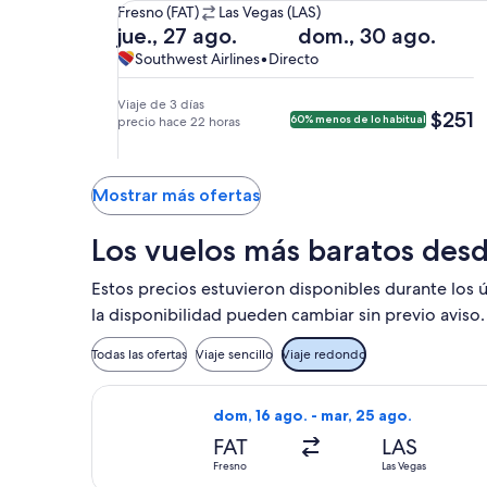
De
Fresno (FAT)
Las Vegas (LAS)
Fresno
Salida
Regreso
jue., 27 ago.
dom., 30 ago.
(FAT)
el
el
Southwest
Southwest
Southwest Airlines
•
Directo
a
jue.,
dom.,
Airlines,
Airlines
Las
27
30
vuelo
Viaje de 3 días
$251
$251
60% menos de lo habitual
Vegas
ago.
precio hace 22 horas
ago.
directo
(LAS).
a
a
las
las
3:25
10:20
Mostrar más ofertas
p. m.
p. m.
de
de
Los vuelos más baratos des
Fresno
Las
y
Vegas
Estos precios estuvieron disponibles durante los ú
llegada
y
la disponibilidad pueden cambiar sin previo aviso.
a
llegada
las
a
Todas las ofertas
Viaje sencillo
Viaje redondo
4:40
las
p. m.
11:35
Seleccionar vuelo de Allegiant Air, c
dom, 16 ago. - mar, 25 ago.
a
p. m.
Las
FAT
a
LAS
Vegas.
Fresno.
Fresno
Las Vegas