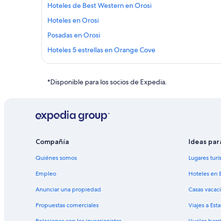
Hoteles de Best Western en Orosi
Hoteles en Orosi
Posadas en Orosi
Hoteles 5 estrellas en Orange Cove
Hoteles en Orange Cove
Cabañas en Dinuba
*Disponible para los socios de Expedia.
Casas de huéspedes en Dinuba
Castillos en Dinuba
Hoteles baratos en Dinuba
Hoteles de La Quinta Inn & Suites en Dinuba
Compañía
Ideas par
Moteles en Dinuba
Quiénes somos
Lugares turí
Casas de campo en Reedley
Empleo
Hoteles en 
Casas vacacionales en Reedley
Anunciar una propiedad
Casas vacac
Hoteles de golf en Reedley
Propuestas comerciales
Viajes a Est
Hoteles de negocios en Reedley