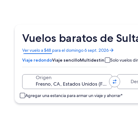
Vuelos baratos de Sul
Se
Ver vuelo a $48 para el domingo 6 sept. 2026
abrirá
Viaje redondo
Viaje sencillo
Multidestino
Solo vuelos di
en
una
nueva
Destino
Origen
ventana
Agregar una estancia para armar un viaje y ahorrar*