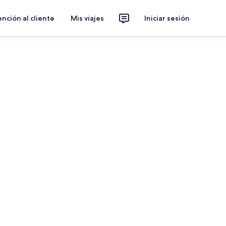
nción al cliente
Mis viajes
Iniciar sesión