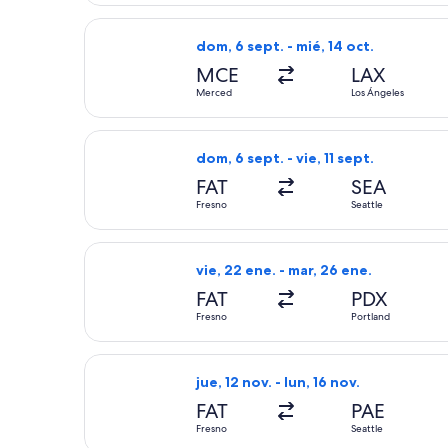
Seleccionar vuelo de Contour Airline
dom, 6 sept. - mié, 14 oct.
MCE
LAX
Merced
Los Ángeles
Seleccionar vuelo de United, con sali
dom, 6 sept. - vie, 11 sept.
FAT
SEA
Fresno
Seattle
Seleccionar vuelo de United, con sali
vie, 22 ene. - mar, 26 ene.
FAT
PDX
Fresno
Portland
Seleccionar vuelo de Alaska Airlines,
jue, 12 nov. - lun, 16 nov.
FAT
PAE
Fresno
Seattle