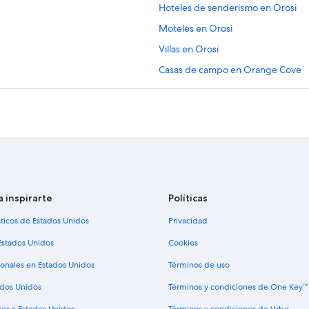
Hoteles de senderismo en Orosi
Moteles en Orosi
Villas en Orosi
Casas de campo en Orange Cove
Hoteles 3 estrellas en Dinuba
Casas de campo en Dinuba
Casas vacacionales en Dinuba
Apartamentos en Dinuba
Hoteles con gimnasio en Dinuba
Hoteles en Dinuba
a inspirarte
Políticas
Cabañas en Reedley
sticos de Estados Unidos
Privacidad
Casas de huéspedes en Reedley
Estados Unidos
Cookies
Apartamentos en Reedley
ionales en Estados Unidos
Términos de uso
Hoteles de lujo en Reedley
ados Unidos
Términos y condiciones de One Key™
Hoteles en la playa en Reedley