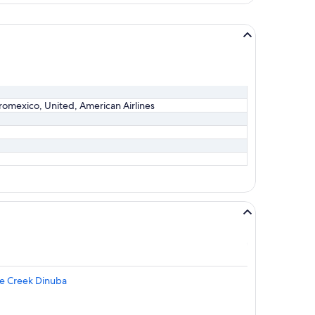
hace
2
días
Aeromexico, United, American Airlines
ge Creek Dinuba