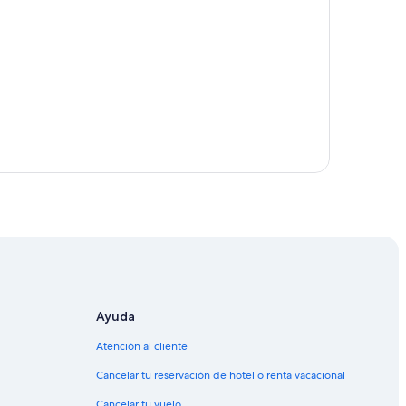
Ecuador
ador
r
r
Ecuador
Ayuda
Atención al cliente
Cancelar tu reservación de hotel o renta vacacional
Cancelar tu vuelo