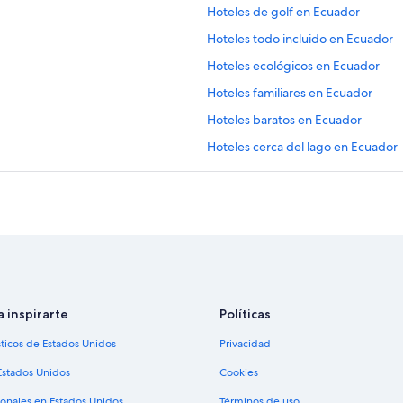
Hoteles de golf en Ecuador
Hoteles todo incluido en Ecuador
Hoteles ecológicos en Ecuador
Hoteles familiares en Ecuador
Hoteles baratos en Ecuador
Hoteles cerca del lago en Ecuador
Hoteles con desayuno incluido en 
Hoteles con área de juegos en Ecu
Hoteles con restaurante en Ecuado
Hoteles en la naturaleza en Ecuado
Hoteles que aceptan mascotas en 
B&B en Ecuador
a inspirarte
Políticas
Campings en Ecuador
sticos de Estados Unidos
Privacidad
Casas de huéspedes en Ecuador
Estados Unidos
Cookies
Casas en los árboles en Ecuador
ionales en Estados Unidos
Términos de uso