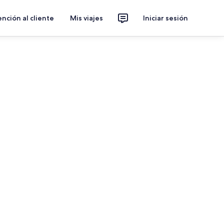
nción al cliente
Mis viajes
Iniciar sesión