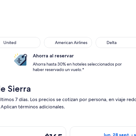
United
American Airlines
Delta
Ahorra al reservar
Ahorra hasta 30% en hoteles seleccionados por
haber reservado un vuelo.*
e Sierra
ltimos 7 días. Los precios se cotizan por persona, en viaje re
 Aplican términos adicionales.
Group, con salida el lun, 28 sept. desde Quito hacia Guayaquil
Seleccionar vuel
$165
lun, 28 sept. - 