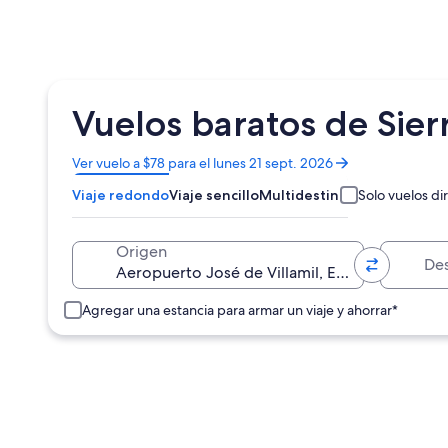
Vuelos baratos de Sier
Se
Ver vuelo a $78 para el lunes 21 sept. 2026
abrirá
Viaje redondo
Viaje sencillo
Multidestino
Solo vuelos di
en
una
nueva
Destino
Origen
ventana
Agregar una estancia para armar un viaje y ahorrar*