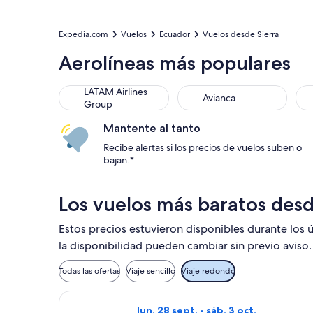
Expedia.com
Vuelos
Ecuador
Vuelos desde Sierra
Aerolíneas más populares
LATAM Airlines
Avianca
Group
Mantente al tanto
Recibe alertas si los precios de vuelos suben o
bajan.*
Los vuelos más baratos desd
Estos precios estuvieron disponibles durante los ú
la disponibilidad pueden cambiar sin previo aviso.
Todas las ofertas
Viaje sencillo
Viaje redondo
Seleccionar vuelo de LATAM Airlines 
lun, 28 sept. - sáb, 3 oct.