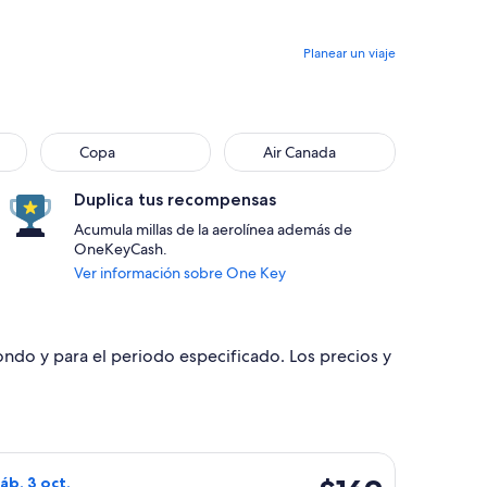
Planear un viaje
Copa
Air Canada
Duplica tus recompensas
Acumula millas de la aerolínea además de
OneKeyCash.
Ver información sobre One Key
dondo y para el periodo especificado. Los precios y
, con regreso el sáb, 3 oct., con precio de $165. encontrado h
o de avianca, con salida el lun, 28 sept. desde Quito hacia Gua
$169
sáb, 3 oct.