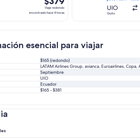
$379
días
Viaje
UIO
Viaje redondo
redondo,
encontrado hace 4 horas
Quito
encontrado
hace
4
horas
ación esencial para viajar
$165 (redondo)
LATAM Airlines Group, avianca, Euroairlines, Copa, 
Septiembre
UIO
Ecuador
$165 - $381
ia
les