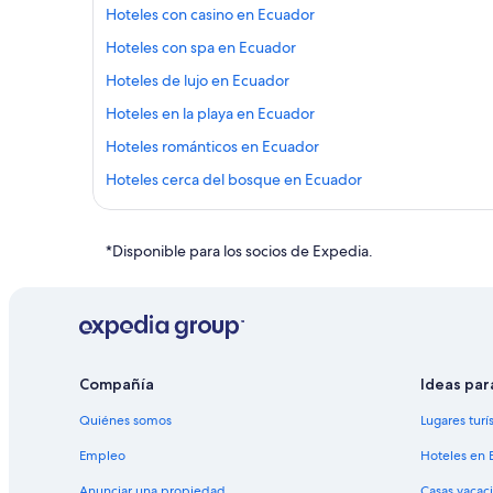
Hoteles con casino en Ecuador
Hoteles con spa en Ecuador
Hoteles de lujo en Ecuador
Hoteles en la playa en Ecuador
Hoteles románticos en Ecuador
Hoteles cerca del bosque en Ecuador
Hoteles con aguas termales en Ecuador
Hoteles con guardería en Ecuador
*Disponible para los socios de Expedia.
Hoteles con parque acuático en Ecuador
Hoteles con vista al mar en Ecuador
Hoteles para bodas en Ecuador
Hoteles en Ecuador
Compañía
Ideas par
Cabañas en Ecuador
Quiénes somos
Lugares turí
Casas de campo en Ecuador
Empleo
Hoteles en 
Casas vacacionales en Ecuador
Anunciar una propiedad
Casas vacac