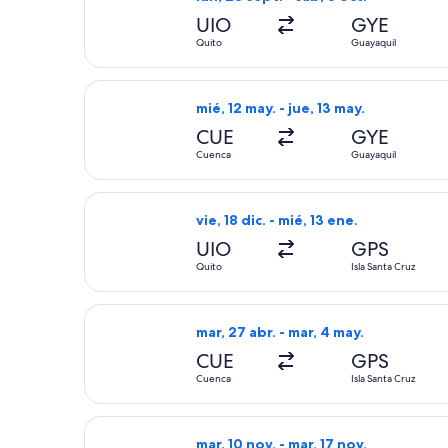
UIO
GYE
Quito
Guayaquil
Seleccionar vuelo de LATAM Airlines 
mié, 12 may. - jue, 13 may.
CUE
GYE
Cuenca
Guayaquil
Seleccionar vuelo de avianca, con sal
vie, 18 dic. - mié, 13 ene.
UIO
GPS
Quito
Isla Santa Cruz
Seleccionar vuelo de LATAM Airlines 
mar, 27 abr. - mar, 4 may.
CUE
GPS
Cuenca
Isla Santa Cruz
Seleccionar vuelo de Copa, con salid
mar, 10 nov. - mar, 17 nov.