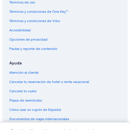
Términos de uso
Hoteles para ir de compras en Mato Grosso del Sur
Términos y condiciones de One Key™
Hoteles de negocios en Mato Grosso del Sur
Términos y condiciones de Vrbo
Hoteles en la playa en Mato Grosso del Sur
Accesibilidad
Hoteles baratos en Mato Grosso del Sur
Opciones de privacidad
Hoteles con bar en Mato Grosso del Sur
Pautas y reporte de contenido
Hoteles con gimnasio en Mato Grosso del Sur
Hoteles con restaurante en Mato Grosso del Sur
Ayuda
Hoteles con sauna en Mato Grosso del Sur
Atención al cliente
Hoteles con traslado del/al aeropuerto en Mato Grosso del Sur
Cancelar tu reservación de hotel o renta vacacional
Hoteles en Mato Grosso del Sur
Cancelar tu vuelo
Resorts en Mato Grosso del Sur
Plazos de reembolso
Hoteles haciendas en Mato Grosso del Sur
Cómo usar un cupón de Expedia
Hostales en Mato Grosso del Sur
Documentos de viajes internacionales