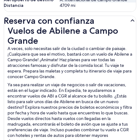
Distancia
4709
mi
Reserva con confianza
Vuelos de Abilene a Campo Grande
Vuelos de Abilene a Campo
Grande
A veces, solo necesitas salir de la ciudad o cambiar de paisaje.
¡Cualquiera que sea el motivo, bastará con un vuelo de Abilene a
Campo Grande! ¡Anímate! Haz planes para ver todas las
atracciones famosas y disfrutar de la comida local. Tu viaje te
espera. Prepara las maletas y completa tu itinerario de viaje para
conocer Campo Grande.
Ya sea para realizar un viaje de negocios o salir de vacaciones,
estás en el lugar indicado. En Expedia, te ayudaremos a
encontrar vuelos de ABI a CGR al alcance de tu bolsillo. ¿Estás
listo para salir unos días de Abilene en busca de un nuevo
destino? Explora nuestros precios de boletos económicos y filtra
por fecha y hora de vuelo hasta que encuentres lo que buscas.
Desde vuelos directos hasta vuelos con llegadas en la
madrugada, encontrarás el boleto de avión que se ajuste a tus
preferencias de viaje. Incluso puedes combinar tu vuelo a CGR
con hoteles y rentas de autos para obtener mayores