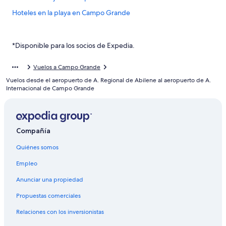
Hoteles en la playa en Campo Grande
Hoteles cerca del lago en Campo Grande
Hoteles con estacionamiento en Campo Grande
*Disponible para los socios de Expedia.
Hoteles que aceptan mascotas en Campo Grande
Vuelos a Campo Grande
Hoteles en Campo Grande
Vuelos desde el aeropuerto de A. Regional de Abilene al aeropuerto de A.
Hoteles en Nova São Bento
Internacional de Campo Grande
Hoteles en Vila Nasser
Hoteles en José Abrão
Compañía
Hoteles en Carandá Bosque
Quiénes somos
Hoteles en Vila Leda
Hoteles cerca de Centro comercial Norte Sul Plaza Shopping
Empleo
Hoteles en Jaraguari
Anunciar una propiedad
Hoteles en Terenos
Propuestas comerciales
Hoteles en Núcleo Industrial
Relaciones con los inversionistas
Hoteles cerca de Centro Comercial Campo Grande