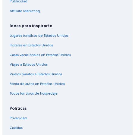
Publicidad
Hoteles 2 estrellas en Sidrolandia
Affiliate Marketing
Hoteles en Sidrolandia
Ideas para inspirarte
Hoteles en Ribas do Rio Pardo
Hoteles en Villa Quito
Lugares turísticos de Estados Unidos
Hoteles en Monte Líbano
Hoteles en Estados Unidos
Hoteles en Boa Sorte
Casas vacacionales en Estados Unidos
Hoteles en Aero Rancho
Viajes a Estados Unidos
Hoteles en Chácara Cachoeira
Vuelos baratos a Estados Unidos
Hoteles en Coophavila II
Renta de autos en Estados Unidos
Hoteles en Guanandi
Todos los tipos de hospedaje
Hoteles en Taquarussú
Hoteles en Moreninha
Políticas
Hoteles en Vila Saraiva
Privacidad
Hoteles en Nova Lima
Cookies
Hoteles en Vila Oriente