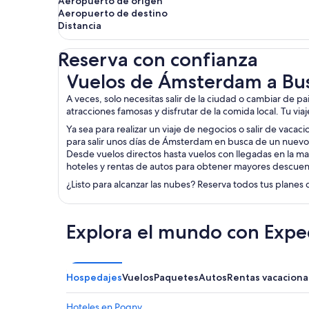
Aeropuerto de origen
Aeropuerto de destino
Distancia
Reserva con confianza
Vuelos de Ámsterdam a Bussy-Lettrée
Vuelos de Ámsterdam a Bu
A veces, solo necesitas salir de la ciudad o cambiar de p
atracciones famosas y disfrutar de la comida local. Tu via
Ya sea para realizar un viaje de negocios o salir de vacac
para salir unos días de Ámsterdam en busca de un nuevo 
Desde vuelos directos hasta vuelos con llegadas en la ma
hoteles y rentas de autos para obtener mayores descuen
¿Listo para alcanzar las nubes? Reserva todos tus planes 
Explora el mundo con Expe
Hospedajes
Vuelos
Paquetes
Autos
Rentas vacaciona
Hoteles en Pogny