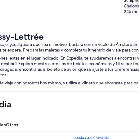
Schipho
Chalons
245
mi
ssy-Lettrée
aisaje. ¡Cualquiera que sea el motivo, bastará con un vuelo de Ámsterdam
je te espera. Prepara las maletas y completa tu itinerario de viaje para c
iones, estás en el lugar indicado. En Expedia, te ayudaremos a encontrar v
destino? Explora nuestros precios de boletos económicos y filtra por fe
drugada, encontrarás el boleto de avión que se ajuste a tus preferencia
tos.
de viaje con nosotros hoy mismo, y utiliza el dinero que ahorraste para p
dia
les
Otros
Hoteles en Somsois