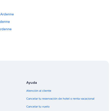
-Ardenne
rdenne
Ardenne
Champagne
n Châlons-en-Champagne
 Bergères-lès-Vertus
Ayuda
Atención al cliente
Cancelar tu reservación de hotel o renta vacacional
ne
Cancelar tu vuelo