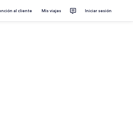
nción al cliente
Mis viajes
Iniciar sesión