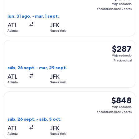
Viaje
Viaje redondo
redondo,
encontrado hace 2 horas
encontrad
lun, 31 ago. - mar, 1 sept.
hace
ATL
JFK
2
Atlanta
Nueva York
horas
Seleccionar vuelo de JetBlue Airways, con salida el sáb, 26 s
$287
$287
Viaje
Viaje redondo
redondo,
Precio actual
Precio
sáb, 26 sept. - mar, 29 sept.
actual
ATL
JFK
Atlanta
Nueva York
Seleccionar vuelo de Alaska Airlines, con salida el sáb, 26 
$848
$848
Viaje
Viaje redondo
redondo,
encontrado hace 2 horas
encontrado
sáb, 26 sept. - sáb, 3 oct.
hace
ATL
JFK
2
Atlanta
Nueva York
horas