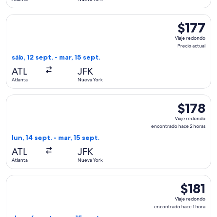
Seleccionar vuelo de Frontier Airlines, con salida el sáb, 12 
$177
$177
Viaje
Viaje redondo
redondo,
Precio actual
Precio
sáb, 12 sept. - mar, 15 sept.
actual
ATL
JFK
Atlanta
Nueva York
Seleccionar vuelo de Frontier Airlines, con salida el lun, 14
$178
$178
Viaje
Viaje redondo
redondo,
encontrado hace 2 horas
encontrad
lun, 14 sept. - mar, 15 sept.
hace
ATL
JFK
2
Atlanta
Nueva York
horas
Seleccionar vuelo de Frontier Airlines, con salida el dom, 6 
$181
$181
Viaje
Viaje redondo
redondo,
encontrado hace 1 hora
encontrad