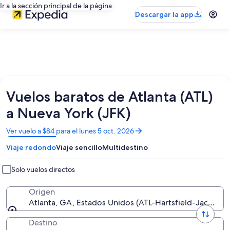
Ir a la sección principal de la página
Descargar la app
Vuelos baratos de Atlanta (ATL)
a Nueva York (JFK)
Se
Ver vuelo a $84 para el lunes 5 oct. 2026
abrirá
Viaje redondo
Viaje sencillo
Multidestino
en
una
nueva
Solo vuelos directos
ventana
Origen
Atlanta, GA, Estados Unidos (ATL-Hartsfield-Jackson At
Destino