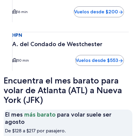
Vuelos desde $200
16 min
Seleccionar vuelo a A. del Condado de Westchester HPN. E
HPN
A. del Condado de Westchester
Vuelos desde $553
50 min
Encuentra el mes barato para
volar de Atlanta (ATL) a Nueva
York (JFK)
El mes
más barato
para volar suele ser
El
agosto
mes
De $128 a $217 por pasajero.