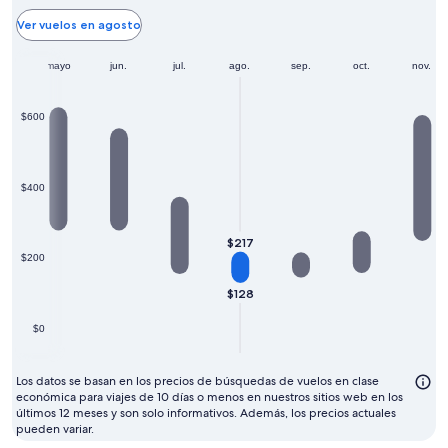
más
barato
Ver vuelos en agosto
para
r.
mayo
volar
jun.
jul.
ago.
sep.
oct.
nov.
suele
ser
$600
agosto
$400
$217
$200
$128
$0
Los datos se basan en los precios de búsquedas de vuelos en clase
económica para viajes de 10 días o menos en nuestros sitios web en los
últimos 12 meses y son solo informativos. Además, los precios actuales
pueden variar.