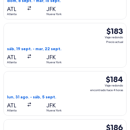
dom, 6 sept. - mar, 15 sept.
hace
ATL
JFK
1
Atlanta
Nueva York
hora
Seleccionar vuelo de Frontier Airlines, con salida el sáb, 19 
$183
$183
Viaje
Viaje redondo
redondo,
Precio actual
Precio
sáb, 19 sept. - mar, 22 sept.
actual
ATL
JFK
Atlanta
Nueva York
Seleccionar vuelo de Frontier Airlines, con salida el lun, 31
$184
$184
Viaje
Viaje redondo
redondo,
encontrado hace 4 horas
encontrado
lun, 31 ago. - sáb, 5 sept.
hace
ATL
JFK
4
Atlanta
Nueva York
horas
Seleccionar vuelo de Frontier Airlines, con salida el lun, 31
$186
$186