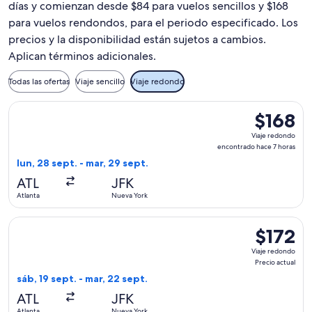
días y comienzan desde $84 para vuelos sencillos y $168
para vuelos rendondos, para el periodo especificado. Los
precios y la disponibilidad están sujetos a cambios.
Aplican términos adicionales.
Todas las ofertas
Viaje sencillo
Viaje redondo
Seleccionar vuelo de Frontier Airlines, con salida el lun, 28
$168
$168
Viaje
Viaje redondo
redondo,
encontrado hace 7 horas
encontrad
lun, 28 sept. - mar, 29 sept.
hace
ATL
JFK
7
Atlanta
Nueva York
horas
Seleccionar vuelo de Frontier Airlines, con salida el sáb, 19 
$172
$172
Viaje
Viaje redondo
redondo,
Precio actual
Precio
sáb, 19 sept. - mar, 22 sept.
actual
ATL
JFK
Atlanta
Nueva York