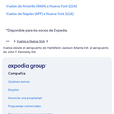
Vuelos de Amarillo (AMA) a Nueva York (LGA)
Vuelos de Naples (APF) a Nueva York (LGA)
Vuelos de Austin (AUS) a Nueva York (LGA)
Vuelos de Birmingham (BHM) a Nueva York (LGA)
*Disponible para los socios de Expedia.
Vuelos de Aeropuerto Internacional de Bogotá-El Dorado
(BOG) a Nueva York (LGA)
Vuelos a Nueva York
Vuelos desde el aeropuerto de Hartsfield-Jackson Atlanta Intl. al aeropuerto
Vuelos de Aguadilla (BQN) a Nueva York (LGA)
de John F. Kennedy Intl.
Vuelos de Brownsville (BRO) a Nueva York (LGA)
Vuelos de Buffalo (BUF) a Nueva York (LGA)
Vuelos de Baltimore (BWI) a Nueva York (LGA)
Compañía
Vuelos de Chattanooga (CHA) a Nueva York (LGA)
Quiénes somos
Vuelos de Cleveland (CLE) a Nueva York (LGA)
Empleo
Vuelos de Cali (CLO) a Nueva York (LGA)
Anunciar una propiedad
Vuelos de Colorado Springs (COS) a Nueva York (LGA)
Propuestas comerciales
Vuelos de Corpus Christi (CRP) a Nueva York (LGA)