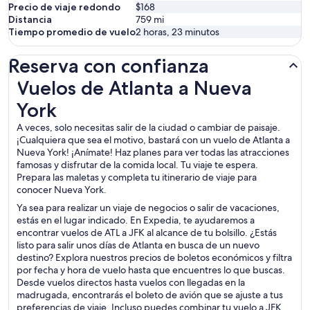
Precio de viaje redondo
$168
Distancia
759
mi
Tiempo promedio de vuelo
2 horas, 23 minutos
Reserva con confianza
Vuelos de Atlanta a Nueva York
Vuelos de Atlanta a Nueva
York
A veces, solo necesitas salir de la ciudad o cambiar de paisaje.
¡Cualquiera que sea el motivo, bastará con un vuelo de Atlanta a
Nueva York! ¡Anímate! Haz planes para ver todas las atracciones
famosas y disfrutar de la comida local. Tu viaje te espera.
Prepara las maletas y completa tu itinerario de viaje para
conocer Nueva York.
Ya sea para realizar un viaje de negocios o salir de vacaciones,
estás en el lugar indicado. En Expedia, te ayudaremos a
encontrar vuelos de ATL a JFK al alcance de tu bolsillo. ¿Estás
listo para salir unos días de Atlanta en busca de un nuevo
destino? Explora nuestros precios de boletos económicos y filtra
por fecha y hora de vuelo hasta que encuentres lo que buscas.
Desde vuelos directos hasta vuelos con llegadas en la
madrugada, encontrarás el boleto de avión que se ajuste a tus
preferencias de viaje. Incluso puedes combinar tu vuelo a JFK