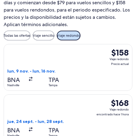
días y comienzan desde $79 para vuelos sencillos y $158
para vuelos rendondos, para el periodo especificado. Los
precios y la disponibilidad están sujetos a cambios.
Aplican términos adicionales.
Todas las ofertas
Viaje sencillo
Viaje redondo
Seleccionar vuelo de Frontier Airlines, con salida el lun, 9 n
$158
$158
Viaje
Viaje redondo
redondo,
Precio actual
Precio
lun, 9 nov. - lun, 16 nov.
actual
BNA
TPA
Nashville
Tampa
Seleccionar vuelo de Frontier Airlines, con salida el jue, 24
$168
$168
Viaje
Viaje redondo
redondo,
encontrado hace 1 hora
encontrad
jue, 24 sept. - lun, 28 sept.
hace
BNA
TPA
1
Nashville
Tampa