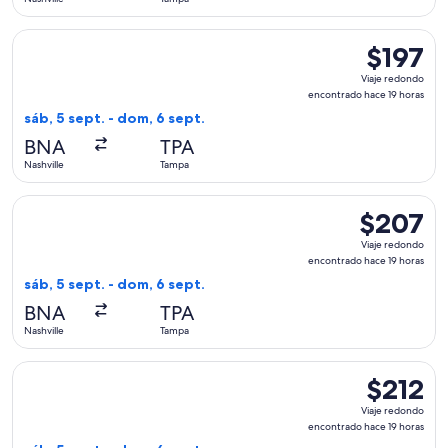
hora
Seleccionar vuelo de American Airlines, con salida el sáb, 5
$197
$197
Viaje
Viaje redondo
redondo,
encontrado hace 19 horas
encontrad
sáb, 5 sept. - dom, 6 sept.
hace
BNA
TPA
19
Nashville
Tampa
horas
Seleccionar vuelo de Southwest Airlines, con salida el sáb, 
$207
$207
Viaje
Viaje redondo
redondo,
encontrado hace 19 horas
encontrado
sáb, 5 sept. - dom, 6 sept.
hace
BNA
TPA
19
Nashville
Tampa
horas
Seleccionar vuelo de United, con salida el sáb, 5 sept. desd
$212
$212
Viaje
Viaje redondo
redondo,
encontrado hace 19 horas
encontrad