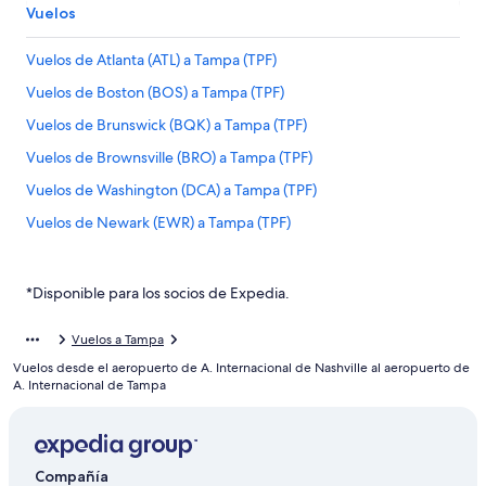
Vuelos
Vuelos de Atlanta (ATL) a Tampa (TPF)
Vuelos de Boston (BOS) a Tampa (TPF)
Vuelos de Brunswick (BQK) a Tampa (TPF)
Vuelos de Brownsville (BRO) a Tampa (TPF)
Vuelos de Washington (DCA) a Tampa (TPF)
Vuelos de Newark (EWR) a Tampa (TPF)
Vuelos de Grand Rapids (GRR) a Tampa (TPF)
Vuelos de New Haven (HVN) a Tampa (TPF)
*Disponible para los socios de Expedia.
Vuelos de Wilmington (ILM) a Tampa (TPF)
Vuelos a Tampa
Vuelos de Nueva York (JFK) a Tampa (TPF)
Vuelos desde el aeropuerto de A. Internacional de Nashville al aeropuerto de
Vuelos de La Romana (LRM) a Tampa (TPF)
A. Internacional de Tampa
Vuelos de Matamoros (MAM) a Tampa (TPF)
Vuelos de Kansas City (MCI) a Tampa (TPF)
Compañía
Vuelos de Minneapolis (MSP) a Tampa (TPF)