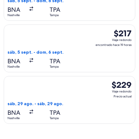
sáb, 5 sept. - dom, 6 sept.
hace
BNA
TPA
19
Nashville
Tampa
horas
Seleccionar vuelo de Delta, con salida el sáb, 5 sept. desde
$217
$217
Viaje
Viaje redondo
redondo,
encontrado hace 19 horas
encontrad
sáb, 5 sept. - dom, 6 sept.
hace
BNA
TPA
19
Nashville
Tampa
horas
Seleccionar vuelo de JetBlue Airways, con salida el sáb, 29 
$229
$229
Viaje
Viaje redondo
redondo,
Precio actual
Precio
sáb, 29 ago. - sáb, 29 ago.
actual
BNA
TPA
Nashville
Tampa