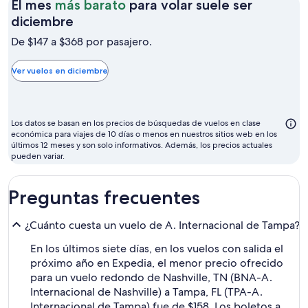
El mes
más barato
para volar suele ser
El
diciembre
mes
De $147 a $368 por pasajero.
más
barato
Ver vuelos en diciembre
para
volar
suele
Los datos se basan en los precios de búsquedas de vuelos en clase
ser
económica para viajes de 10 días o menos en nuestros sitios web en los
últimos 12 meses y son solo informativos. Además, los precios actuales
diciembre
pueden variar.
Preguntas frecuentes
¿Cuánto cuesta un vuelo de A. Internacional de Tampa?
En los últimos siete días, en los vuelos con salida el
próximo año en Expedia, el menor precio ofrecido
para un vuelo redondo de Nashville, TN (BNA-A.
Internacional de Nashville) a Tampa, FL (TPA-A.
Internacional de Tampa) fue de $158. Los boletos a