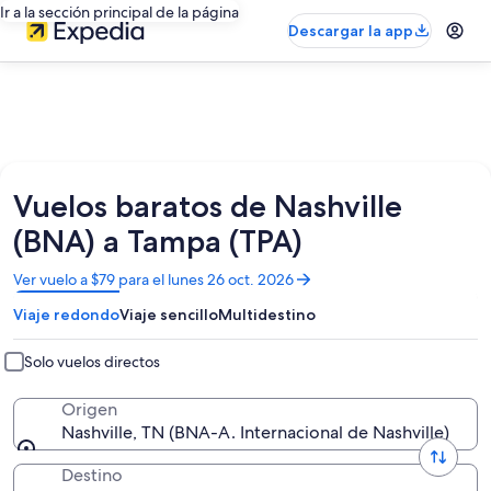
Ir a la sección principal de la página
Descargar la app
Vuelos baratos de Nashville
(BNA) a Tampa (TPA)
Se
Ver vuelo a $79 para el lunes 26 oct. 2026
abrirá
Viaje redondo
Viaje sencillo
Multidestino
en
una
nueva
Solo vuelos directos
ventana
Origen
Nashville, TN (BNA-A. Internacional de Nashville)
Destino