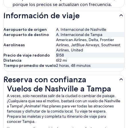
porque los precios se actualizan con frecuencia.
Información de viaje
Aeropuerto de origen
A. Internacional de Nashville
Aeropuerto de destino
A. Internacional de Tampa
American Airlines, Delta, Frontier
Aerolíneas
Airlines, JetBlue Airways, Southwest
Airlines, United
Precio de viaje redondo
$158
Distancia
612
mi
Tiempo promedio de vuelo
2 horas, 48 minutos
Reserva con confianza
Vuelos de Nashville a Tampa
Vuelos de Nashville a Tampa
A veces, solo necesitas salir de la ciudad o cambiar de paisaje.
¡Cualquiera que sea el motivo, bastará con un vuelo de Nashville
a Tampa! ¡Anímate! Haz planes para ver todas las atracciones
famosas y disfrutar de la comida local. Tu viaje te espera.
Prepara las maletas y completa tu itinerario de viaje para
conocer Tampa.