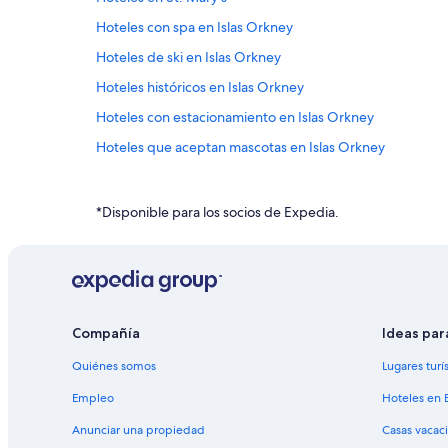
Hoteles con spa en Islas Orkney
Hoteles de ski en Islas Orkney
Hoteles históricos en Islas Orkney
Hoteles con estacionamiento en Islas Orkney
Hoteles que aceptan mascotas en Islas Orkney
Posadas en Islas Orkney
Cabañas en Roster
*Disponible para los socios de Expedia.
Hoteles en Roster
Hoteles en Thurso
Hoteles en Wick
Hoteles en Kirkwall
Compañía
Ideas par
Hoteles en Strathy
Quiénes somos
Lugares turí
Hoteles en St. Margaret's Hope
Empleo
Hoteles en 
Hoteles cerca de Grey Cairn Camsters
Anunciar una propiedad
Casas vacac
Hoteles en Keiss