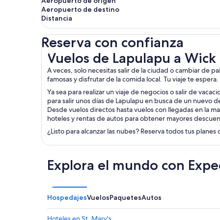
Aeropuerto de origen
Aeropuerto de destino
Distancia
Reserva con confianza
Vuelos de Lapulapu a Wick
Vuelos de Lapulapu a Wick
A veces, solo necesitas salir de la ciudad o cambiar de p
famosas y disfrutar de la comida local. Tu viaje te espera
Ya sea para realizar un viaje de negocios o salir de vacac
para salir unos días de Lapulapu en busca de un nuevo de
Desde vuelos directos hasta vuelos con llegadas en la ma
hoteles y rentas de autos para obtener mayores descuen
¿Listo para alcanzar las nubes? Reserva todos tus planes 
Explora el mundo con Expe
Hospedajes
Vuelos
Paquetes
Autos
Hoteles en St. Mary's