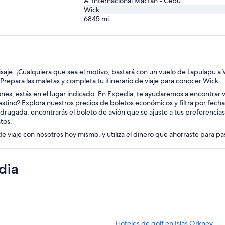
A. Internacional Mactan - Cebú
Wick
6845
mi
aisaje. ¡Cualquiera que sea el motivo, bastará con un vuelo de Lapulapu a 
. Prepara las maletas y completa tu itinerario de viaje para conocer Wick.
iones, estás en el lugar indicado. En Expedia, te ayudaremos a encontrar vu
stino? Explora nuestros precios de boletos económicos y filtra por fech
drugada, encontrarás el boleto de avión que se ajuste a tus preferencia
tos.
de viaje con nosotros hoy mismo, y utiliza el dinero que ahorraste para p
dia
Hoteles de golf en Islas Orkney