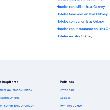
Hoteles con wifi en Islas Orkney
Hoteles familiares en Islas Orkney
Hoteles con bar en Islas Orkney
Hoteles con restaurante en Islas O
Hoteles en Islas Orkney
Hoteles en Bettyhill
Casas de huéspedes en Roster
Hoteles en Melvich
Hoteles en Mey
Apartamentos en Kirkwall
Hoteles en Stromness
a inspirarte
Políticas
Hoteles en Isla Hoy
sticos de Estados Unidos
Privacidad
Hoteles en Kildonan
Estados Unidos
Cookies
Hoteles cerca de Castillo de Mey
ionales en Estados Unidos
Términos de uso
Hoteles 3 estrellas en Finstown