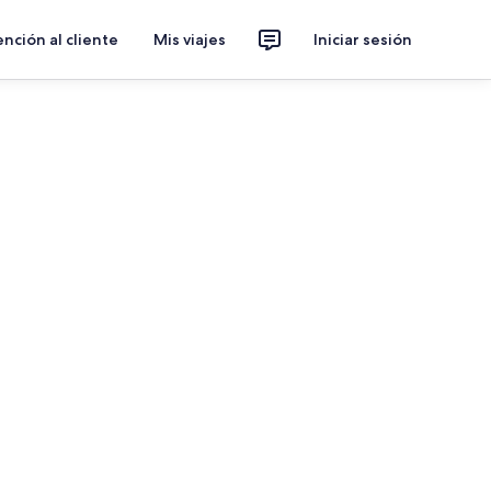
nción al cliente
Mis viajes
Iniciar sesión