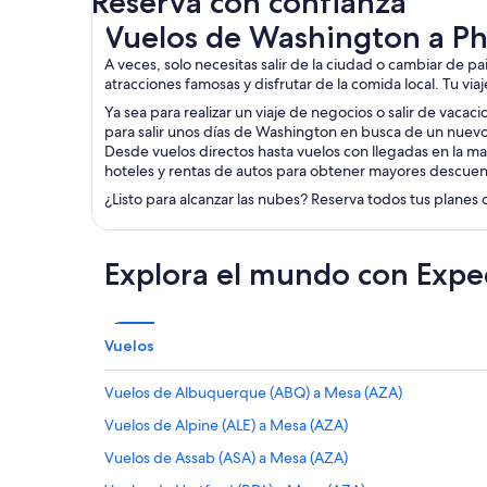
Reserva con confianza
Vuelos de Washington a Phoenix
Vuelos de Washington a P
A veces, solo necesitas salir de la ciudad o cambiar de p
atracciones famosas y disfrutar de la comida local. Tu via
Ya sea para realizar un viaje de negocios o salir de vacac
para salir unos días de Washington en busca de un nuevo
Desde vuelos directos hasta vuelos con llegadas en la ma
hoteles y rentas de autos para obtener mayores descuen
¿Listo para alcanzar las nubes? Reserva todos tus planes 
Explora el mundo con Expe
Vuelos
Vuelos de Albuquerque (ABQ) a Mesa (AZA)
Vuelos de Alpine (ALE) a Mesa (AZA)
Vuelos de Assab (ASA) a Mesa (AZA)