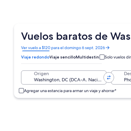
Vuelos baratos de Was
Se
Ver vuelo a $120 para el domingo 6 sept. 2026
abrirá
Viaje redondo
Viaje sencillo
Multidestino
Solo vuelos di
en
una
nueva
Origen
Des
ventana
Agregar una estancia para armar un viaje y ahorrar*