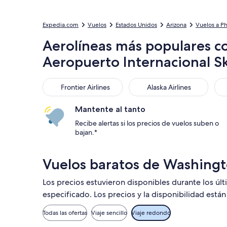
Expedia.com
Vuelos
Estados Unidos
Arizona
Vuelos a P
Aerolíneas más populares c
Aeropuerto Internacional S
Frontier Airlines
Alaska Airlines
Ame
Frontier Airlines
Alaska Airlines
Mantente al tanto
Recibe alertas si los precios de vuelos suben o
bajan.*
Vuelos baratos de Washingt
Los precios estuvieron disponibles durante los úl
especificado. Los precios y la disponibilidad está
Todas las ofertas
Viaje sencillo
Viaje redondo