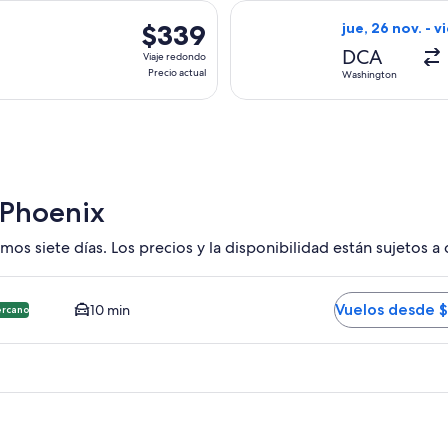
actual
es, con salida el sáb, 19 sept. desde Washington hacia Phoenix,
Seleccionar vuel
$339
$339
jue, 26 nov. - v
Viaje
DCA
Viaje redondo
redondo,
Precio actual
Washington
Precio
actual
 Phoenix
mos siete días. Los precios y la disponibilidad están sujetos a
HX. Opción más barata y cercana disponible. El tiempo promed
Vuelos desde 
10 min
ercano