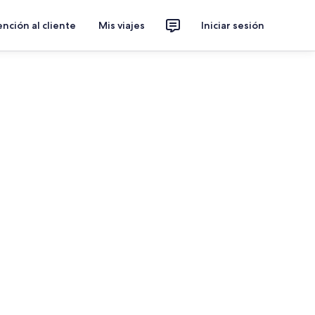
nción al cliente
Mis viajes
Iniciar sesión