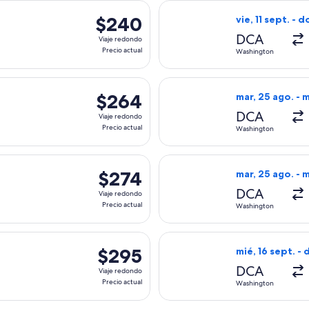
s, con salida el sáb, 19 sept. desde Washington hacia Phoenix, 
Seleccionar vuel
$240
$240
vie, 11 sept. - 
Viaje
DCA
Viaje redondo
redondo,
Precio actual
Washington
Precio
actual
s, con salida el sáb, 19 sept. desde Washington hacia Phoenix, 
Seleccionar vuel
$264
$264
mar, 25 ago. - m
Viaje
DCA
Viaje redondo
redondo,
Precio actual
Washington
Precio
actual
s, con salida el jue, 5 nov. desde Washington hacia Phoenix, c
Seleccionar vuel
$274
$274
mar, 25 ago. - m
Viaje
DCA
Viaje redondo
redondo,
Precio actual
Washington
Precio
actual
nes, con salida el mié, 28 oct. desde Washington hacia Phoenix,
Seleccionar vuel
$295
$295
mié, 16 sept. -
Viaje
DCA
Viaje redondo
redondo,
Precio actual
Washington
Precio