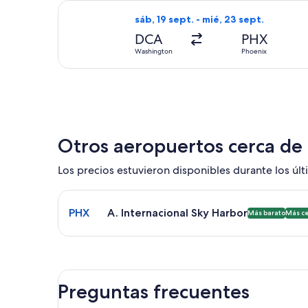
Seleccionar vuelo de American Airlin
sáb, 19 sept. - mié, 23 sept.
DCA
PHX
Washington
Phoenix
Otros aeropuertos cerca de
Los precios estuvieron disponibles durante los últi
Seleccionar vuelo a A. Internacional Sky Harbor P
PHX
A. Internacional Sky Harbor
Más barato
Más c
Preguntas frecuentes