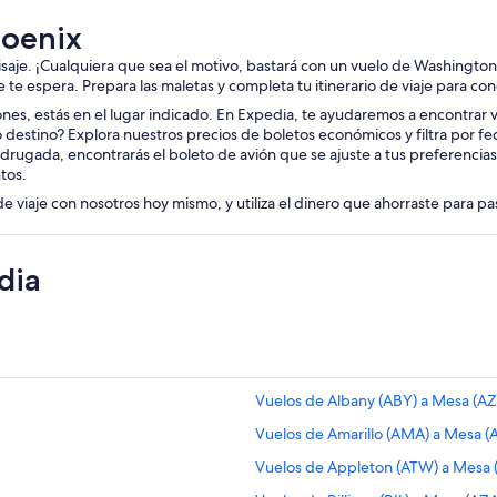
hoenix
aisaje. ¡Cualquiera que sea el motivo, bastará con un vuelo de Washington
je te espera. Prepara las maletas y completa tu itinerario de viaje para co
iones, estás en el lugar indicado. En Expedia, te ayudaremos a encontrar v
 destino? Explora nuestros precios de boletos económicos y filtra por fe
drugada, encontrarás el boleto de avión que se ajuste a tus preferencia
tos.
de viaje con nosotros hoy mismo, y utiliza el dinero que ahorraste para p
dia
Vuelos de Albany (ABY) a Mesa (AZ
Vuelos de Amarillo (AMA) a Mesa (
Vuelos de Appleton (ATW) a Mesa 