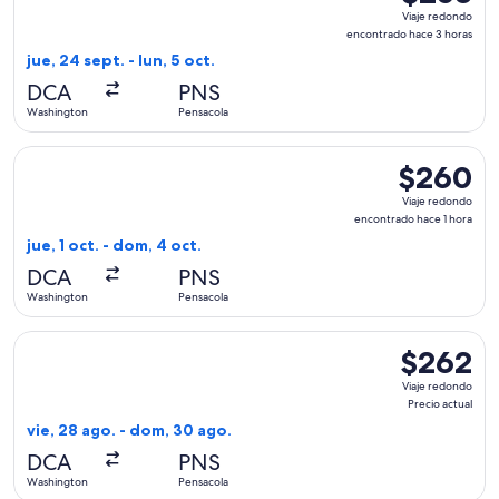
Viaje
Viaje redondo
redondo,
encontrado hace 3 horas
encontrado
jue, 24 sept. - lun, 5 oct.
hace
DCA
PNS
3
Washington
Pensacola
horas
Seleccionar vuelo de Frontier Airlines, con salida el jue, 1
$260
$260
Viaje
Viaje redondo
redondo,
encontrado hace 1 hora
encontrado
jue, 1 oct. - dom, 4 oct.
hace
DCA
PNS
1
Washington
Pensacola
hora
Seleccionar vuelo de Frontier Airlines, con salida el vie, 2
$262
$262
Viaje
Viaje redondo
redondo,
Precio actual
Precio
vie, 28 ago. - dom, 30 ago.
actual
DCA
PNS
Washington
Pensacola