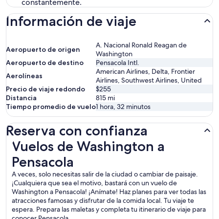
constantemente.
Información de viaje
A. Nacional Ronald Reagan de
Aeropuerto de origen
Washington
Aeropuerto de destino
Pensacola Intl.
American Airlines, Delta, Frontier
Aerolíneas
Airlines, Southwest Airlines, United
Precio de viaje redondo
$255
Distancia
815
mi
Tiempo promedio de vuelo
1 hora, 32 minutos
Reserva con confianza
Vuelos de Washington a Pensacola
Vuelos de Washington a
Pensacola
A veces, solo necesitas salir de la ciudad o cambiar de paisaje.
¡Cualquiera que sea el motivo, bastará con un vuelo de
Washington a Pensacola! ¡Anímate! Haz planes para ver todas las
atracciones famosas y disfrutar de la comida local. Tu viaje te
espera. Prepara las maletas y completa tu itinerario de viaje para
conocer Pensacola.