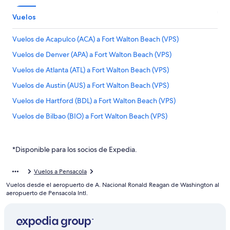
Vuelos
Vuelos de Acapulco (ACA) a Fort Walton Beach (VPS)
Vuelos de Denver (APA) a Fort Walton Beach (VPS)
Vuelos de Atlanta (ATL) a Fort Walton Beach (VPS)
Vuelos de Austin (AUS) a Fort Walton Beach (VPS)
Vuelos de Hartford (BDL) a Fort Walton Beach (VPS)
Vuelos de Bilbao (BIO) a Fort Walton Beach (VPS)
Vuelos de León (BJX) a Fort Walton Beach (VPS)
Vuelos de Aeropuerto Internacional de Bogotá-El Dorado
*Disponible para los socios de Expedia.
(BOG) a Fort Walton Beach (VPS)
Vuelos de Boston (BOS) a Fort Walton Beach (VPS)
Vuelos a Pensacola
Vuelos desde el aeropuerto de A. Nacional Ronald Reagan de Washington al
Vuelos de Brownsville (BRO) a Fort Walton Beach (VPS)
aeropuerto de Pensacola Intl.
Vuelos de Columbia (CAE) a Fort Walton Beach (VPS)
Vuelos de Ca Mau (CAH) a Fort Walton Beach (VPS)