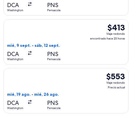
hace
DCA
PNS
3
Washington
Pensacola
horas
Seleccionar vuelo de American Airlines, con salida el mié, 9
$413
$413
Viaje
Viaje redondo
redondo,
encontrado hace 23 horas
encontrado
mié, 9 sept. - sáb, 12 sept.
hace
DCA
PNS
23
Washington
Pensacola
horas
Seleccionar vuelo de United, con salida el mié, 19 ago. desd
$553
$553
Viaje
Viaje redondo
redondo,
Precio actual
Precio
mié, 19 ago. - mié, 26 ago.
actual
DCA
PNS
Washington
Pensacola