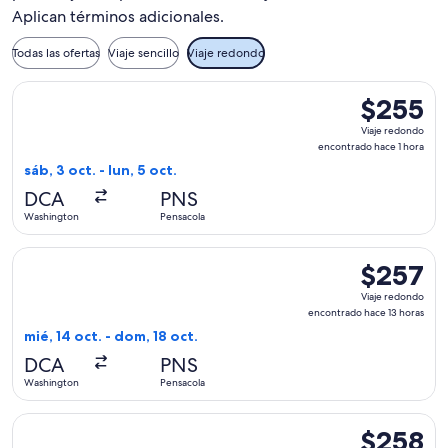
Aplican términos adicionales.
Todas las ofertas
Viaje sencillo
Viaje redondo
Seleccionar vuelo de Frontier Airlines, con salida el sáb, 3 
$255
$255
Viaje
Viaje redondo
redondo,
encontrado hace 1 hora
encontrado
sáb, 3 oct. - lun, 5 oct.
hace
DCA
PNS
1
Washington
Pensacola
hora
Seleccionar vuelo de Frontier Airlines, con salida el mié, 1
$257
$257
Viaje
Viaje redondo
redondo,
encontrado hace 13 horas
encontrado
mié, 14 oct. - dom, 18 oct.
hace
DCA
PNS
13
Washington
Pensacola
horas
Seleccionar vuelo de Frontier Airlines, con salida el jue, 2
$258
$258