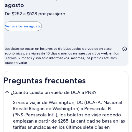
El
agosto
mes
De $252 a $528 por pasajero.
más
barato
Ver vuelos en agosto
para
volar
suele
Los datos se basan en los precios de búsquedas de vuelos en clase
ser
económica para viajes de 10 días o menos en nuestros sitios web en los
últimos 12 meses y son solo informativos. Además, los precios actuales
agosto
pueden variar.
Preguntas frecuentes
¿Cuánto cuesta un vuelo de DCA a PNS?
Si vas a viajar de Washington, DC (DCA-A. Nacional
Ronald Reagan de Washington) a Pensacola, FL
(PNS-Pensacola Intl.), los boletos de viaje redondo
empiezan a partir de $255. La cantidad se basa en las
tarifas anunciadas en los últimos siete días en