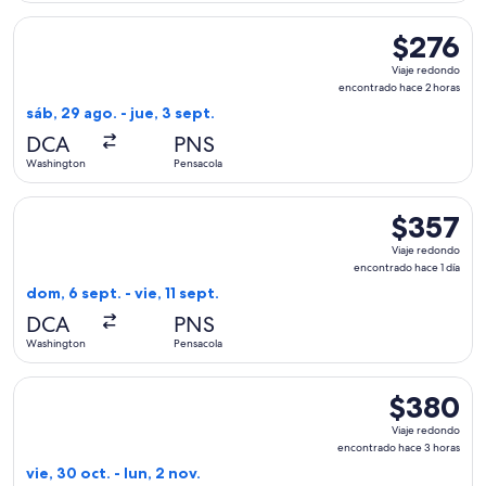
Seleccionar vuelo de Frontier Airlines, con salida el sáb, 2
$276
$276
Viaje
Viaje redondo
redondo,
encontrado hace 2 horas
encontrado
sáb, 29 ago. - jue, 3 sept.
hace
DCA
PNS
2
Washington
Pensacola
horas
Seleccionar vuelo de Delta, con salida el dom, 6 sept. desde
$357
$357
Viaje
Viaje redondo
redondo,
encontrado hace 1 día
encontrado
dom, 6 sept. - vie, 11 sept.
hace
DCA
PNS
1
Washington
Pensacola
día
Seleccionar vuelo de Southwest Airlines, con salida el vie, 
$380
$380
Viaje
Viaje redondo
redondo,
encontrado hace 3 horas
encontrado
vie, 30 oct. - lun, 2 nov.