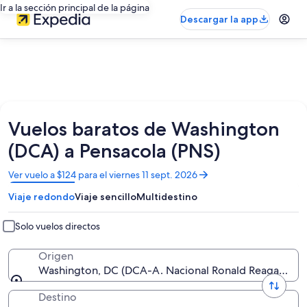
Ir a la sección principal de la página
Descargar la app
Vuelos baratos de Washington
(DCA) a Pensacola (PNS)
Se
Ver vuelo a $124 para el viernes 11 sept. 2026
abrirá
Viaje redondo
Viaje sencillo
Multidestino
en
una
nueva
Solo vuelos directos
ventana
Origen
Washington, DC (DCA-A. Nacional Ronald Reagan de 
Destino