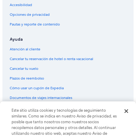
Accesibilidad
Vuelos de Cancún (CUN) a Fort Myers (FMY)
Vuelos de Denver (DEN) a Fort Myers (FMY)
Opciones de privacidad
Vuelos de Dallas (DFW) a Fort Myers (FMY)
Pautas y reporte de contenido
Vuelos de Todos los aeropuertos de Detroit (DTT) a Fort Myers
(FMY)
Ayuda
Vuelos de Detroit (DTW) a Fort Myers (FMY)
Atención al cliente
Vuelos de El Paso (ELP) a Fort Myers (FMY)
Cancelar tu reservación de hotel o renta vacacional
Vuelos de Newark (EWR) a Fort Myers (FMY)
Cancelar tu vuelo
Vuelos de Guadalajara (GDL) a Fort Myers (FMY)
Plazos de reembolso
Vuelos de Ciudad de Guatemala (GUA) a Fort Myers (FMY)
Cómo usar un cupón de Expedia
Vuelos de Guam (GUM) a Fort Myers (FMY)
Documentos de viajes internacionales
Vuelos de Houston (HOU) a Fort Myers (FMY)
Este sitio utiliza cookies y tecnologías de seguimiento
© 2026 Expedia, Inc., una empresa de Expedia Group. Todos los
Vuelos de Indianápolis (IND) a Fort Myers (FMY)
derechos reservados. Expedia y el logo de Expedia son marcas
similares. Como se indica en nuestro Aviso de privacidad, es
registradas o marcas comerciales de Expedia, Inc. CST# 2029030-50.
Vuelos de Nueva York (JFK) a Fort Myers (FMY)
posible que tanto nosotros como nuestros socios
recopilemos datos personales y otros detalles. Al continuar
Vuelos de Los Ángeles (LAX) a Fort Myers (FMY)
utilizando nuestro sitio web, aceptas nuestro Aviso de