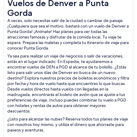
Vuelos de Denver a Punta Gorda
Vuelos de Denver a Punta
Gorda
A veces, solo necesitas salir de la ciudad o cambiar de paisaje.
¡Cualquiera que sea el motivo, bastará con un vuelo de Denver a
Punta Gorda! ¡Anímate! Haz planes para ver todas las
atracciones famosas y disfrutar de la comida local. Tu viaje te
espera. Prepara las maletas y completa tu itinerario de viaje para
conocer Punta Gorda.
Ya sea para realizar un viaje de negocios o salir de vacaciones,
estás en el lugar indicado. En Expedia, te ayudaremos a
encontrar vuelos de DEN a PGD al alcance de tu bolsillo. ¿Estás
listo para salir unos días de Denver en busca de un nuevo
destino? Explora nuestros precios de boletos económicos y filtra
por fecha y hora de vuelo hasta que encuentres lo que buscas.
Desde vuelos directos hasta vuelos con llegadas en la
madrugada, encontrarás el boleto de avión que se ajuste a tus
preferencias de viaje. Incluso puedes combinar tu vuelo a PGD
con hoteles y rentas de autos para obtener mayores
descuentos.
¿Listo para alcanzar las nubes? Reserva todos tus planes de viaje
con nosotros hoy mismo, y utiliza el dinero que ahorraste para
paseos y aventuras.