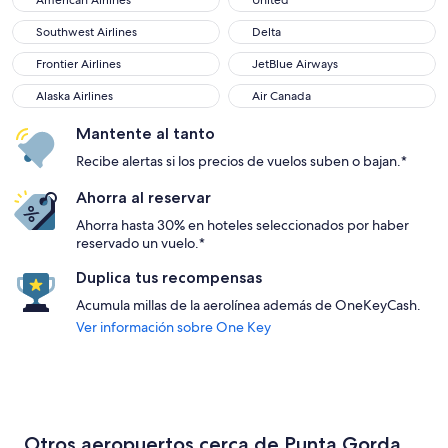
American Airlines
United
Southwest Airlines
Delta
Southwest Airlines
Delta
Frontier Airlines
JetBlue Airways
Frontier Airlines
JetBlue Airways
Alaska Airlines
Air Canada
Alaska Airlines
Air Canada
Mantente al tanto
Recibe alertas si los precios de vuelos suben o bajan.*
Ahorra al reservar
Ahorra hasta 30% en hoteles seleccionados por haber
reservado un vuelo.*
Duplica tus recompensas
Acumula millas de la aerolínea además de OneKeyCash.
Ver información sobre One Key
Otros aeropuertos cerca de Punta Gorda