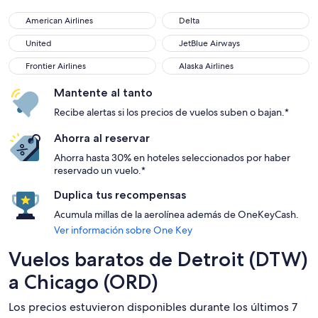
American Airlines
Delta
American Airlines
Delta
United
JetBlue Airways
United
JetBlue Airways
Frontier Airlines
Alaska Airlines
Frontier Airlines
Alaska Airlines
Mantente al tanto
Recibe alertas si los precios de vuelos suben o bajan.*
Ahorra al reservar
Ahorra hasta 30% en hoteles seleccionados por haber
reservado un vuelo.*
Duplica tus recompensas
Acumula millas de la aerolínea además de OneKeyCash.
Ver información sobre One Key
Vuelos baratos de Detroit (DTW)
a Chicago (ORD)
Los precios estuvieron disponibles durante los últimos 7