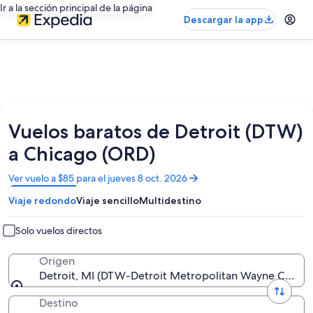
Ir a la sección principal de la página
Descargar la app
Vuelos baratos de Detroit (DTW)
a Chicago (ORD)
Se
Ver vuelo a $85 para el jueves 8 oct. 2026
abrirá
Viaje redondo
Viaje sencillo
Multidestino
en
una
nueva
Solo vuelos directos
ventana
Origen
Detroit, MI (DTW-Detroit Metropolitan Wayne County
Destino