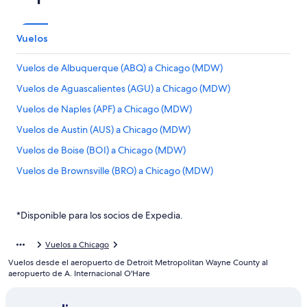
Vuelos
Vuelos de Albuquerque (ABQ) a Chicago (MDW)
Vuelos de Aguascalientes (AGU) a Chicago (MDW)
Vuelos de Naples (APF) a Chicago (MDW)
Vuelos de Austin (AUS) a Chicago (MDW)
Vuelos de Boise (BOI) a Chicago (MDW)
Vuelos de Brownsville (BRO) a Chicago (MDW)
Vuelos de Baton Rouge (BTR) a Chicago (MDW)
Vuelos de Baltimore (BWI) a Chicago (MDW)
*Disponible para los socios de Expedia.
Vuelos de Ciudad Juárez (CJS) a Chicago (MDW)
Vuelos a Chicago
Vuelos de Charlotte (CLT) a Chicago (MDW)
Vuelos desde el aeropuerto de Detroit Metropolitan Wayne County al
Vuelos de Columbus (CMH) a Chicago (MDW)
aeropuerto de A. Internacional O'Hare
Vuelos de Denver (DEN) a Chicago (MDW)