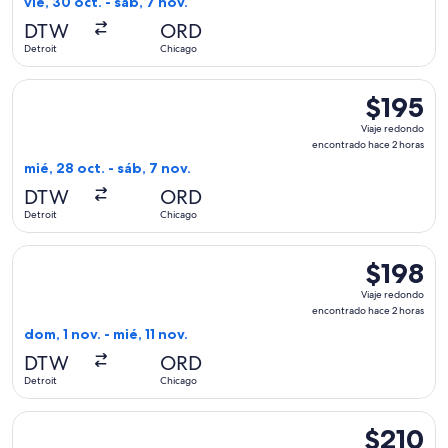
vie, 30 oct. - sáb, 7 nov.
hace
DTW
ORD
4
Detroit
Chicago
horas
Seleccionar vuelo de Frontier Airlines, con salida el mié, 28
$195
$195
Viaje
Viaje redondo
redondo,
encontrado hace 2 horas
encontrad
mié, 28 oct. - sáb, 7 nov.
hace
DTW
ORD
2
Detroit
Chicago
horas
Seleccionar vuelo de Frontier Airlines, con salida el dom, 1 
$198
$198
Viaje
Viaje redondo
redondo,
encontrado hace 2 horas
encontrad
dom, 1 nov. - mié, 11 nov.
hace
DTW
ORD
2
Detroit
Chicago
horas
Seleccionar vuelo de United, con salida el mié, 28 oct. desd
$210
$210