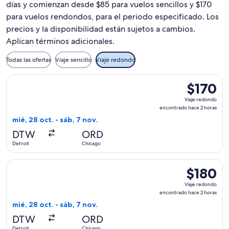
días y comienzan desde $85 para vuelos sencillos y $170
para vuelos rendondos, para el periodo especificado. Los
precios y la disponibilidad están sujetos a cambios.
Aplican términos adicionales.
Todas las ofertas
Viaje sencillo
Viaje redondo
Seleccionar vuelo de Frontier Airlines, con salida el mié, 28
$170
$170
Viaje
Viaje redondo
redondo,
encontrado hace 2 horas
encontrad
mié, 28 oct. - sáb, 7 nov.
hace
DTW
ORD
2
Detroit
Chicago
horas
Seleccionar vuelo de Frontier Airlines, con salida el mié, 28
$180
$180
Viaje
Viaje redondo
redondo,
encontrado hace 2 horas
encontrado
mié, 28 oct. - sáb, 7 nov.
hace
DTW
ORD
2
Detroit
Chicago