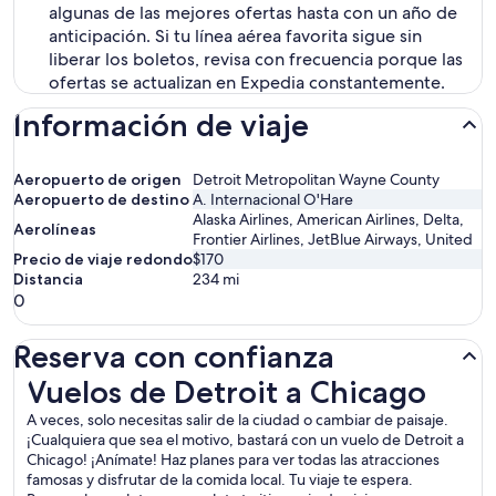
algunas de las mejores ofertas hasta con un año de
anticipación. Si tu línea aérea favorita sigue sin
liberar los boletos, revisa con frecuencia porque las
ofertas se actualizan en Expedia constantemente.
Información de viaje
Aeropuerto de origen
Detroit Metropolitan Wayne County
Aeropuerto de destino
A. Internacional O'Hare
Alaska Airlines, American Airlines, Delta,
Aerolíneas
Frontier Airlines, JetBlue Airways, United
Precio de viaje redondo
$170
Distancia
234
mi
0
Reserva con confianza
Vuelos de Detroit a Chicago
Vuelos de Detroit a Chicago
A veces, solo necesitas salir de la ciudad o cambiar de paisaje.
¡Cualquiera que sea el motivo, bastará con un vuelo de Detroit a
Chicago! ¡Anímate! Haz planes para ver todas las atracciones
famosas y disfrutar de la comida local. Tu viaje te espera.