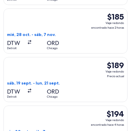
horas
Seleccionar vuelo de Frontier Airlines, con salida el mié, 28
$185
$185
Viaje
Viaje redondo
redondo,
encontrado hace 2 horas
encontrad
mié, 28 oct. - sáb, 7 nov.
hace
DTW
ORD
2
Detroit
Chicago
horas
Seleccionar vuelo de Frontier Airlines, con salida el sáb, 19 
$189
$189
Viaje
Viaje redondo
redondo,
Precio actual
Precio
sáb, 19 sept. - lun, 21 sept.
actual
DTW
ORD
Detroit
Chicago
Seleccionar vuelo de American Airlines, con salida el vie, 3
$194
$194
Viaje
Viaje redondo
redondo,
encontrado hace 4 horas
encontrado