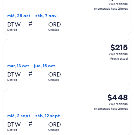
Viaje
Viaje redondo
redondo,
encontrado hace 2 horas
encontrado
mié, 28 oct. - sáb, 7 nov.
hace
DTW
ORD
2
Detroit
Chicago
horas
Seleccionar vuelo de Delta, con salida el mar, 13 oct. desde D
$215
$215
Viaje
Viaje redondo
redondo,
Precio actual
Precio
mar, 13 oct. - jue, 15 oct.
actual
DTW
ORD
Detroit
Chicago
Seleccionar vuelo de JetBlue Airways, con salida el mié, 2 s
$448
$448
Viaje
Viaje redondo
redondo,
encontrado hace 2 horas
encontrado
mié, 2 sept. - sáb, 12 sept.
hace
DTW
ORD
2
Detroit
Chicago
horas