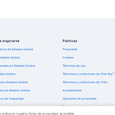
Hoteles cerca del lago en Campo 
Hoteles que aceptan mascotas en
Hoteles para ir de compras en Mat
Hoteles en la playa en Mato Grosso
Hoteles con bar en Mato Grosso de
Hoteles con restaurante en Mato G
a inspirarte
Políticas
Hoteles con traslado del/al aeropu
sticos de Estados Unidos
Privacidad
Resorts en Mato Grosso del Sur
Estados Unidos
Cookies
Hostales en Mato Grosso del Sur
ionales en Estados Unidos
Términos de uso
Hoteles cerca de Centro comercial
ados Unidos
Términos y condiciones de One Key™
Hoteles en Aero Rancho
tos a Estados Unidos
Términos y condiciones de Vrbo
Hoteles en Boa Sorte
tos en Estados Unidos
Accesibilidad
Hoteles en José Abrão
ipos de hospedaje
Opciones de privacidad
Hoteles en Ribas do Rio Pardo
Pautas y reporte de contenido
Hoteles en Núcleo Industrial
e indica en nuestro Aviso de privacidad, es posible