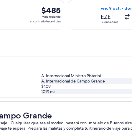
hace
 Group, con salida el sáb, 10 oct. desde Buenos Aires hacia C
Seleccionar vuel
6
$485
$485
vie, 9 oct. - do
días
Viaje
EZE
Viaje redondo
redondo,
encontrado hace 6 días
Buenos Aires
encontrado
hace
6
días
A. Internacional Ministro Pistarini
A. Internacional de Campo Grande
$409
1019
mi
 Campo Grande
paisaje. ¡Cualquiera que sea el motivo, bastará con un vuelo de Buenos A
u viaje te espera. Prepara las maletas y completa tu itinerario de viaje p