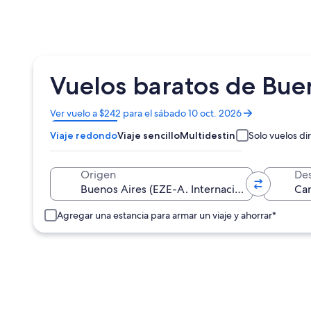
Vuelos baratos de Bue
Se
Ver vuelo a $242 para el sábado 10 oct. 2026
abrirá
Viaje redondo
Viaje sencillo
Multidestino
Solo vuelos di
en
una
nueva
Origen
Des
ventana
Agregar una estancia para armar un viaje y ahorrar*