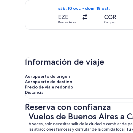
Seleccionar vuelo de LATAM Airlines
sáb, 10 oct. - dom, 18 oct.
EZE
CGR
Buenos Aires
Campo
Grande
Información de viaje
Aeropuerto de origen
Aeropuerto de destino
Precio de viaje redondo
Distancia
Reserva con confianza
Vuelos de Buenos Aires a Campo Grande
Vuelos de Buenos Aires a
A veces, solo necesitas salir de la ciudad o cambiar de 
las atracciones famosas y disfrutar de la comida local. T