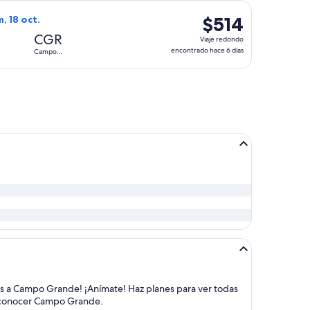
hace
ampo Grande, con regreso el dom, 18 oct., con precio de $485
o de GOL Linhas Aereas S.A., con salida el vie, 9 oct. desde 
6
$514
$514
m, 18 oct.
días
Viaje
CGR
Viaje redondo
redondo,
encontrado hace 6 días
Campo
Grande
encontrado
hace
6
días
ires a Campo Grande! ¡Anímate! Haz planes para ver todas
ara conocer Campo Grande.