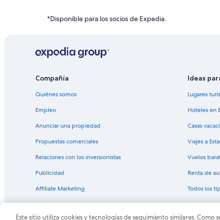
Hoteles en la playa en Campo Grande
Hoteles con estacionamiento en Campo Grande
*Disponible para los socios de Expedia.
Hoteles en Campo Grande
Hoteles de negocios en Mato Grosso del Sur
Hoteles baratos en Mato Grosso del Sur
Hoteles con gimnasio en Mato Grosso del Sur
Compañía
Ideas par
Hoteles con sauna en Mato Grosso del Sur
Quiénes somos
Lugares turí
Hoteles en Mato Grosso del Sur
Empleo
Hoteles en 
Hoteles haciendas en Mato Grosso del Sur
Anunciar una propiedad
Casas vacac
Hoteles en Vila Oriente
Propuestas comerciales
Viajes a Est
Hoteles en Vila Leda
Relaciones con los inversionistas
Vuelos bara
Hoteles en Monte Líbano
Publicidad
Renta de au
Hoteles en Vila Saraiva
Affiliate Marketing
Todos los t
Hoteles en Mata do Jacinto
Hoteles en Guanandi
Este sitio utiliza cookies y tecnologías de seguimiento similares. Como s