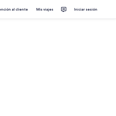
nción al cliente
Mis viajes
Iniciar sesión