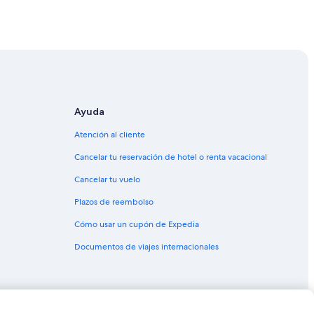
Grande
 Campo Grande
o Grosso del Sur
 del Sur
l Sur
rosso del Sur
Ayuda
erto en Mato Grosso del Sur
Atención al cliente
Cancelar tu reservación de hotel o renta vacacional
Cancelar tu vuelo
 Norte Sul Plaza Shopping
Plazos de reembolso
Cómo usar un cupón de Expedia
Documentos de viajes internacionales