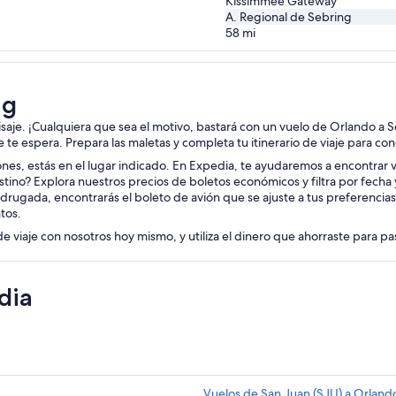
Kissimmee Gateway
A. Regional de Sebring
58
mi
ng
aisaje. ¡Cualquiera que sea el motivo, bastará con un vuelo de Orlando a 
je te espera. Prepara las maletas y completa tu itinerario de viaje para co
iones, estás en el lugar indicado. En Expedia, te ayudaremos a encontrar vu
tino? Explora nuestros precios de boletos económicos y filtra por fecha
drugada, encontrarás el boleto de avión que se ajuste a tus preferencias
tos.
de viaje con nosotros hoy mismo, y utiliza el dinero que ahorraste para p
dia
Vuelos de San Juan (SJU) a Orlan