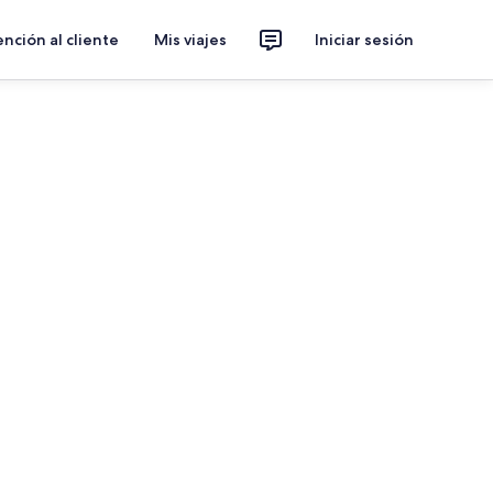
nción al cliente
Mis viajes
Iniciar sesión