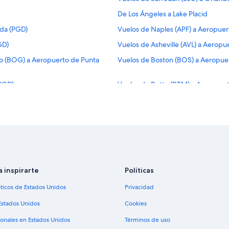
De Los Ángeles a Lake Placid
rda (PGD)
Vuelos de Naples (APF) a Aeropue
GD)
Vuelos de Asheville (AVL) a Aerop
do (BOG) a Aeropuerto de Punta
Vuelos de Boston (BOS) a Aeropue
PGD)
Vuelos de Butte (BTM) a Aeropuer
 (PGD)
Vuelos de Akron (CAK) a Aeropuer
 (PGD)
Vuelos de Columbus (CMH) a Aero
orda (PGD)
Vuelos de Cañas (CSC) a Aeropuer
PGD)
Vuelos de Detroit (DET) a Aeropue
rda (PGD)
Vuelos de Flint (FNT) a Aeropuert
a inspirarte
Políticas
(PGD)
Vuelos de Gulfport (GPT) a Aeropu
sticos de Estados Unidos
Privacidad
a (PGD)
Vuelos de Houston (HOU) a Aeropu
Estados Unidos
Cookies
da (PGD)
Vuelos de Wichita (ICT) a Aeropue
ionales en Estados Unidos
Términos de uso
da (PGD)
Vuelos de Jacksonville (JAX) a Ae