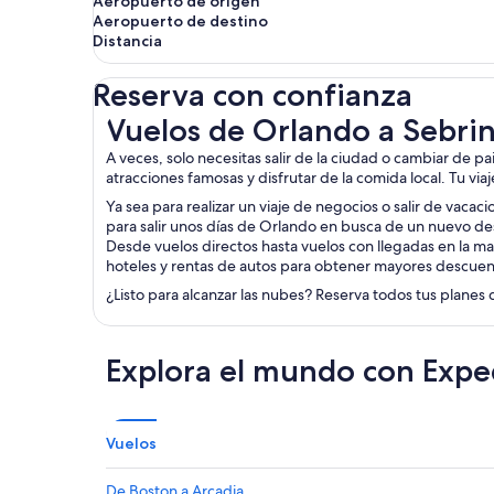
Aeropuerto de origen
Aeropuerto de destino
Distancia
Reserva con confianza
Vuelos de Orlando a Sebring
Vuelos de Orlando a Sebri
A veces, solo necesitas salir de la ciudad o cambiar de p
atracciones famosas y disfrutar de la comida local. Tu via
Ya sea para realizar un viaje de negocios o salir de vacac
para salir unos días de Orlando en busca de un nuevo des
Desde vuelos directos hasta vuelos con llegadas en la ma
hoteles y rentas de autos para obtener mayores descuen
¿Listo para alcanzar las nubes? Reserva todos tus planes 
Explora el mundo con Expe
Vuelos
De Boston a Arcadia