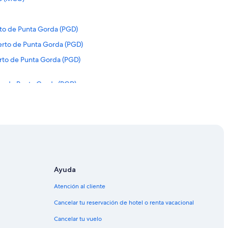
rto de Punta Gorda (PGD)
uerto de Punta Gorda (PGD)
rto de Punta Gorda (PGD)
to de Punta Gorda (PGD)
to de Punta Gorda (PGD)
puerto de Punta Gorda (PGD)
to de Punta Gorda (PGD)
rto de Punta Gorda (PGD)
o de Punta Gorda (PGD)
Ayuda
erto de Punta Gorda (PGD)
Atención al cliente
erto de Punta Gorda (PGD)
Cancelar tu reservación de hotel o renta vacacional
rto de Punta Gorda (PGD)
Cancelar tu vuelo
ropuerto de Punta Gorda (PGD)