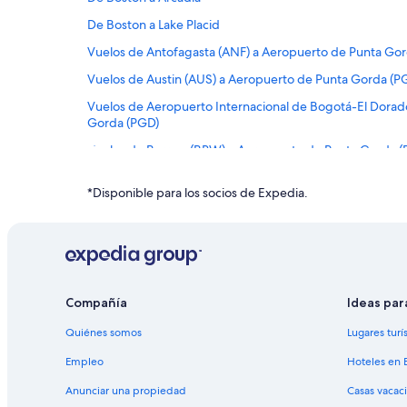
De Boston a Lake Placid
Vuelos de Antofagasta (ANF) a Aeropuerto de Punta Go
Vuelos de Austin (AUS) a Aeropuerto de Punta Gorda (P
Vuelos de Aeropuerto Internacional de Bogotá-El Dora
Gorda (PGD)
Vuelos de Barrow (BRW) a Aeropuerto de Punta Gorda (
Vuelos de Baltimore (BWI) a Aeropuerto de Punta Gorda
*Disponible para los socios de Expedia.
Vuelos de Cleveland (CLE) a Aeropuerto de Punta Gorda
Vuelos de Corpus Christi (CRP) a Aeropuerto de Punta G
Vuelos de Denver (DEN) a Aeropuerto de Punta Gorda (
Vuelos de Des Moines (DSM) a Aeropuerto de Punta Go
Compañía
Ideas par
Vuelos de Freeport (FPO) a Aeropuerto de Punta Gorda 
Quiénes somos
Lugares turí
Vuelos de Greenville (GSP) a Aeropuerto de Punta Gord
Empleo
Hoteles en 
Vuelos de Washington (IAD) a Aeropuerto de Punta Gor
Anunciar una propiedad
Casas vacac
Vuelos de Indianápolis (IND) a Aeropuerto de Punta Gor