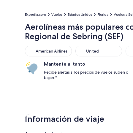
Expedia.com
Vuelos
Estados Unidos
Florida
Vuelos a Se
Aerolíneas más populares c
Regional de Sebring (SEF)
American Airlines
United
Sou
American Airlines
United
Mantente al tanto
Recibe alertas si los precios de vuelos suben o
bajan.*
Información de viaje