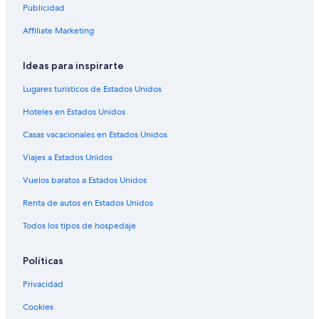
Hoteles con spa en Diamante
Publicidad
Hoteles todo incluido en Diamante
Affiliate Marketing
Hoteles de lujo en Diamante
Ideas para inspirarte
Hoteles en la playa en Diamante
Hoteles baratos en Diamante
Lugares turísticos de Estados Unidos
Hoteles boutique en Diamante
Hoteles en Estados Unidos
Hoteles con desayuno incluido en Diamante
Casas vacacionales en Estados Unidos
Hoteles con estacionamiento en Diamante
Viajes a Estados Unidos
Hoteles en Diamante
Vuelos baratos a Estados Unidos
Villas en Diamante
Renta de autos en Estados Unidos
Hoteles cerca de El Revolcadero
Todos los tipos de hospedaje
Hoteles 5 estrellas en Llano Largo
Cabañas en Llano Largo
Políticas
Casas de huéspedes en Llano Largo
Privacidad
Resorts en Llano Largo
Cookies