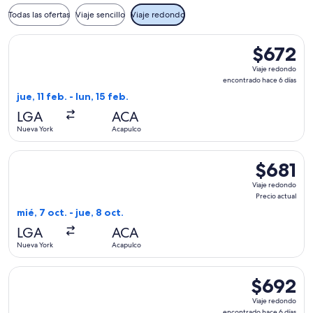
Todas las ofertas
Viaje sencillo
Viaje redondo
Seleccionar vuelo de Delta, con salida el jue, 11 feb. desde 
$672
$672
Viaje
Viaje redondo
redondo,
encontrado hace 6 días
encontrado
jue, 11 feb. - lun, 15 feb.
hace
LGA
ACA
6
Nueva York
Acapulco
días
Seleccionar vuelo de Delta, con salida el mié, 7 oct. desde N
$681
$681
Viaje
Viaje redondo
redondo,
Precio actual
Precio
mié, 7 oct. - jue, 8 oct.
actual
LGA
ACA
Nueva York
Acapulco
Seleccionar vuelo de Aeromexico, con salida el jue, 11 feb. 
$692
$692
Viaje
Viaje redondo
redondo,
encontrado hace 6 días