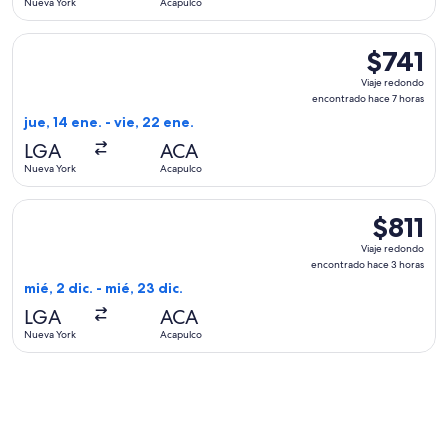
Nueva York
Acapulco
días
Seleccionar vuelo de Delta, con salida el jue, 14 ene. desde
$741
$741
Viaje
Viaje redondo
redondo,
encontrado hace 7 horas
encontrad
jue, 14 ene. - vie, 22 ene.
hace
LGA
ACA
7
Nueva York
Acapulco
horas
Seleccionar vuelo de United, con salida el mié, 2 dic. desde
$811
$811
Viaje
Viaje redondo
redondo,
encontrado hace 3 horas
encontrad
mié, 2 dic. - mié, 23 dic.
hace
LGA
ACA
3
Nueva York
Acapulco
horas