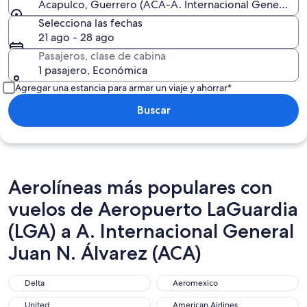
Acapulco, Guerrero (ACA-A. Internacional General Jua
Selecciona las fechas
21 ago - 28 ago
Pasajeros, clase de cabina
1 pasajero, Económica
Agregar una estancia para armar un viaje y ahorrar*
Buscar
Aerolíneas más populares con
vuelos de Aeropuerto LaGuardia
(LGA) a A. Internacional General
Juan N. Álvarez (ACA)
Delta
Aeromexico
Delta
Aeromexico
United
American Airlines
United
American Airlines