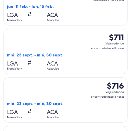
encontrado
jue, 11 feb. - lun, 15 feb.
hace
LGA
ACA
6
Nueva York
Acapulco
días
Seleccionar vuelo de Delta, con salida el mié, 23 sept. desd
$711
$711
Viaje
Viaje redondo
redondo,
encontrado hace 3 horas
encontrad
mié, 23 sept. - mié, 30 sept.
hace
LGA
ACA
3
Nueva York
Acapulco
horas
Seleccionar vuelo de Delta, con salida el mié, 23 sept. desd
$716
$716
Viaje
Viaje redondo
redondo,
encontrado hace 3 horas
encontrad
mié, 23 sept. - mié, 30 sept.
hace
LGA
ACA
3
Nueva York
Acapulco
horas
Seleccionar vuelo de Aeromexico, con salida el mié, 14 oct. 