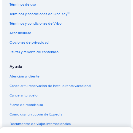
Hoteles en Llano Largo
Términos de uso
Moteles en Llano Largo
Términos y condiciones de One Key™
Villas en Llano Largo
Términos y condiciones de Vrbo
Hoteles cerca de Forum de Mundo Imperial
Accesibilidad
Hoteles cerca de Playa Revolcadero
Opciones de privacidad
Casas de huéspedes en Bahía Puerto Marqués
Pautas y reporte de contenido
Casas vacacionales en Bahía Puerto Marqués
Apartamentos en Bahía Puerto Marqués
Ayuda
Hoteles de ski en Bahía Puerto Marqués
Atención al cliente
Hoteles de lujo en Bahía Puerto Marqués
Cancelar tu reservación de hotel o renta vacacional
Hoteles baratos en Bahía Puerto Marqués
Cancelar tu vuelo
Hoteles boutique en Bahía Puerto Marqués
Plazos de reembolso
Hoteles que aceptan mascotas en Bahía Puerto Marqués
Cómo usar un cupón de Expedia
Hoteles en Bahía Puerto Marqués
Documentos de viajes internacionales
Villas en Bahía Puerto Marqués