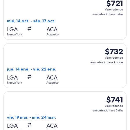
$721
$721
Viaje
Viaje redondo
redondo,
encontrado hace 3 días
encontrad
mié, 14 oct. - sáb, 17 oct.
hace
LGA
ACA
3
Nueva York
Acapulco
días
Seleccionar vuelo de Aeromexico, con salida el jue, 14 ene.
$732
$732
Viaje
Viaje redondo
redondo,
encontrado hace 7 horas
encontrado
jue, 14 ene. - vie, 22 ene.
hace
LGA
ACA
7
Nueva York
Acapulco
horas
Seleccionar vuelo de American Airlines, con salida el vie, 1
$741
$741
Viaje
Viaje redondo
redondo,
encontrado hace 5 días
encontrad
vie, 19 mar. - mié, 24 mar.
hace
LGA
ACA
5