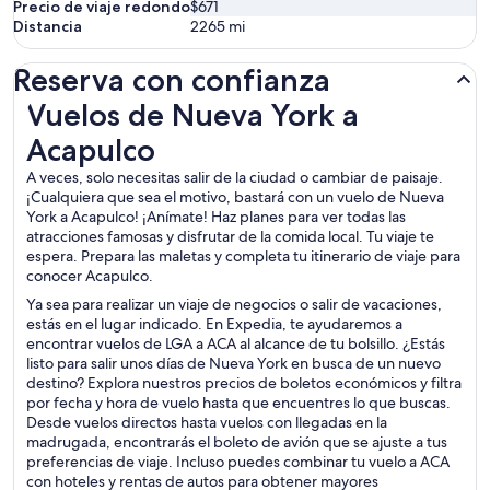
Precio de viaje redondo
$671
Distancia
2265
mi
Reserva con confianza
Vuelos de Nueva York a Acapulco
Vuelos de Nueva York a
Acapulco
A veces, solo necesitas salir de la ciudad o cambiar de paisaje.
¡Cualquiera que sea el motivo, bastará con un vuelo de Nueva
York a Acapulco! ¡Anímate! Haz planes para ver todas las
atracciones famosas y disfrutar de la comida local. Tu viaje te
espera. Prepara las maletas y completa tu itinerario de viaje para
conocer Acapulco.
Ya sea para realizar un viaje de negocios o salir de vacaciones,
estás en el lugar indicado. En Expedia, te ayudaremos a
encontrar vuelos de LGA a ACA al alcance de tu bolsillo. ¿Estás
listo para salir unos días de Nueva York en busca de un nuevo
destino? Explora nuestros precios de boletos económicos y filtra
por fecha y hora de vuelo hasta que encuentres lo que buscas.
Desde vuelos directos hasta vuelos con llegadas en la
madrugada, encontrarás el boleto de avión que se ajuste a tus
preferencias de viaje. Incluso puedes combinar tu vuelo a ACA
con hoteles y rentas de autos para obtener mayores