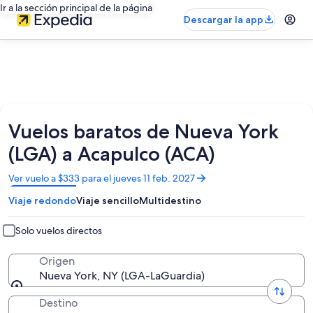
Ir a la sección principal de la página
Descargar la app
Vuelos baratos de Nueva York
(LGA) a Acapulco (ACA)
Se
Ver vuelo a $333 para el jueves 11 feb. 2027
abrirá
Viaje redondo
Viaje sencillo
Multidestino
en
una
nueva
Solo vuelos directos
ventana
Origen
Nueva York, NY (LGA-LaGuardia)
Destino