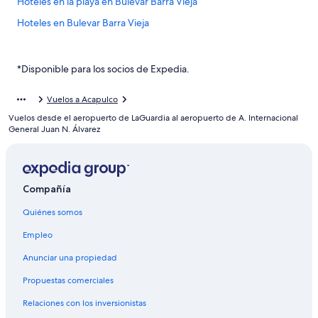
Hoteles en la playa en Bulevar Barra Vieja
Hoteles en Bulevar Barra Vieja
Hoteles 3 estrellas en Puerto Márquez
Hoteles 5 estrellas en Puerto Márquez
*Disponible para los socios de Expedia.
Cabañas en Puerto Márquez
Vuelos a Acapulco
Hoteles en Puerto Márquez
Vuelos desde el aeropuerto de LaGuardia al aeropuerto de A. Internacional
Cabañas en Tres Palos
General Juan N. Álvarez
Hoteles en Tres Palos
Moteles en Tres Palos
Compañía
Hoteles cerca de Centro Comercial La Isla
Quiénes somos
Hoteles 2 estrellas en Diamante
Hoteles 3 estrellas en Diamante
Empleo
Hoteles 4 estrellas en Diamante
Anunciar una propiedad
Resorts en Diamante
Propuestas comerciales
Apartamentos en Diamante
Relaciones con los inversionistas