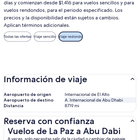
días y comienzan desde $1,416 para vuelos sencillos y para
vuelos rendondos, para el periodo especificado. Los
precios y la disponibilidad están sujetos a cambios.
Aplican términos adicionales.
Todas las ofertas
Viaje sencillo
Viaje redondo
Información de viaje
Aeropuerto de origen
Internacional de El Alto
Aeropuerto de destino
A. Internacional de Abu Dhabi
Distancia
8719
mi
Reserva con confianza
Vuelos de La Paz a Abu Dabi
Vuelos de La Paz a Abu Dabi
A veces, solo necesitas salir de la ciudad o cambiar de paisaje.