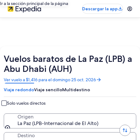
Ir a la sección principal de la página
Descargar la app
Vuelos baratos de La Paz (LPB) a
Abu Dhabi (AUH)
Se
Ver vuelo a $1,416 para el domingo 25 oct. 2026
abrirá
Viaje redondo
Viaje sencillo
Multidestino
en
una
nueva
Solo vuelos directos
ventana
Origen
La Paz (LPB-Internacional de El Alto)
Destino