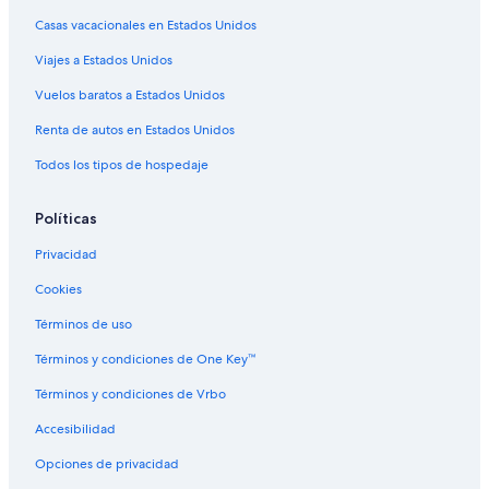
Hoteles cerca de Abu Dhabi National Exhibition Centre
Casas vacacionales en Estados Unidos
Hoteles en Ciudad Deportiva Zayed
Viajes a Estados Unidos
Hoteles cerca de Centro comercial Al Reem Mall
Vuelos baratos a Estados Unidos
Casas de huéspedes en Isla Saadiyat
Renta de autos en Estados Unidos
Resorts en Isla Saadiyat
Todos los tipos de hospedaje
Hostales en Isla Saadiyat
Hoteles todo incluido en Isla Saadiyat
Políticas
Hoteles de lujo en Isla Saadiyat
Privacidad
Hoteles con vista en Isla Saadiyat
Cookies
Términos de uso
Términos y condiciones de One Key™
Términos y condiciones de Vrbo
Accesibilidad
Opciones de privacidad