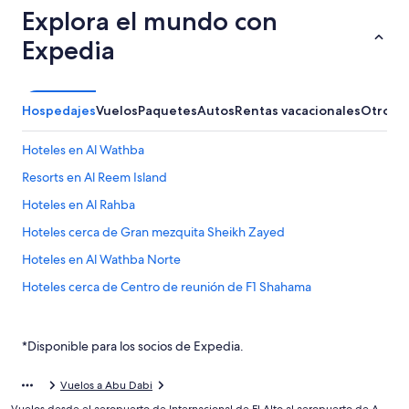
Explora el mundo con
Expedia
Hospedajes
Vuelos
Paquetes
Autos
Rentas vacacionales
Otros
Hoteles en Al Wathba
Resorts en Al Reem Island
Hoteles en Al Rahba
Hoteles cerca de Gran mezquita Sheikh Zayed
Hoteles en Al Wathba Norte
Hoteles cerca de Centro de reunión de F1 Shahama
Hoteles cerca de Base Aérea Al Bateen
Hoteles cerca de Khalifa Park
*Disponible para los socios de Expedia.
Hoteles cerca de Parque acuático Yas Waterworld
Vuelos a Abu Dabi
Hoteles 1 estrella en Isla de Yas