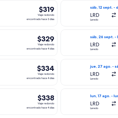
ida el sáb, 12 sept. desde Laredo hacia Phoenix, con regreso e
Seleccionar vuel
$319
$319
sáb, 12 sept. - 
Viaje
LRD
Viaje redondo
redondo,
encontrado hace 3 días
Laredo
encontrado
hace
ida el jue, 27 ago. desde Laredo hacia Phoenix, con regreso el
Seleccionar vuel
3
$329
$329
sáb, 26 sept. - 
días
Viaje
LRD
Viaje redondo
redondo,
encontrado hace 4 días
Laredo
encontrado
hace
ida el lun, 17 ago. desde Laredo hacia Phoenix, con regreso el 
Seleccionar vuel
4
$334
$334
jue, 27 ago. - s
días
Viaje
LRD
Viaje redondo
redondo,
encontrado hace 4 días
Laredo
encontrado
hace
ida el sáb, 26 sept. desde Laredo hacia Phoenix, con regreso e
Seleccionar vuel
4
$338
$338
lun, 17 ago. - l
días
Viaje
LRD
Viaje redondo
redondo,
encontrado hace 4 días
Laredo
encontrado