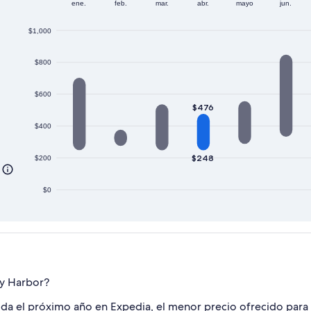
ene.
feb.
mar.
abr.
mayo
jun.
$1,000
$800
$600
$476
$400
$248
$200
$0
ky Harbor?
salida el próximo año en Expedia, el menor precio ofrecido par