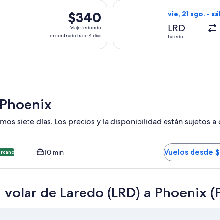
hace
ida el sáb, 26 sept. desde Laredo hacia Phoenix, con regreso e
Seleccionar vuel
4
$340
$340
vie, 21 ago. - s
días
Viaje
LRD
Viaje redondo
redondo,
encontrado hace 4 días
Laredo
encontrado
hace
4
días
 Phoenix
mos siete días. Los precios y la disponibilidad están sujetos a
HX. Opción más barata y cercana disponible. El tiempo promed
Vuelos desde 
10 min
ercano
 volar de Laredo (LRD) a Phoenix (