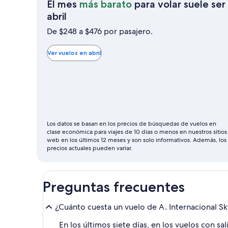
El mes
más barato
para volar suele ser
El
abril
mes
De $248 a $476 por pasajero.
más
barato
Ver vuelos en abril
para
volar
suele
ser
abril
Los datos se basan en los precios de búsquedas de vuelos en
clase económica para viajes de 10 días o menos en nuestros sitios
web en los últimos 12 meses y son solo informativos. Además, los
precios actuales pueden variar.
Preguntas frecuentes
¿Cuánto cuesta un vuelo de A. Internacional S
En los últimos siete días, en los vuelos con 