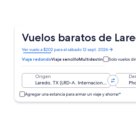
Vuelos baratos de Lar
Se
Ver vuelo a $202 para el sábado 12 sept. 2026
abrirá
Viaje redondo
Viaje sencillo
Multidestino
Solo vuelos di
en
una
nueva
Origen
Des
ventana
Agregar una estancia para armar un viaje y ahorrar*