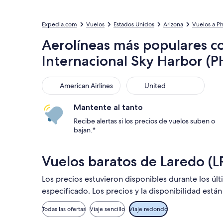
Expedia.com
Vuelos
Estados Unidos
Arizona
Vuelos a P
Aerolíneas más populares co
Internacional Sky Harbor (P
American Airlines
United
American Airlines
United
Mantente al tanto
Recibe alertas si los precios de vuelos suben o
bajan.*
Vuelos baratos de Laredo (L
Los precios estuvieron disponibles durante los úl
especificado. Los precios y la disponibilidad está
Todas las ofertas
Viaje sencillo
Viaje redondo