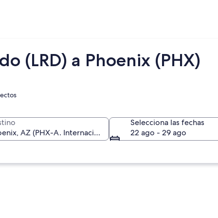
edo (LRD) a Phoenix (PHX)
rectos
tino
Selecciona las fechas
22 ago - 29 ago