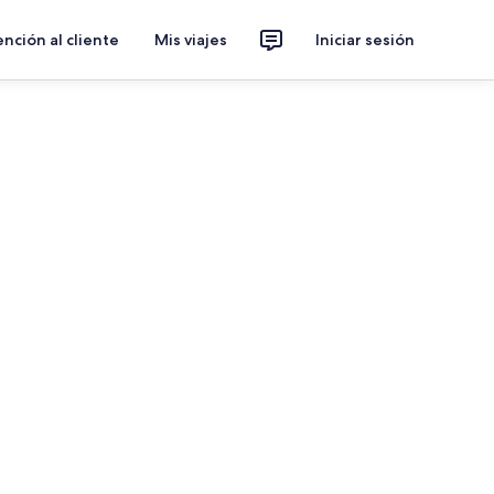
nción al cliente
Mis viajes
Iniciar sesión