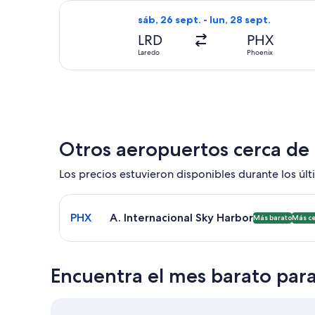
Seleccionar vuelo de United, con sal
sáb, 26 sept. - lun, 28 sept.
LRD
PHX
Laredo
Phoenix
Otros aeropuertos cerca de
Los precios estuvieron disponibles durante los últi
Seleccionar vuelo a A. Internacional Sky Harbor P
PHX
A. Internacional Sky Harbor
Más barato
Más c
Encuentra el mes barato para