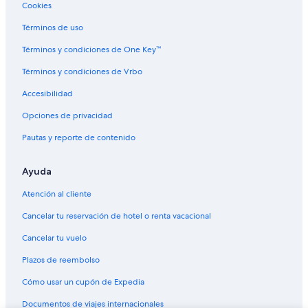
Vuelos de St. Louis (STL) a Lakeland (LAL)
Cookies
Vuelos de Windsor (YQG) a Lakeland (LAL)
Términos de uso
Vuelos de Akron (CAK) a Kissimmee (ISM)
Términos y condiciones de One Key™
Vuelos de Chattanooga (CHA) a Kissimmee (ISM)
Términos y condiciones de Vrbo
Vuelos de Charlotte (CLT) a Kissimmee (ISM)
Accesibilidad
Vuelos de Washington (DCA) a Kissimmee (ISM)
Opciones de privacidad
Vuelos de El Paso (ELP) a Kissimmee (ISM)
Pautas y reporte de contenido
Vuelos de Kalispell (FCA) a Kissimmee (ISM)
Vuelos de Houston (HOU) a Kissimmee (ISM)
Ayuda
Vuelos de Londres (LHR) a Kissimmee (ISM)
Atención al cliente
Vuelos de Midland (MAF) a Kissimmee (ISM)
Cancelar tu reservación de hotel o renta vacacional
Vuelos de Orlando (MCO) a Kissimmee (ISM)
Cancelar tu vuelo
Vuelos de Aeropuerto Internacional José María Córdova (MDE) a
Plazos de reembolso
Kissimmee (ISM)
Cómo usar un cupón de Expedia
Vuelos de Melbourne (MEL) a Kissimmee (ISM)
Documentos de viajes internacionales
Vuelos de Nueva Orleans (MSY) a Kissimmee (ISM)