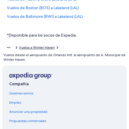
Vuelos de Boston (BOS) a Lakeland (LAL)
Vuelos de Baltimore (BWI) a Lakeland (LAL)
Vuelos de Clearwater (CLW) a Lakeland (LAL)
Vuelos de Columbus (CMH) a Lakeland (LAL)
*Disponible para los socios de Expedia.
Vuelos de Clermont (CMQ) a Lakeland (LAL)
Vuelos a Winter Haven
Vuelos de Denver (DEN) a Lakeland (LAL)
Vuelos desde el aeropuerto de Orlando Intl. al aeropuerto de A. Municipal de
Vuelos de Dallas (DFW) a Lakeland (LAL)
Winter Haven
Vuelos de Todos los aeropuertos de Detroit (DTT) a Lakeland
(LAL)
Vuelos de El-Tur (ELT) a Lakeland (LAL)
Compañía
Vuelos de Newark (EWR) a Lakeland (LAL)
Quiénes somos
Vuelos de Washington (IAD) a Lakeland (LAL)
Empleo
Vuelos de Houston (IAH) a Lakeland (LAL)
Anunciar una propiedad
Vuelos de Indianápolis (IND) a Lakeland (LAL)
Propuestas comerciales
Vuelos de Islip (ISP) a Lakeland (LAL)