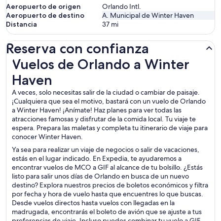
Aeropuerto de origen
Orlando Intl.
Aeropuerto de destino
A. Municipal de Winter Haven
Distancia
37
mi
Reserva con confianza
Vuelos de Orlando a Winter Haven
Vuelos de Orlando a Winter
Haven
A veces, solo necesitas salir de la ciudad o cambiar de paisaje.
¡Cualquiera que sea el motivo, bastará con un vuelo de Orlando
a Winter Haven! ¡Anímate! Haz planes para ver todas las
atracciones famosas y disfrutar de la comida local. Tu viaje te
espera. Prepara las maletas y completa tu itinerario de viaje para
conocer Winter Haven.
Ya sea para realizar un viaje de negocios o salir de vacaciones,
estás en el lugar indicado. En Expedia, te ayudaremos a
encontrar vuelos de MCO a GIF al alcance de tu bolsillo. ¿Estás
listo para salir unos días de Orlando en busca de un nuevo
destino? Explora nuestros precios de boletos económicos y filtra
por fecha y hora de vuelo hasta que encuentres lo que buscas.
Desde vuelos directos hasta vuelos con llegadas en la
madrugada, encontrarás el boleto de avión que se ajuste a tus
preferencias de viaje. Incluso puedes combinar tu vuelo a GIF