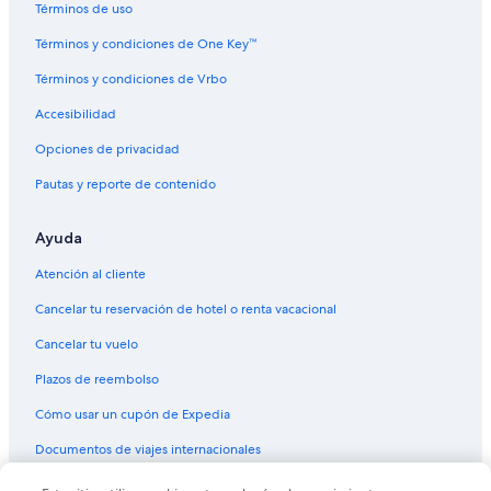
Términos de uso
Vuelos de Des Moines (DSM) a Phoenix (PHX)
Términos y condiciones de One Key™
Vuelos de Detroit (DTW) a Phoenix (PHX)
Términos y condiciones de Vrbo
Vuelos de Fresno (FAT) a Phoenix (PHX)
Accesibilidad
Vuelos de Fort Lauderdale (FLL) a Phoenix (PHX)
Vuelos de Guayaquil (GYE) a Phoenix (PHX)
Opciones de privacidad
Vuelos de Houston (HOU) a Phoenix (PHX)
Pautas y reporte de contenido
Vuelos de Houston (IAH) a Phoenix (PHX)
Ayuda
Vuelos de Idaho Falls (IDA) a Phoenix (PHX)
Atención al cliente
Vuelos de Indianápolis (IND) a Phoenix (PHX)
Cancelar tu reservación de hotel o renta vacacional
Vuelos de El Centro (IPL) a Phoenix (PHX)
Cancelar tu vuelo
Vuelos de Jacksonville (JAX) a Phoenix (PHX)
Vuelos de Lima (LIM) a Phoenix (PHX)
Plazos de reembolso
Vuelos de Los Mochis (LMM) a Phoenix (PHX)
Cómo usar un cupón de Expedia
Vuelos de Laredo (LRD) a Phoenix (PHX)
Documentos de viajes internacionales
Vuelos de Midland (MAF) a Phoenix (PHX)