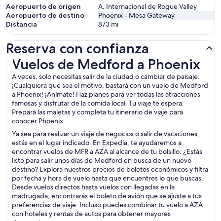
Aeropuerto de origen
A. Internacional de Rogue Valley
Aeropuerto de destino
Phoenix - Mesa Gateway
Distancia
873
mi
Reserva con confianza
Vuelos de Medford a Phoenix
Vuelos de Medford a Phoenix
A veces, solo necesitas salir de la ciudad o cambiar de paisaje.
¡Cualquiera que sea el motivo, bastará con un vuelo de Medford
a Phoenix! ¡Anímate! Haz planes para ver todas las atracciones
famosas y disfrutar de la comida local. Tu viaje te espera.
Prepara las maletas y completa tu itinerario de viaje para
conocer Phoenix.
Ya sea para realizar un viaje de negocios o salir de vacaciones,
estás en el lugar indicado. En Expedia, te ayudaremos a
encontrar vuelos de MFR a AZA al alcance de tu bolsillo. ¿Estás
listo para salir unos días de Medford en busca de un nuevo
destino? Explora nuestros precios de boletos económicos y filtra
por fecha y hora de vuelo hasta que encuentres lo que buscas.
Desde vuelos directos hasta vuelos con llegadas en la
madrugada, encontrarás el boleto de avión que se ajuste a tus
preferencias de viaje. Incluso puedes combinar tu vuelo a AZA
con hoteles y rentas de autos para obtener mayores