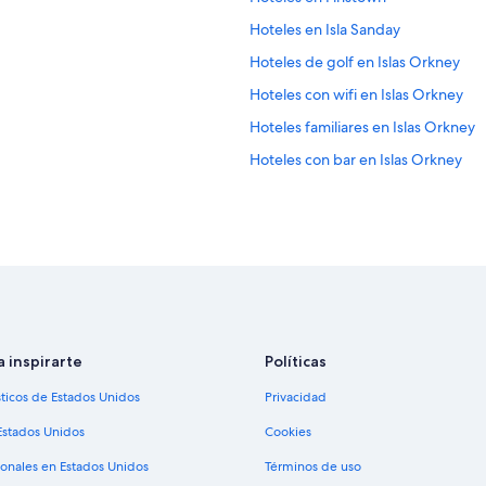
Hoteles en Isla Sanday
Hoteles de golf en Islas Orkney
Hoteles con wifi en Islas Orkney
Hoteles familiares en Islas Orkney
Hoteles con bar en Islas Orkney
Hoteles con restaurante en Islas O
Hoteles en Islas Orkney
Hoteles en St. Mary's
Hoteles en St. Margaret's Hope
Hoteles en Dounby
Hoteles en Kirkwall
a inspirarte
Políticas
Hoteles en Isla Hoy
sticos de Estados Unidos
Privacidad
Estados Unidos
Cookies
ionales en Estados Unidos
Términos de uso