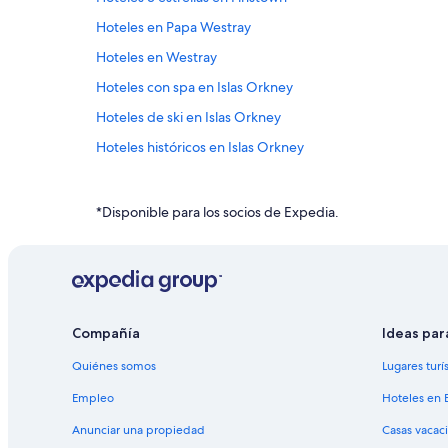
Hoteles en Papa Westray
Hoteles en Westray
Hoteles con spa en Islas Orkney
Hoteles de ski en Islas Orkney
Hoteles históricos en Islas Orkney
Hoteles con estacionamiento en Islas Orkney
Hoteles que aceptan mascotas en Islas Orkney
*Disponible para los socios de Expedia.
Posadas en Islas Orkney
Hoteles cerca de Castillo de Mey
Hoteles 3 estrellas en Evie
Apartamentos en Kirkwall
Compañía
Ideas par
Hoteles en Mey
Quiénes somos
Lugares turí
Hoteles en Stromness
Empleo
Hoteles en 
Anunciar una propiedad
Casas vacac