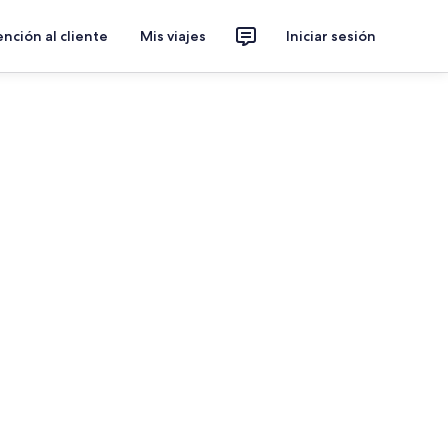
nción al cliente
Mis viajes
Iniciar sesión