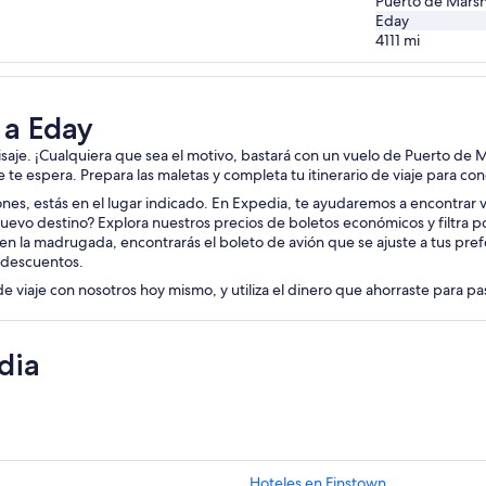
Puerto de Mars
Eday
4111
mi
 a Eday
aisaje. ¡Cualquiera que sea el motivo, bastará con un vuelo de Puerto de 
je te espera. Prepara las maletas y completa tu itinerario de viaje para co
iones, estás en el lugar indicado. En Expedia, te ayudaremos a encontrar v
uevo destino? Explora nuestros precios de boletos económicos y filtra p
en la madrugada, encontrarás el boleto de avión que se ajuste a tus pref
 descuentos.
de viaje con nosotros hoy mismo, y utiliza el dinero que ahorraste para p
dia
Hoteles en Finstown