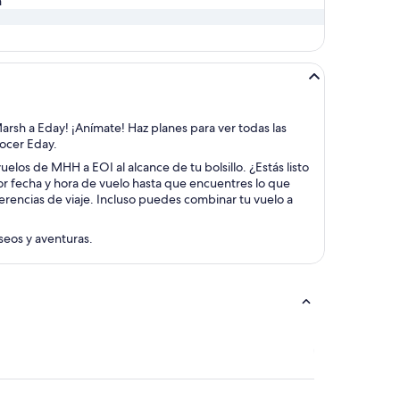
h
Marsh a Eday! ¡Anímate! Haz planes para ver todas las
nocer Eday.
uelos de MHH a EOI al alcance de tu bolsillo. ¿Estás listo
or fecha y hora de vuelo hasta que encuentres lo que
erencias de viaje. Incluso puedes combinar tu vuelo a
aseos y aventuras.