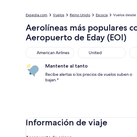
Expedia.com
Vuelos
Reino Unido
Escocia
Vuelos desde 
Aerolíneas más populares c
Aeropuerto de Eday (EOI)
American Airlines
United
Sou
American Airlines
United
Mantente al tanto
Recibe alertas si los precios de vuelos suben o
bajan.*
Información de viaje