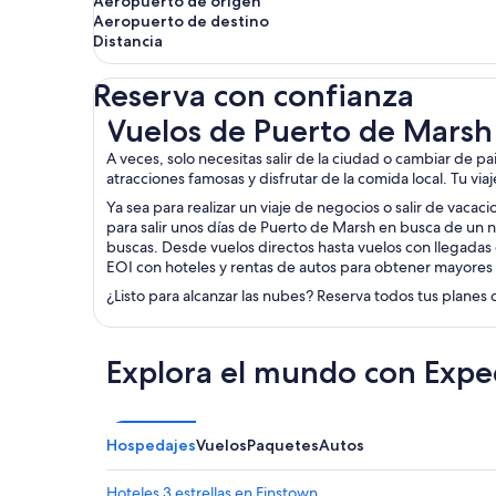
Aeropuerto de origen
Aeropuerto de destino
Distancia
Reserva con confianza
Vuelos de Puerto de Marsh a Eday
Vuelos de Puerto de Marsh
A veces, solo necesitas salir de la ciudad o cambiar de p
atracciones famosas y disfrutar de la comida local. Tu via
Ya sea para realizar un viaje de negocios o salir de vacac
para salir unos días de Puerto de Marsh en busca de un n
buscas. Desde vuelos directos hasta vuelos con llegadas 
EOI con hoteles y rentas de autos para obtener mayores
¿Listo para alcanzar las nubes? Reserva todos tus planes 
Explora el mundo con Expe
Hospedajes
Vuelos
Paquetes
Autos
Hoteles 3 estrellas en Finstown