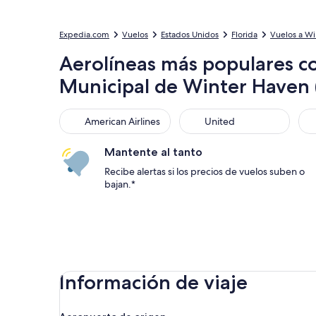
Expedia.com
Vuelos
Estados Unidos
Florida
Vuelos a Wi
Aerolíneas más populares c
Municipal de Winter Haven 
American Airlines
United
Sou
American Airlines
United
Mantente al tanto
Recibe alertas si los precios de vuelos suben o
bajan.*
Información de viaje