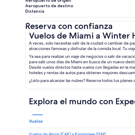
Aeropuerto de origen
Aeropuerto de destino
Distancia
Reserva con confianza
Vuelos de Miami a Winter Haven
Vuelos de Miami a Winter
A veces, solo necesitas salir de la ciudad o cambiar de p
atracciones famosas y disfrutar de la comida local. Tu via
Ya sea para realizar un viaje de negocios o salir de vacac
para salir unos días de Miami en busca de un nuevo desti
Desde vuelos directos hasta vuelos con llegadas en la ma
hoteles y rentas de autos para obtener mayores descuen
¿Listo para alcanzar las nubes? Reserva todos tus planes 
Explora el mundo con Expe
Vuelos
Vuelos de Akron (CAK) a Kissimmee (ISM)