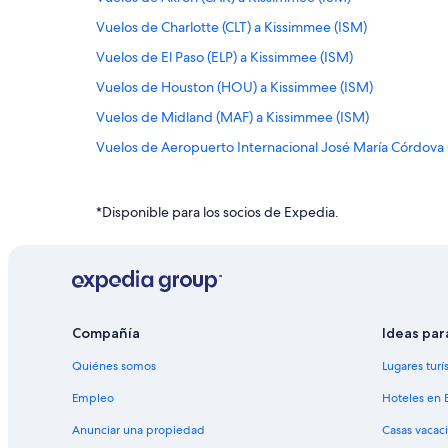
Vuelos de Charlotte (CLT) a Kissimmee (ISM)
Vuelos de El Paso (ELP) a Kissimmee (ISM)
Vuelos de Houston (HOU) a Kissimmee (ISM)
Vuelos de Midland (MAF) a Kissimmee (ISM)
Vuelos de Aeropuerto Internacional José María Córdova
Vuelos de Nueva Orleans (MSY) a Kissimmee (ISM)
Vuelos de Richmond (RIC) a Kissimmee (ISM)
*Disponible para los socios de Expedia.
Vuelos de Aeropuerto Internacional Juan Santamaría (SJ
Vuelos de Tampa (TPA) a Kissimmee (ISM)
Vuelos de Yap (YAP) a Kissimmee (ISM)
Vuelos de Durango (AMK) a Lakeland (LAL)
Compañía
Ideas par
Vuelos de Austin (AUS) a Lakeland (LAL)
Quiénes somos
Lugares turí
Vuelos de Baltimore (BWI) a Lakeland (LAL)
Empleo
Hoteles en 
Vuelos de Columbus (CMH) a Lakeland (LAL)
Anunciar una propiedad
Casas vacac
Vuelos de Denver (DEN) a Lakeland (LAL)