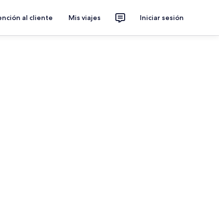
nción al cliente
Mis viajes
Iniciar sesión