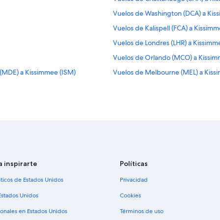
Vuelos de Washington (DCA) a Kis
Vuelos de Kalispell (FCA) a Kissim
Vuelos de Londres (LHR) a Kissimm
Vuelos de Orlando (MCO) a Kissim
 (MDE) a Kissimmee (ISM)
Vuelos de Melbourne (MEL) a Kiss
Vuelos de Portland (PDX) a Kissim
Vuelos de Louisville (SDF) a Kissim
O) a Kissimmee (ISM)
Vuelos de Toluca (TLC) a Kissimmee
Vuelos de Concord (USA) a Kissim
Vuelos de Allentown (ABE) a Lakela
Vuelos de Atlanta (ATL) a Lakeland (
a inspirarte
Políticas
Vuelos de Boston (BOS) a Lakeland 
sticos de Estados Unidos
Privacidad
Vuelos de Clearwater (CLW) a Lakel
Estados Unidos
Cookies
Vuelos de Clermont (CMQ) a Lakela
ionales en Estados Unidos
Términos de uso
Vuelos de Dallas (DFW) a Lakeland 