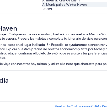
A. Internacional de Miami
A. Municipal de Winter Haven
180
mi
 Haven
aisaje. ¡Cualquiera que sea el motivo, bastará con un vuelo de Miami a Wi
je te espera. Prepara las maletas y completa tu itinerario de viaje para c
iones, estás en el lugar indicado. En Expedia, te ayudaremos a encontrar vu
no? Explora nuestros precios de boletos económicos y filtra por fecha y
drugada, encontrarás el boleto de avión que se ajuste a tus preferencias
tos.
de viaje con nosotros hoy mismo, y utiliza el dinero que ahorraste para p
dia
Vuelos de Chattanooga (CHA) a Ki