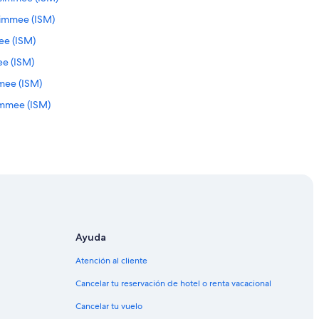
simmee (ISM)
mee (ISM)
ee (ISM)
mee (ISM)
immee (ISM)
mee (ISM)
mee (ISM)
 (ISM)
mee (ISM)
nd (LAL)
LAL)
Ayuda
(LAL)
Atención al cliente
and (LAL)
Cancelar tu reservación de hotel o renta vacacional
nd (LAL)
Cancelar tu vuelo
(LAL)