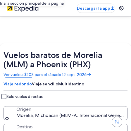
Ir a la sección principal de la página
Descargar la app
Vuelos baratos de Morelia
(MLM) a Phoenix (PHX)
Se
Ver vuelo a $203 para el sábado 12 sept. 2026
abrirá
Viaje redondo
Viaje sencillo
Multidestino
en
una
nueva
Solo vuelos directos
ventana
Origen
Morelia, Michoacán (MLM-A. Internacional General Fr
Destino