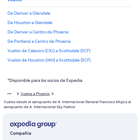
De Denver a Glendale
De Houston a Glendale
De Denver a Centro de Phoenix
De Portland a Centro de Phoenix
Vuelos de Calexico (CXL) a Scottsdale (SCF)
Vuelos de Houston (IAH) a Scottsdale (SCF)
Vuelos de Los Ángeles (LAX) a Scottsdale (SCF)
Vuelos de Miami (MIA) a Scottsdale (SCF)
*Disponible para los socios de Expedia.
Vuelos de Kelowna (YLW) a Scottsdale (SCF)
Vuelos a Phoenix
Vuelos de Albuquerque (ABQ) a Mesa (AZA)
Vuelos desde el aeropuerto de A. Internacional General Francisco Mujica al
Vuelos de Albany (ABY) a Mesa (AZA)
aeropuerto de A. Internacional Sky Harbor
Vuelos de Alpine (ALE) a Mesa (AZA)
Vuelos de Amarillo (AMA) a Mesa (AZA)
Compañía
Vuelos de Assab (ASA) a Mesa (AZA)