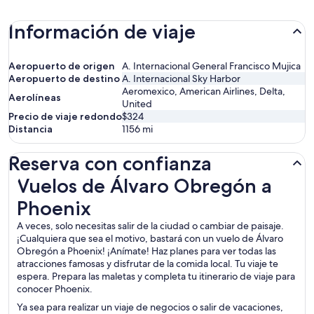
Información de viaje
Aeropuerto de origen
A. Internacional General Francisco Mujica
Aeropuerto de destino
A. Internacional Sky Harbor
Aeromexico, American Airlines, Delta,
Aerolíneas
United
Precio de viaje redondo
$324
Distancia
1156
mi
Reserva con confianza
Vuelos de Álvaro Obregón a Phoenix
Vuelos de Álvaro Obregón a
Phoenix
A veces, solo necesitas salir de la ciudad o cambiar de paisaje.
¡Cualquiera que sea el motivo, bastará con un vuelo de Álvaro
Obregón a Phoenix! ¡Anímate! Haz planes para ver todas las
atracciones famosas y disfrutar de la comida local. Tu viaje te
espera. Prepara las maletas y completa tu itinerario de viaje para
conocer Phoenix.
Ya sea para realizar un viaje de negocios o salir de vacaciones,