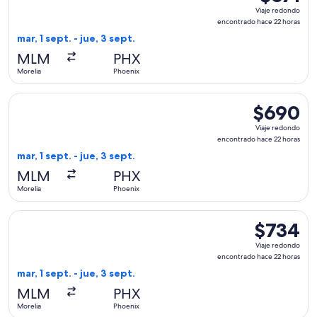
Viaje
Viaje redondo
redondo,
encontrado hace 22 horas
encontrad
mar, 1 sept. - jue, 3 sept.
hace
MLM
PHX
22
Morelia
Phoenix
horas
Seleccionar vuelo de American Airlines, con salida el mar, 1
$690
$690
Viaje
Viaje redondo
redondo,
encontrado hace 22 horas
encontrado
mar, 1 sept. - jue, 3 sept.
hace
MLM
PHX
22
Morelia
Phoenix
horas
Seleccionar vuelo de United, con salida el mar, 1 sept. desd
$734
$734
Viaje
Viaje redondo
redondo,
encontrado hace 22 horas
encontrado
mar, 1 sept. - jue, 3 sept.
hace
MLM
PHX
22
Morelia
Phoenix
horas