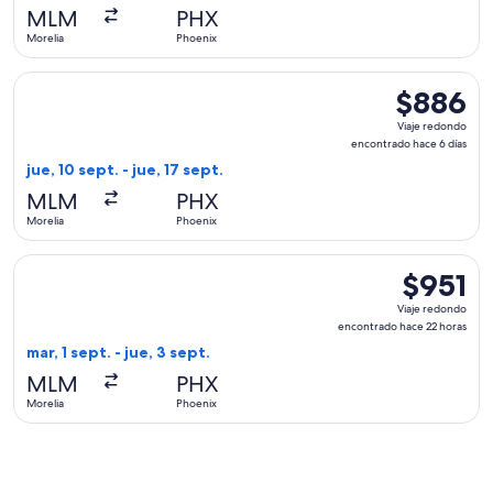
hace
MLM
PHX
22
Morelia
Phoenix
horas
Seleccionar vuelo de Aeromexico, con salida el jue, 10 sept.
$886
$886
Viaje
Viaje redondo
redondo,
encontrado hace 6 días
encontrado
jue, 10 sept. - jue, 17 sept.
hace
MLM
PHX
6
Morelia
Phoenix
días
Seleccionar vuelo de Delta, con salida el mar, 1 sept. desde 
$951
$951
Viaje
Viaje redondo
redondo,
encontrado hace 22 horas
encontrad
mar, 1 sept. - jue, 3 sept.
hace
MLM
PHX
22
Morelia
Phoenix
horas