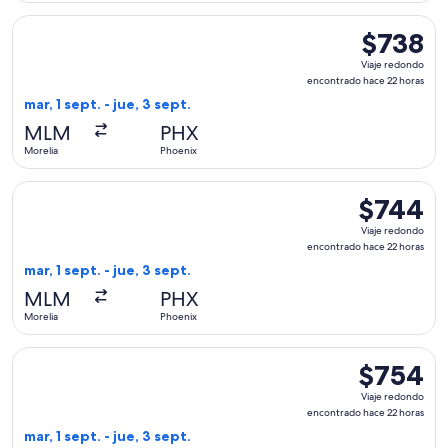
Seleccionar vuelo de United, con salida el mar, 1 sept. desd
$738
$738
Viaje
Viaje redondo
redondo,
encontrado hace 22 horas
encontrado
mar, 1 sept. - jue, 3 sept.
hace
MLM
PHX
22
Morelia
Phoenix
horas
Seleccionar vuelo de United, con salida el mar, 1 sept. desd
$744
$744
Viaje
Viaje redondo
redondo,
encontrado hace 22 horas
encontrado
mar, 1 sept. - jue, 3 sept.
hace
MLM
PHX
22
Morelia
Phoenix
horas
Seleccionar vuelo de American Airlines, con salida el mar, 1
$754
$754
Viaje
Viaje redondo
redondo,
encontrado hace 22 horas
encontrado
mar, 1 sept. - jue, 3 sept.