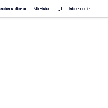
nción al cliente
Mis viajes
Iniciar sesión