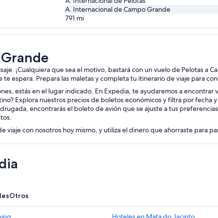
A. Internacional de Pelotas
A. Internacional de Campo Grande
791
mi
o Grande
aisaje. ¡Cualquiera que sea el motivo, bastará con un vuelo de Pelotas a
aje te espera. Prepara las maletas y completa tu itinerario de viaje para
iones, estás en el lugar indicado. En Expedia, te ayudaremos a encontrar vu
tino? Explora nuestros precios de boletos económicos y filtra por fecha 
drugada, encontrarás el boleto de avión que se ajuste a tus preferencia
tos.
de viaje con nosotros hoy mismo, y utiliza el dinero que ahorraste para p
dia
les
Otros
ping
Hoteles en Mata do Jacinto