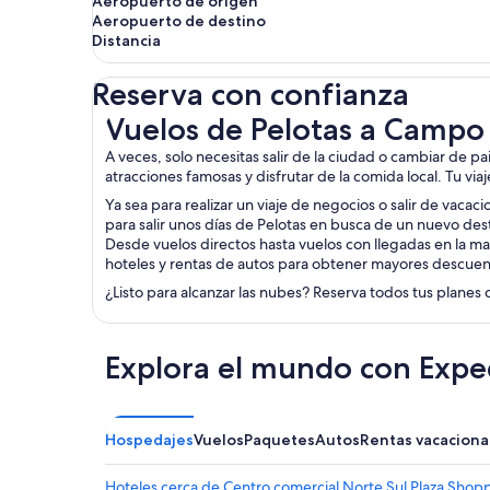
Aeropuerto de origen
Aeropuerto de destino
Distancia
Reserva con confianza
Vuelos de Pelotas a Campo Grande
Vuelos de Pelotas a Camp
A veces, solo necesitas salir de la ciudad o cambiar de p
atracciones famosas y disfrutar de la comida local. Tu vi
Ya sea para realizar un viaje de negocios o salir de vacac
para salir unos días de Pelotas en busca de un nuevo des
Desde vuelos directos hasta vuelos con llegadas en la ma
hoteles y rentas de autos para obtener mayores descuen
¿Listo para alcanzar las nubes? Reserva todos tus planes 
Explora el mundo con Expe
Hospedajes
Vuelos
Paquetes
Autos
Rentas vacaciona
Hoteles cerca de Centro comercial Norte Sul Plaza Shop