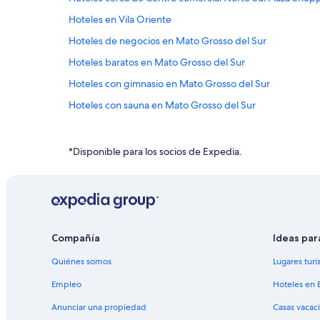
Hoteles en Vila Oriente
Hoteles de negocios en Mato Grosso del Sur
Hoteles baratos en Mato Grosso del Sur
Hoteles con gimnasio en Mato Grosso del Sur
Hoteles con sauna en Mato Grosso del Sur
Hoteles en Mato Grosso del Sur
Hoteles haciendas en Mato Grosso del Sur
*Disponible para los socios de Expedia.
Hoteles en Moreninha
Hoteles en Aero Rancho
Hoteles en Guanandi
Hoteles en Coophavila II
Compañía
Ideas par
Hoteles en Chácara Cachoeira
Quiénes somos
Lugares turí
Hoteles en Ribas do Rio Pardo
Empleo
Hoteles en 
Hoteles en Vila Saraiva
Anunciar una propiedad
Casas vacac
Hoteles en Boa Sorte