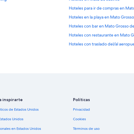
Hoteles para ir de compras en Mat
Hoteles en la playa en Mato Grosso
Hoteles con bar en Mato Grosso de
Hoteles con restaurante en Mato G
Hoteles con traslado del/al aeropu
Resorts en Mato Grosso del Sur
Hostales en Mato Grosso del Sur
Hoteles en Terenos
Hoteles en José Abrão
Hoteles en Villa Quito
Hoteles en Taquarussú
a inspirarte
Políticas
Hoteles en Vila Nasser
sticos de Estados Unidos
Privacidad
Hoteles cerca de Centro Comerci
Estados Unidos
Cookies
Hoteles en Monte Líbano
ionales en Estados Unidos
Términos de uso
Hoteles en Carandá Bosque