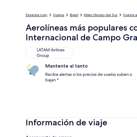
Expedia.com
Vuelos
Brasil
Mato Grosso del Sur
Vuelos 
Aerolíneas más populares con
Internacional de Campo Gr
LATAM Airlines Group
LATAM Airlines
Group
Mantente al tanto
Recibe alertas si los precios de vuelos suben o
bajan.*
Información de viaje