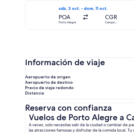
Seleccionar vuelo de Azul, con salid
sáb, 3 oct. - dom, 11 oct.
POA
CGR
Porto Alegre
Campo
Grande
Información de viaje
Aeropuerto de origen
Aeropuerto de destino
Precio de viaje redondo
Distancia
Reserva con confianza
Vuelos de Porto Alegre a Campo Grande
Vuelos de Porto Alegre a
A veces, solo necesitas salir de la ciudad o cambiar de 
las atracciones famosas y disfrutar de la comida local. T