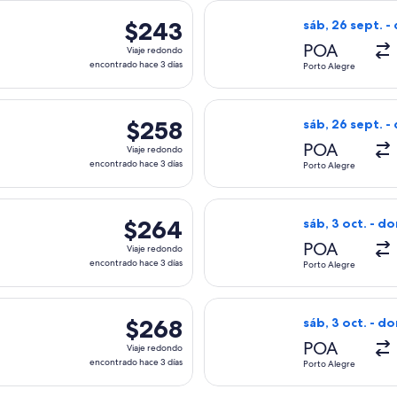
a el sáb, 26 sept. desde Porto Alegre hacia Campo Grande, co
Seleccionar vuel
$243
$243
sáb, 26 sept. -
Viaje
POA
Viaje redondo
redondo,
encontrado hace 3 días
Porto Alegre
encontrado
hace
a el sáb, 26 sept. desde Porto Alegre hacia Campo Grande, co
Seleccionar vuel
3
$258
$258
sáb, 26 sept. -
días
Viaje
POA
Viaje redondo
redondo,
encontrado hace 3 días
Porto Alegre
encontrado
hace
a el sáb, 26 sept. desde Porto Alegre hacia Campo Grande, co
Seleccionar vuel
3
$264
$264
sáb, 3 oct. - do
días
Viaje
POA
Viaje redondo
redondo,
encontrado hace 3 días
Porto Alegre
encontrado
hace
a el sáb, 26 sept. desde Porto Alegre hacia Campo Grande, co
Seleccionar vuel
3
$268
$268
sáb, 3 oct. - do
días
Viaje
POA
Viaje redondo
redondo,
encontrado hace 3 días
Porto Alegre
encontrado