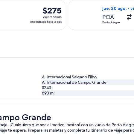
hace
a el sáb, 3 oct. desde Porto Alegre hacia Campo Grande, con r
Seleccionar vuel
3
$275
$275
jue, 20 ago. - v
días
Viaje
POA
Viaje redondo
redondo,
encontrado hace 3 días
Porto Alegre
encontrado
hace
3
días
A. Internacional Salgado Filho
A. Internacional de Campo Grande
$243
693
mi
 Campo Grande
paisaje. ¡Cualquiera que sea el motivo, bastará con un vuelo de Porto Al
u viaje te espera. Prepara las maletas y completa tu itinerario de viaje p