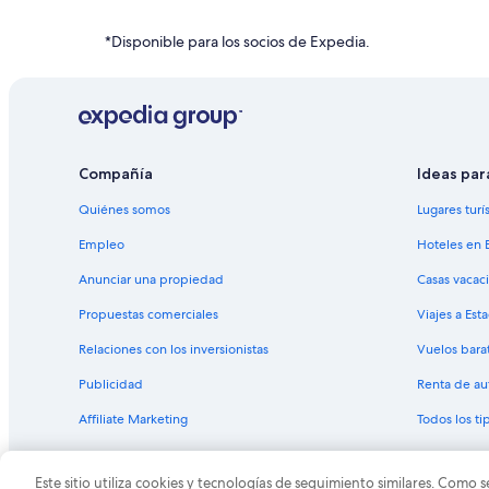
Hoteles en la playa en Campo Grande
Hoteles con estacionamiento en Campo Grande
*Disponible para los socios de Expedia.
Hoteles en Campo Grande
Hoteles en Nova Lima
Hoteles 2 estrellas en Sidrolandia
Hoteles para ir de compras en Mato Grosso del Sur
Compañía
Ideas par
Hoteles en la playa en Mato Grosso del Sur
Quiénes somos
Lugares turí
Hoteles con bar en Mato Grosso del Sur
Empleo
Hoteles en 
Hoteles con restaurante en Mato Grosso del Sur
Anunciar una propiedad
Casas vacac
Hoteles con traslado del/al aeropuerto en Mato Grosso d
Propuestas comerciales
Viajes a Est
Resorts en Mato Grosso del Sur
Relaciones con los inversionistas
Vuelos bara
Hostales en Mato Grosso del Sur
Publicidad
Renta de au
Hoteles en Terenos
Affiliate Marketing
Todos los t
Hoteles en Guanandi
Hoteles en Taquarussú
Este sitio utiliza cookies y tecnologías de seguimiento similares. Como s