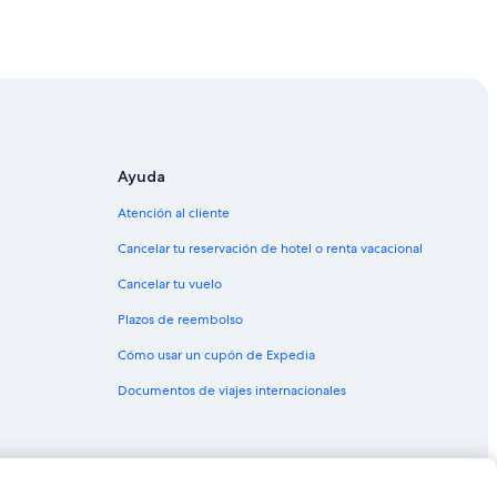
Grande
 Campo Grande
o del Sur
Ayuda
l Sur
Atención al cliente
so del Sur
Cancelar tu reservación de hotel o renta vacacional
del Sur
Cancelar tu vuelo
Plazos de reembolso
del Sur
Cómo usar un cupón de Expedia
Documentos de viajes internacionales