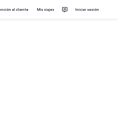
nción al cliente
Mis viajes
Iniciar sesión