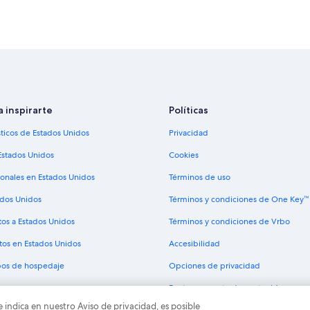
Hoteles cerca del lago en Campo 
Hoteles que aceptan mascotas en
Hoteles en Coophavila II
Hoteles en Moreninha
Hoteles en Sidrolandia
Hoteles de negocios en Mato Gross
a inspirarte
Políticas
Hoteles baratos en Mato Grosso de
sticos de Estados Unidos
Privacidad
Hoteles con gimnasio en Mato Gros
Estados Unidos
Cookies
Hoteles con sauna en Mato Grosso 
ionales en Estados Unidos
Términos de uso
el Sur
Hoteles en Mato Grosso del Sur
ados Unidos
Términos y condiciones de One Key™
Hoteles haciendas en Mato Grosso 
tos a Estados Unidos
Términos y condiciones de Vrbo
Hoteles en Chácara Cachoeira
tos en Estados Unidos
Accesibilidad
Hoteles en Vila Leda
ipos de hospedaje
Opciones de privacidad
Hoteles en Aero Rancho
Pautas y reporte de contenido
Hoteles en Nova São Bento
e indica en nuestro Aviso de privacidad, es posible