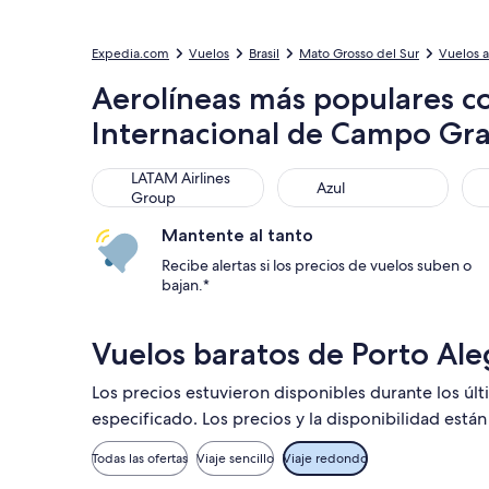
Expedia.com
Vuelos
Brasil
Mato Grosso del Sur
Vuelos 
Aerolíneas más populares co
Internacional de Campo Gr
LATAM Airlines Group
Azul
GOL
LATAM Airlines
Azul
Group
Mantente al tanto
Recibe alertas si los precios de vuelos suben o
bajan.*
Vuelos baratos de Porto Al
Los precios estuvieron disponibles durante los úl
especificado. Los precios y la disponibilidad está
Todas las ofertas
Viaje sencillo
Viaje redondo