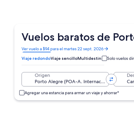
Vuelos baratos de Por
Se
Ver vuelo a $94 para el martes 22 sept. 2026
abrirá
Viaje redondo
Viaje sencillo
Multidestino
Solo vuelos di
en
una
nueva
Origen
Des
ventana
Agregar una estancia para armar un viaje y ahorrar*