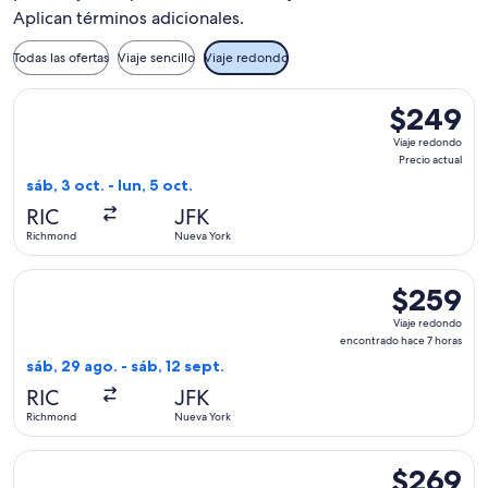
Aplican términos adicionales.
Todas las ofertas
Viaje sencillo
Viaje redondo
Seleccionar vuelo de Delta, con salida el sáb, 3 oct. desde R
$249
$249
Viaje
Viaje redondo
redondo,
Precio actual
Precio
sáb, 3 oct. - lun, 5 oct.
actual
RIC
JFK
Richmond
Nueva York
Seleccionar vuelo de Delta, con salida el sáb, 29 ago. desd
$259
$259
Viaje
Viaje redondo
redondo,
encontrado hace 7 horas
encontrado
sáb, 29 ago. - sáb, 12 sept.
hace
RIC
JFK
7
Richmond
Nueva York
horas
Seleccionar vuelo de American Airlines, con salida el jue, 1 
$269
$269