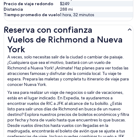
Precio de viaje redondo
$249
Distancia
288
mi
Tiempo promedio de vuelo
1 hora, 32 minutos
Reserva con confianza
Vuelos de Richmond a Nueva York
Vuelos de Richmond a Nueva
York
A veces, solo necesitas salir de la ciudad o cambiar de paisaje.
¡Cualquiera que sea el motivo, bastará con un vuelo de
Richmond a Nueva York! ¡Anímate! Haz planes para ver todas las
atracciones famosas y disfrutar de la comida local. Tu viaje te
espera. Prepara las maletas y completa tu itinerario de viaje para
conocer Nueva York.
Ya sea para realizar un viaje de negocios o salir de vacaciones,
estás en el lugar indicado. En Expedia, te ayudaremos a
encontrar vuelos de RIC a JFK al alcance de tu bolsillo. ¿Estás
listo para salir unos días de Richmond en busca de un nuevo
destino? Explora nuestros precios de boletos económicos y filtra
por fecha y hora de vuelo hasta que encuentres lo que buscas.
Desde vuelos directos hasta vuelos con llegadas en la
madrugada, encontrarás el boleto de avión que se ajuste a tus
preferencias de viaje. Incluso puedes combinar tu vuelo a JFK