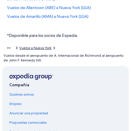
Vuelos de Allentown (ABE) a Nueva York (LGA)
Vuelos de Amarillo (AMA) a Nueva York (LGA)
Vuelos de Naples (APF) a Nueva York (LGA)
Vuelos de Austin (AUS) a Nueva York (LGA)
*Disponible para los socios de Expedia.
Vuelos de Birmingham (BHM) a Nueva York (LGA)
Vuelos a Nueva York
Vuelos de Aeropuerto Internacional de Bogotá-El Dorado
Vuelos desde el aeropuerto de A. Internacional de Richmond al aeropuerto
(BOG) a Nueva York (LGA)
de John F. Kennedy Intl.
Vuelos de Aguadilla (BQN) a Nueva York (LGA)
Vuelos de Brownsville (BRO) a Nueva York (LGA)
Vuelos de Buffalo (BUF) a Nueva York (LGA)
Compañía
Vuelos de Baltimore (BWI) a Nueva York (LGA)
Quiénes somos
Vuelos de Chattanooga (CHA) a Nueva York (LGA)
Empleo
Vuelos de Cleveland (CLE) a Nueva York (LGA)
Anunciar una propiedad
Vuelos de Cali (CLO) a Nueva York (LGA)
Propuestas comerciales
Vuelos de Colorado Springs (COS) a Nueva York (LGA)