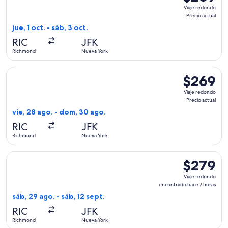
Viaje
Viaje redondo
redondo,
Precio actual
Precio
jue, 1 oct. - sáb, 3 oct.
actual
RIC
JFK
Richmond
Nueva York
Seleccionar vuelo de Delta, con salida el vie, 28 ago. desd
$269
$269
Viaje
Viaje redondo
redondo,
Precio actual
Precio
vie, 28 ago. - dom, 30 ago.
actual
RIC
JFK
Richmond
Nueva York
Seleccionar vuelo de American Airlines, con salida el sáb, 
$279
$279
Viaje
Viaje redondo
redondo,
encontrado hace 7 horas
encontrado
sáb, 29 ago. - sáb, 12 sept.
hace
RIC
JFK
7
Richmond
Nueva York
horas