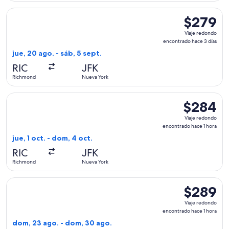
Seleccionar vuelo de Delta, con salida el jue, 20 ago. desde
$279
$279
Viaje
Viaje redondo
redondo,
encontrado hace 3 días
encontrado
jue, 20 ago. - sáb, 5 sept.
hace
RIC
JFK
3
Richmond
Nueva York
días
Seleccionar vuelo de Delta, con salida el jue, 1 oct. desde 
$284
$284
Viaje
Viaje redondo
redondo,
encontrado hace 1 hora
encontrado
jue, 1 oct. - dom, 4 oct.
hace
RIC
JFK
1
Richmond
Nueva York
hora
Seleccionar vuelo de Delta, con salida el dom, 23 ago. des
$289
$289
Viaje
Viaje redondo
redondo,
encontrado hace 1 hora
encontrado
dom, 23 ago. - dom, 30 ago.