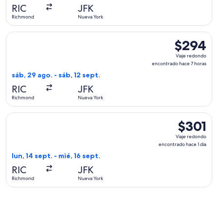
hace
RIC
JFK
1
Richmond
Nueva York
hora
Seleccionar vuelo de Delta, con salida el sáb, 29 ago. desd
$294
$294
Viaje
Viaje redondo
redondo,
encontrado hace 7 horas
encontrado
sáb, 29 ago. - sáb, 12 sept.
hace
RIC
JFK
7
Richmond
Nueva York
horas
Seleccionar vuelo de JetBlue Airways, con salida el lun, 14 
$301
$301
Viaje
Viaje redondo
redondo,
encontrado hace 1 día
encontrad
lun, 14 sept. - mié, 16 sept.
hace
RIC
JFK
1
Richmond
Nueva York
día