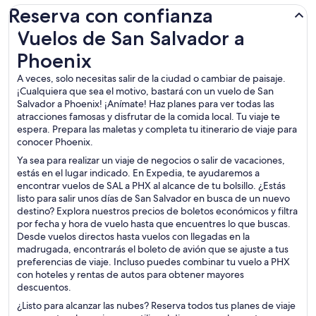
Reserva con confianza
Vuelos de San Salvador a Phoenix
Vuelos de San Salvador a
Phoenix
A veces, solo necesitas salir de la ciudad o cambiar de paisaje.
¡Cualquiera que sea el motivo, bastará con un vuelo de San
Salvador a Phoenix! ¡Anímate! Haz planes para ver todas las
atracciones famosas y disfrutar de la comida local. Tu viaje te
espera. Prepara las maletas y completa tu itinerario de viaje para
conocer Phoenix.
Ya sea para realizar un viaje de negocios o salir de vacaciones,
estás en el lugar indicado. En Expedia, te ayudaremos a
encontrar vuelos de SAL a PHX al alcance de tu bolsillo. ¿Estás
listo para salir unos días de San Salvador en busca de un nuevo
destino? Explora nuestros precios de boletos económicos y filtra
por fecha y hora de vuelo hasta que encuentres lo que buscas.
Desde vuelos directos hasta vuelos con llegadas en la
madrugada, encontrarás el boleto de avión que se ajuste a tus
preferencias de viaje. Incluso puedes combinar tu vuelo a PHX
con hoteles y rentas de autos para obtener mayores
descuentos.
¿Listo para alcanzar las nubes? Reserva todos tus planes de viaje