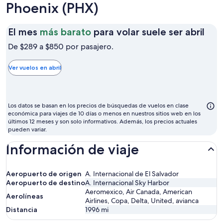
Phoenix (PHX)
El
El mes
más barato
para volar suele ser abril
mes
De $289 a $850 por pasajero.
más
bar
Ver vuelos en abril
par
vola
sue
Los datos se basan en los precios de búsquedas de vuelos en clase
ser
económica para viajes de 10 días o menos en nuestros sitios web en los
últimos 12 meses y son solo informativos. Además, los precios actuales
abri
pueden variar.
Información de viaje
Aeropuerto de origen
A. Internacional de El Salvador
Aeropuerto de destino
A. Internacional Sky Harbor
Aeromexico, Air Canada, American
Aerolíneas
Airlines, Copa, Delta, United, avianca
Distancia
1996
mi