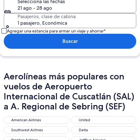
Selecciona las fechas
21 ago - 28 ago
Pasajeros, clase de cabina
1 pasajero, Económica
Agregar una estancia para armar un viaje y ahorrar*
Buscar
Aerolíneas más populares con
vuelos de Aeropuerto
Internacional de Cuscatlán (SAL)
a A. Regional de Sebring (SEF)
American Airlines
United
American Airlines
United
Southwest Airlines
Delta
Southwest Airlines
Delta
Frontier Airlines
JetBlue Airways