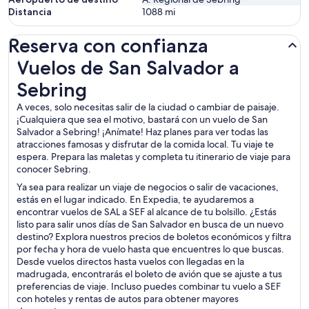
Distancia
1088
mi
Reserva con confianza
Vuelos de San Salvador a Sebring
Vuelos de San Salvador a
Sebring
A veces, solo necesitas salir de la ciudad o cambiar de paisaje.
¡Cualquiera que sea el motivo, bastará con un vuelo de San
Salvador a Sebring! ¡Anímate! Haz planes para ver todas las
atracciones famosas y disfrutar de la comida local. Tu viaje te
espera. Prepara las maletas y completa tu itinerario de viaje para
conocer Sebring.
Ya sea para realizar un viaje de negocios o salir de vacaciones,
estás en el lugar indicado. En Expedia, te ayudaremos a
encontrar vuelos de SAL a SEF al alcance de tu bolsillo. ¿Estás
listo para salir unos días de San Salvador en busca de un nuevo
destino? Explora nuestros precios de boletos económicos y filtra
por fecha y hora de vuelo hasta que encuentres lo que buscas.
Desde vuelos directos hasta vuelos con llegadas en la
madrugada, encontrarás el boleto de avión que se ajuste a tus
preferencias de viaje. Incluso puedes combinar tu vuelo a SEF
con hoteles y rentas de autos para obtener mayores