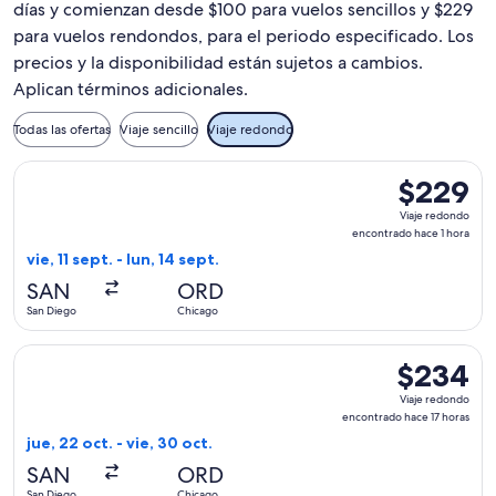
días y comienzan desde $100 para vuelos sencillos y $229
para vuelos rendondos, para el periodo especificado. Los
precios y la disponibilidad están sujetos a cambios.
Aplican términos adicionales.
Todas las ofertas
Viaje sencillo
Viaje redondo
Seleccionar vuelo de United, con salida el vie, 11 sept. desd
$229
$229
Viaje
Viaje redondo
redondo,
encontrado hace 1 hora
encontrado
vie, 11 sept. - lun, 14 sept.
hace
SAN
ORD
1
San Diego
Chicago
hora
Seleccionar vuelo de Frontier Airlines, con salida el jue, 22
$234
$234
Viaje
Viaje redondo
redondo,
encontrado hace 17 horas
encontrado
jue, 22 oct. - vie, 30 oct.
hace
SAN
ORD
17
San Diego
Chicago