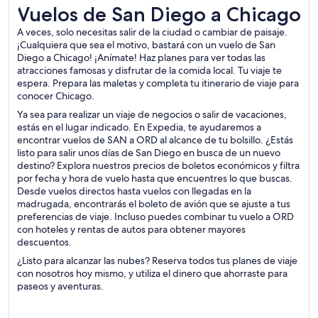
Vuelos de San Diego a Chicago
Vuelos de San Diego a Chicago
A veces, solo necesitas salir de la ciudad o cambiar de paisaje.
¡Cualquiera que sea el motivo, bastará con un vuelo de San
Diego a Chicago! ¡Anímate! Haz planes para ver todas las
atracciones famosas y disfrutar de la comida local. Tu viaje te
espera. Prepara las maletas y completa tu itinerario de viaje para
conocer Chicago.
Ya sea para realizar un viaje de negocios o salir de vacaciones,
estás en el lugar indicado. En Expedia, te ayudaremos a
encontrar vuelos de SAN a ORD al alcance de tu bolsillo. ¿Estás
listo para salir unos días de San Diego en busca de un nuevo
destino? Explora nuestros precios de boletos económicos y filtra
por fecha y hora de vuelo hasta que encuentres lo que buscas.
Desde vuelos directos hasta vuelos con llegadas en la
madrugada, encontrarás el boleto de avión que se ajuste a tus
preferencias de viaje. Incluso puedes combinar tu vuelo a ORD
con hoteles y rentas de autos para obtener mayores
descuentos.
¿Listo para alcanzar las nubes? Reserva todos tus planes de viaje
con nosotros hoy mismo, y utiliza el dinero que ahorraste para
paseos y aventuras.