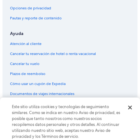
Vuelos de Harlingen (HRL) a Chicago (MDW)
Opciones de privacidad
Vuelos de Wichita (ICT) a Chicago (MDW)
Pautas y reporte de contenido
Vuelos de Wilmington (ILM) a Chicago (MDW)
Ayuda
Vuelos de Indianápolis (IND) a Chicago (MDW)
Atención al cliente
Vuelos de Jacksonville (JAX) a Chicago (MDW)
Cancelar tu reservación de hotel o renta vacacional
Vuelos de Nueva York (JFK) a Chicago (MDW)
Cancelar tu vuelo
Vuelos de Las Vegas (LAS) a Chicago (MDW)
Vuelos de Los Ángeles (LAX) a Chicago (MDW)
Plazos de reembolso
Vuelos de Nueva York (LGA) a Chicago (MDW)
Cómo usar un cupón de Expedia
Vuelos de Kansas City (MCI) a Chicago (MDW)
Documentos de viajes internacionales
Vuelos de Manta (MEC) a Chicago (MDW)
Este sitio utiliza cookies y tecnologías de seguimiento
© 2026 Expedia, Inc., una empresa de Expedia Group. Todos los
Vuelos de Memphis (MEM) a Chicago (MDW)
derechos reservados. Expedia y el logo de Expedia son marcas
similares. Como se indica en nuestro Aviso de privacidad, es
registradas o marcas comerciales de Expedia, Inc. CST# 2029030-50.
posible que tanto nosotros como nuestros socios
Vuelos de McAllen (MFE) a Chicago (MDW)
recopilemos datos personales y otros detalles. Al continuar
Vuelos de Morelia (MLM) a Chicago (MDW)
utilizando nuestro sitio web, aceptas nuestro Aviso de
privacidad y los Términos de servicio.
Vuelos de Nueva Orleans (MSY) a Chicago (MDW)