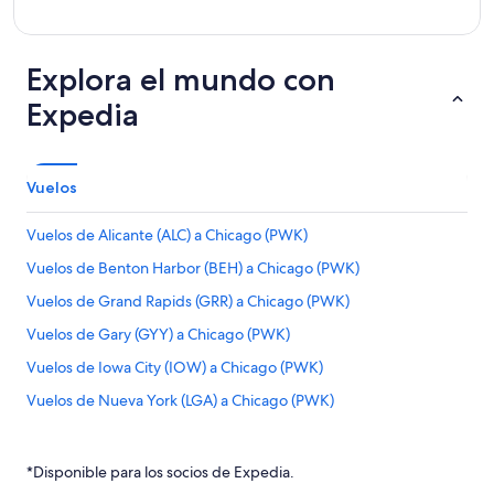
Explora el mundo con
Expedia
Vuelos
Vuelos de Alicante (ALC) a Chicago (PWK)
Vuelos de Benton Harbor (BEH) a Chicago (PWK)
Vuelos de Grand Rapids (GRR) a Chicago (PWK)
Vuelos de Gary (GYY) a Chicago (PWK)
Vuelos de Iowa City (IOW) a Chicago (PWK)
Vuelos de Nueva York (LGA) a Chicago (PWK)
Vuelos de Jackson (MKL) a Chicago (PWK)
Vuelos de Ocala (OCF) a Chicago (PWK)
*Disponible para los socios de Expedia.