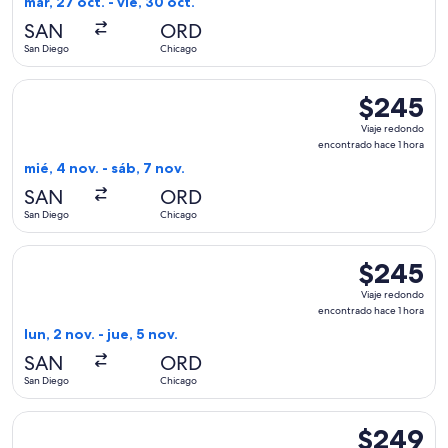
mar, 27 oct. - vie, 30 oct.
hace
SAN
ORD
1
San Diego
Chicago
hora
Seleccionar vuelo de United, con salida el mié, 4 nov. desde
$245
$245
Viaje
Viaje redondo
redondo,
encontrado hace 1 hora
encontrado
mié, 4 nov. - sáb, 7 nov.
hace
SAN
ORD
1
San Diego
Chicago
hora
Seleccionar vuelo de United, con salida el lun, 2 nov. desde
$245
$245
Viaje
Viaje redondo
redondo,
encontrado hace 1 hora
encontrado
lun, 2 nov. - jue, 5 nov.
hace
SAN
ORD
1
San Diego
Chicago
hora
Seleccionar vuelo de Alaska Airlines, con salida el lun, 5 oc
$249
$249