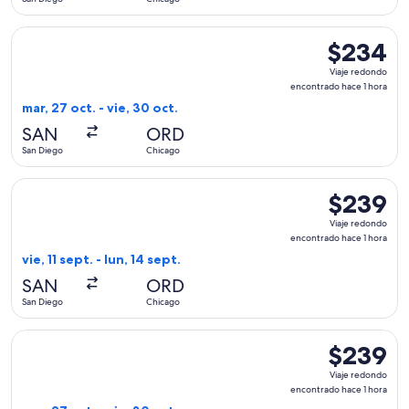
horas
Seleccionar vuelo de Frontier Airlines, con salida el mar, 2
$234
$234
Viaje
Viaje redondo
redondo,
encontrado hace 1 hora
encontrado
mar, 27 oct. - vie, 30 oct.
hace
SAN
ORD
1
San Diego
Chicago
hora
Seleccionar vuelo de United, con salida el vie, 11 sept. desd
$239
$239
Viaje
Viaje redondo
redondo,
encontrado hace 1 hora
encontrado
vie, 11 sept. - lun, 14 sept.
hace
SAN
ORD
1
San Diego
Chicago
hora
Seleccionar vuelo de Frontier Airlines, con salida el mar, 27
$239
$239
Viaje
Viaje redondo
redondo,
encontrado hace 1 hora
encontrado