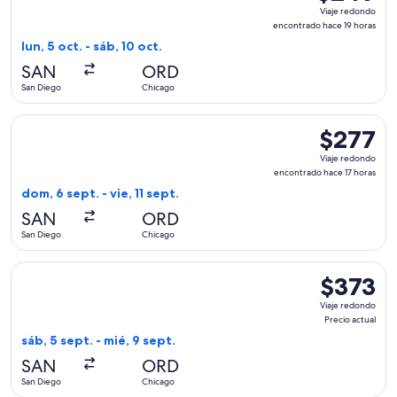
Viaje
Viaje redondo
redondo,
encontrado hace 19 horas
encontrado
lun, 5 oct. - sáb, 10 oct.
hace
SAN
ORD
19
San Diego
Chicago
horas
Seleccionar vuelo de Delta, con salida el dom, 6 sept. desde
$277
$277
Viaje
Viaje redondo
redondo,
encontrado hace 17 horas
encontrado
dom, 6 sept. - vie, 11 sept.
hace
SAN
ORD
17
San Diego
Chicago
horas
Seleccionar vuelo de JetBlue Airways, con salida el sáb, 5 s
$373
$373
Viaje
Viaje redondo
redondo,
Precio actual
Precio
sáb, 5 sept. - mié, 9 sept.
actual
SAN
ORD
San Diego
Chicago