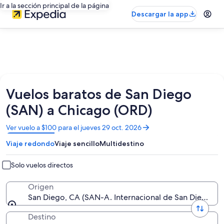
Ir a la sección principal de la página
Descargar la app
Vuelos baratos de San Diego
(SAN) a Chicago (ORD)
Se
Ver vuelo a $100 para el jueves 29 oct. 2026
abrirá
Viaje redondo
Viaje sencillo
Multidestino
en
una
nueva
Solo vuelos directos
ventana
Origen
San Diego, CA (SAN-A. Internacional de San Diego)
Destino