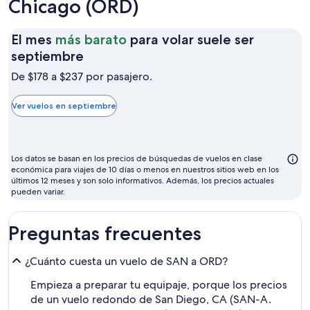
Chicago (ORD)
El mes
más barato
para volar suele ser
El
septiembre
mes
De $178 a $237 por pasajero.
más
barato
Ver vuelos en septiembre
para
volar
suele
Los datos se basan en los precios de búsquedas de vuelos en clase
ser
económica para viajes de 10 días o menos en nuestros sitios web en los
últimos 12 meses y son solo informativos. Además, los precios actuales
septiembre
pueden variar.
Preguntas frecuentes
¿Cuánto cuesta un vuelo de SAN a ORD?
Empieza a preparar tu equipaje, porque los precios
de un vuelo redondo de San Diego, CA (SAN-A.