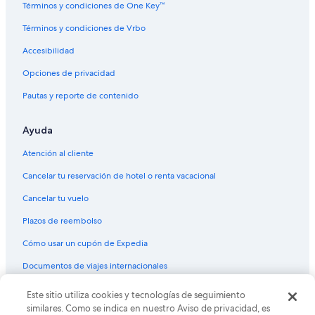
Términos y condiciones de One Key™
Términos y condiciones de Vrbo
Accesibilidad
Opciones de privacidad
Pautas y reporte de contenido
Ayuda
Atención al cliente
Cancelar tu reservación de hotel o renta vacacional
Cancelar tu vuelo
Plazos de reembolso
Cómo usar un cupón de Expedia
Documentos de viajes internacionales
Este sitio utiliza cookies y tecnologías de seguimiento
© 2026 Expedia, Inc., una empresa de Expedia Group. Todos los
derechos reservados. Expedia y el logo de Expedia son marcas
similares. Como se indica en nuestro Aviso de privacidad, es