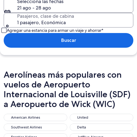
Selecciona las fechas
21 ago - 28 ago
Pasajeros, clase de cabina
1 pasajero, Económica
Agregar una estancia para armar un viaje y ahorrar*
Buscar
Aerolíneas más populares con
vuelos de Aeropuerto
Internacional de Louisville (SDF)
a Aeropuerto de Wick (WIC)
American Airlines
United
American Airlines
United
Southwest Airlines
Delta
Southwest Airlines
Delta
Frontier Airlines
JetBlue Airways