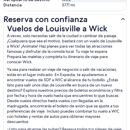
Distancia
3771
mi
Reserva con confianza
Vuelos de Louisville a Wick
Vuelos de Louisville a Wick
A veces, solo necesitas salir de la ciudad o cambiar de paisaje.
¡Cualquiera que sea el motivo, bastará con un vuelo de Louisville
a Wick! ¡Anímate! Haz planes para ver todas las atracciones
famosas y disfrutar de la comida local. Tu viaje te espera.
Prepara las maletas y completa tu itinerario de viaje para
conocer Wick.
Ya sea para realizar un viaje de negocios o salir de vacaciones,
estás en el lugar indicado. En Expedia, te ayudaremos a
encontrar vuelos de SDF a WIC al alcance de tu bolsillo. ¿Estás
listo para salir unos días de Louisville en busca de un nuevo
destino? Explora nuestros precios de boletos económicos y filtra
por fecha y hora de vuelo hasta que encuentres lo que buscas.
Desde vuelos directos hasta vuelos con llegadas en la
madrugada, encontrarás el boleto de avión que se ajuste a tus
preferencias de viaje. Incluso puedes combinar tu vuelo a WIC
con hoteles y rentas de autos para obtener mayores
descuentos.
¿Listo para alcanzar las nubes? Reserva todos tus planes de viaje