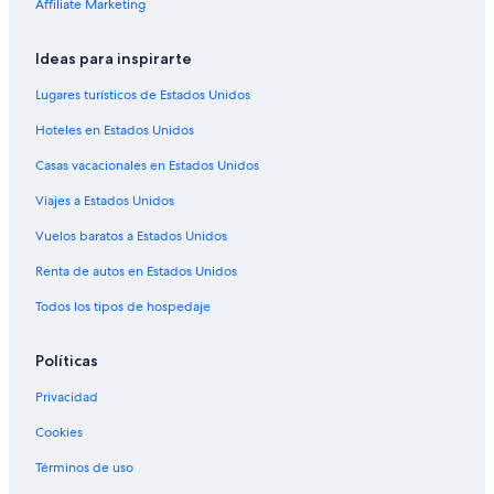
Affiliate Marketing
Hoteles con wifi en Islas Orkney
Ideas para inspirarte
Hoteles de ski en Islas Orkney
Hoteles familiares en Islas Orkney
Lugares turísticos de Estados Unidos
Hoteles históricos en Islas Orkney
Hoteles en Estados Unidos
Hoteles con bar en Islas Orkney
Casas vacacionales en Estados Unidos
Hoteles con estacionamiento en Islas Orkney
Viajes a Estados Unidos
Hoteles con restaurante en Islas Orkney
Vuelos baratos a Estados Unidos
Hoteles que aceptan mascotas en Islas Orkney
Renta de autos en Estados Unidos
Hoteles en Islas Orkney
Todos los tipos de hospedaje
Posadas en Islas Orkney
Hoteles en St. Mary's
Políticas
Hoteles en Mey
Privacidad
Cookies
Términos de uso