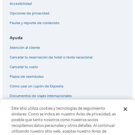
Vuelos de Aeropuerto Internacional José María Córdova (MDE) a
Accesibilidad
Calgary (YYC)
Opciones de privacidad
Vuelos de Ciudad de México (MEX) a Calgary (YYC)
Pautas y reporte de contenido
Vuelos de McAllen (MFE) a Calgary (YYC)
Vuelos de Miami (MIA) a Calgary (YYC)
Ayuda
Vuelos de Mérida (MID) a Calgary (YYC)
Atención al cliente
Vuelos de Monterrey (MTY) a Calgary (YYC)
Cancelar tu reservación de hotel o renta vacacional
Vuelos de Mazatlán (MZT) a Calgary (YYC)
Cancelar tu vuelo
Vuelos de Todos los aeropuertos de Nueva York (NYC) a Calgary
(YYC)
Plazos de reembolso
Vuelos de Chicago (ORD) a Calgary (YYC)
Cómo usar un cupón de Expedia
Vuelos de Portland (PDX) a Calgary (YYC)
Documentos de viajes internacionales
Vuelos de Aeropuerto Internacional Matecaña (PEI) a Calgary
(YYC)
Este sitio utiliza cookies y tecnologías de seguimiento
© 2026 Expedia, Inc., una empresa de Expedia Group. Todos los
derechos reservados. Expedia y el logo de Expedia son marcas
similares. Como se indica en nuestro Aviso de privacidad, es
Vuelos de Phoenix (PHX) a Calgary (YYC)
registradas o marcas comerciales de Expedia, Inc. CST# 2029030-50.
posible que tanto nosotros como nuestros socios
Vuelos de Panamá (PTY) a Calgary (YYC)
recopilemos datos personales y otros detalles. Al continuar
utilizando nuestro sitio web, aceptas nuestro Aviso de
Vuelos de Puerto Vallarta (PVR) a Calgary (YYC)