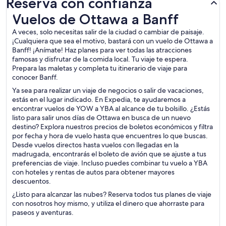
Reserva con confianza
Vuelos de Ottawa a Banff
Vuelos de Ottawa a Banff
A veces, solo necesitas salir de la ciudad o cambiar de paisaje.
¡Cualquiera que sea el motivo, bastará con un vuelo de Ottawa a
Banff! ¡Anímate! Haz planes para ver todas las atracciones
famosas y disfrutar de la comida local. Tu viaje te espera.
Prepara las maletas y completa tu itinerario de viaje para
conocer Banff.
Ya sea para realizar un viaje de negocios o salir de vacaciones,
estás en el lugar indicado. En Expedia, te ayudaremos a
encontrar vuelos de YOW a YBA al alcance de tu bolsillo. ¿Estás
listo para salir unos días de Ottawa en busca de un nuevo
destino? Explora nuestros precios de boletos económicos y filtra
por fecha y hora de vuelo hasta que encuentres lo que buscas.
Desde vuelos directos hasta vuelos con llegadas en la
madrugada, encontrarás el boleto de avión que se ajuste a tus
preferencias de viaje. Incluso puedes combinar tu vuelo a YBA
con hoteles y rentas de autos para obtener mayores
descuentos.
¿Listo para alcanzar las nubes? Reserva todos tus planes de viaje
con nosotros hoy mismo, y utiliza el dinero que ahorraste para
paseos y aventuras.