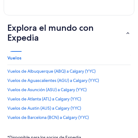
Explora el mundo con
Expedia
Vuelos
Vuelos de Albuquerque (ABQ) a Calgary (YYC)
Vuelos de Aguascalientes (AGU) a Calgary (YYC)
Vuelos de Asunción (ASU) a Calgary (YYC)
Vuelos de Atlanta (ATL) a Calgary (YYC)
Vuelos de Austin (AUS) a Calgary (YYC)
Vuelos de Barcelona (BCN) a Calgary (YYC)
Vuelos de Bucaramanga (BGA) a Calgary (YYC)
Vuelos de León (BJX) a Calgary (YYC)
*Disponible para los socios de Expedia.