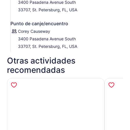
que aparecen junto al barco. El
Dolphin Racer
crea una
3400 Pasadena Avenue South
gran estela a medida que avanzas, lo que atrae a los
33707, St. Petersburg, FL, USA
delfines y los invita a saltar y hacer bodysurf. No olvides
tu cámara para capturar la acción durante esta aventura
Punto de canje/encuentro
de alto octanaje que recordarás toda la vida.
Corey Causeway
3400 Pasadena Avenue South
33707, St. Petersburg, FL, USA
Otras actividades
recomendadas