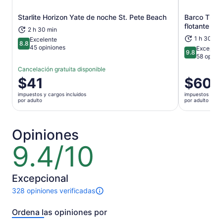
Se abrirá en una nueva pestaña
Starlite Horizon Yate de noche St. Pete Beach
Barco Tiki -
flotante au
2 h 30 min
1 h 30 mi
Excelente
8.8
8.8 de 10
45 opiniones
Excepcio
9.8
9.8 de 10
58 opini
Cancelación gratuita disponible
El
$41
El
$60
precio
precio
impuestos y cargos incluidos
impuestos y car
es
es
por adulto
por adulto
de
de
$41.
$60.
por
por
Opiniones
adulto
adulto
9.4/10
9.4
de
10
Excepcional
328 opiniones verificadas
Hay
328
Ordena las opiniones por
opiniones
sobre