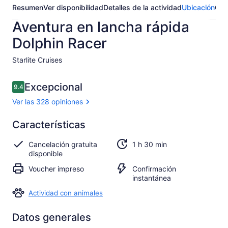
Resumen
Ver disponibilidad
Detalles de la actividad
Ubicación
Opi
Aventura en lancha rápida
Dolphin Racer
Starlite Cruises​
Opiniones
Excepcional
9.4
9.4 de 10,
Ver las 328 opiniones
Excepcional
Características
9.4
9.4 de 10
Ver 328
Cancelación gratuita
1 h 30 min
opiniones
disponible
Voucher impreso
Confirmación
instantánea
Actividad con animales
Datos generales