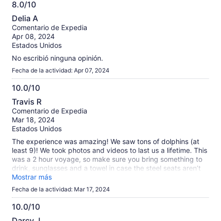
8.0/10
8.0
Delia A
de
Comentario de Expedia
10
Apr 08, 2024
Estados Unidos
No escribió ninguna opinión.
Fecha de la actividad: Apr 07, 2024
10.0/10
10.0
Travis R
de
Comentario de Expedia
10
Mar 18, 2024
Estados Unidos
The experience was amazing! We saw tons of dolphins (at
least 9)! We took photos and videos to last us a lifetime. This
was a 2 hour voyage, so make sure you bring something to
drink, sunglasses and a towel in case the steel seats aren’t
comfy to you. But no complaints at all. Great captain and the
Mostrar más
deck hand was nice as well. Definitely worth the money!
Fecha de la actividad: Mar 17, 2024
10.0/10
10.0
Darcy J