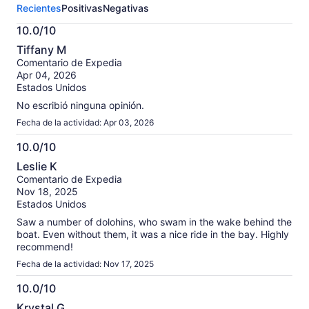
Recientes
Positivas
Negativas
esta
actividad.
10.0/10
Más
10.0
información
Tiffany M
de
sobre
Comentario de Expedia
10
nuestras
Apr 04, 2026
opiniones
Estados Unidos
verificadas
No escribió ninguna opinión.
Fecha de la actividad: Apr 03, 2026
10.0/10
10.0
Leslie K
de
Comentario de Expedia
10
Nov 18, 2025
Estados Unidos
Saw a number of dolohins, who swam in the wake behind the
boat. Even without them, it was a nice ride in the bay. Highly
recommend!
Fecha de la actividad: Nov 17, 2025
10.0/10
10.0
Krystal G