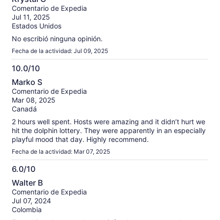
de
Comentario de Expedia
10
Jul 11, 2025
Estados Unidos
No escribió ninguna opinión.
Fecha de la actividad: Jul 09, 2025
10.0/10
10.0
Marko S
de
Comentario de Expedia
10
Mar 08, 2025
Canadá
2 hours well spent. Hosts were amazing and it didn’t hurt we
hit the dolphin lottery. They were apparently in an especially
playful mood that day. Highly recommend.
Fecha de la actividad: Mar 07, 2025
6.0/10
6.0
Walter B
de
Comentario de Expedia
10
Jul 07, 2024
Colombia