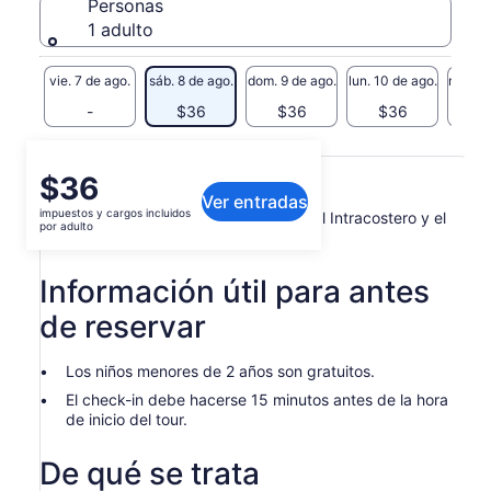
Personas
1 adulto
vie. 7 de ago.
sáb. 8 de ago.
dom. 9 de ago.
lun. 10 de ago.
mar. 11
-
$36
$36
$36
Qué incluye o no
El
$36
Ver entradas
precio
impuestos y cargos incluidos
Paseo en lancha rápida por el Canal Intracostero y el
es
por adulto
Golfo de México
de
$36.
Información útil para antes
por
adulto
de reservar
Los niños menores de 2 años son gratuitos.
El check-in debe hacerse 15 minutos antes de la hora
de inicio del tour.
De qué se trata