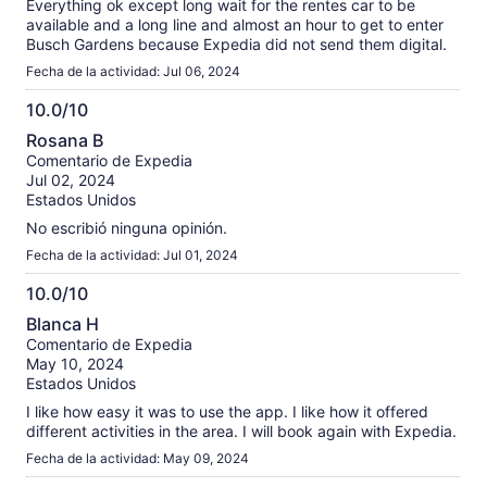
Everything ok except long wait for the rentes car to be
available and a long line and almost an hour to get to enter
Busch Gardens because Expedia did not send them digital.
Fecha de la actividad: Jul 06, 2024
10.0/10
10.0
Rosana B
de
Comentario de Expedia
10
Jul 02, 2024
Estados Unidos
No escribió ninguna opinión.
Fecha de la actividad: Jul 01, 2024
10.0/10
10.0
Blanca H
de
Comentario de Expedia
10
May 10, 2024
Estados Unidos
I like how easy it was to use the app. I like how it offered
different activities in the area. I will book again with Expedia.
Fecha de la actividad: May 09, 2024