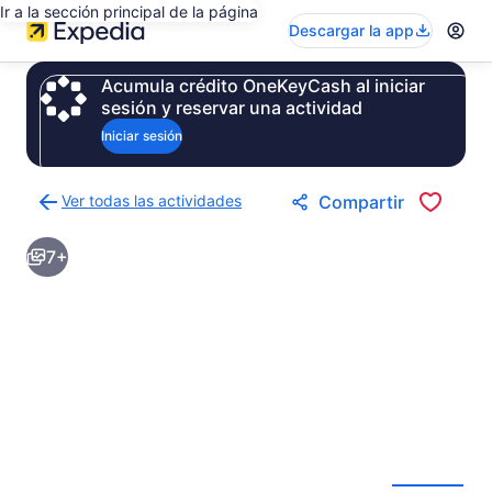
Ir a la sección principal de la página
Descargar la app
Acumula crédito OneKeyCash al iniciar
sesión y reservar una actividad
Iniciar sesión
Ver todas las actividades
Compartir
Regresar
a
7+
la
página
de
resultados
de
actividades